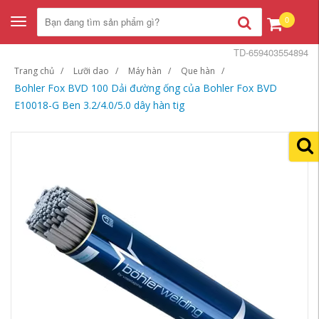
0
Toggle
navigation
TD-659403554894
Trang chủ
Lưỡi dao
Máy hàn
Que hàn
Bohler Fox BVD 100 Dải đường ống của Bohler Fox BVD
E10018-G Ben 3.2/4.0/5.0 dây hàn tig