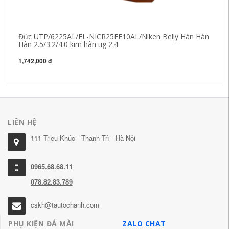
Đức UTP/6225AL/EL-NICR25FE10AL/Niken Belly Hàn Hàn
Ho
Hàn 2.5/3.2/4.0 kim hàn tig 2.4
Dả
1,742,000 đ
66
LIÊN HỆ
111 Triều Khúc - Thanh Trì - Hà Nội
0965.68.68.11
078.82.83.789
cskh@tautochanh.com
PHỤ KIỆN ĐÁ MÀI
ZALO CHAT