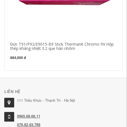
Đức T91/P92/E9015-B9 Stick Thermanit Chromo 9V Hộp
Ho
thép kháng nhiệt 3.2 que hàn nhôm
E6
884,000 đ
42
LIÊN HỆ
111 Triều Khúc - Thanh Trì - Hà Nội
0965.68.68.11
078.82.83.789