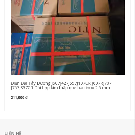
Điện Đại Tây Dương J507J427J557J107CR J607RJ707
Dả
J757J857CR Dải hợp kim thấp que hàn inox 2.5 mm
E6
211,000 đ
49
LIÊN HỆ