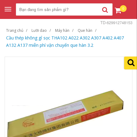
0
Toggle
navigation
TD-629912748153
Trang chủ
Lưỡi dao
Máy hàn
Que hàn
Cầu thép không gỉ sọc THA102 A022 A302 A307 A402 A407
A132 A137 miễn phí vận chuyển que hàn 3.2