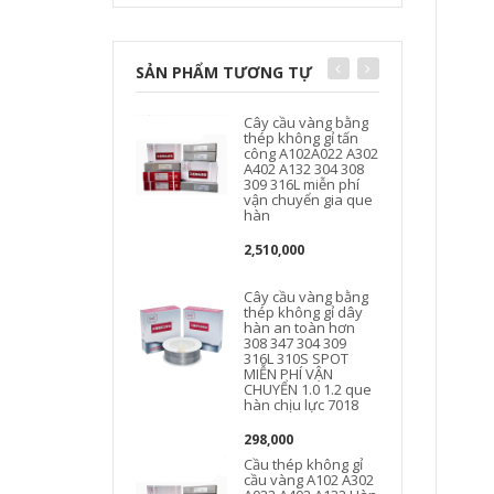
SẢN PHẨM TƯƠNG TỰ
Cây cầu vàng bằng
thép không gỉ tấn
công A102A022 A302
A402 A132 304 308
309 316L miễn phí
vận chuyển gia que
hàn
2,510,000
Cây cầu vàng bằng
thép không gỉ dây
hàn an toàn hơn
308 347 304 309
316L 310S SPOT
MIỄN PHÍ VẬN
CHUYỂN 1.0 1.2 que
hàn chịu lực 7018
298,000
Cầu thép không gỉ
cầu vàng A102 A302