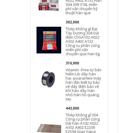
A022 A402 A132 Hàn
A
304 309 316L miễn
phí vận chuyển kỹ
thuật hàn que
302,000
Thép không gỉ Đại
Tây Dương 304 Dải
điện ChSA102 A022
A302 A402 A132
Công cụ phần cứng
miễn phí vận
chuyển que han tig
310,000
Vitamin -Free tự bảo
hiểm Lõi dây hàn
hai -puarantee máy
hàn đặc biệt tự bảo
vệ dây điện bảo vệ
khí hàn dây hàn
nhỏ hàn hồ quang
tay
443,000
Thép không gỉ 304
Công cụ phần cứng
Dải hàn A102 A022
A302 A402 E2209
E2594 Giao hàng