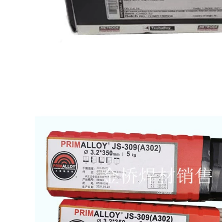
vận chuyển miễn
A132A102A022A302A402A312A507
phí que hàn kim tín
Dải hàn thép không
gỉ không gỉ Vật liệu
2,522,000
hàn que hàn đồng
thau
223,000