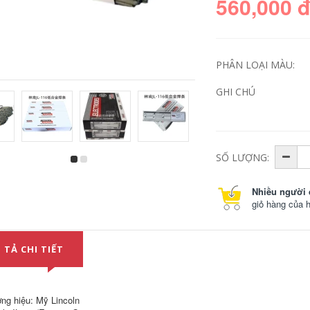
560,000 
PHÂN LOẠI MÀU:
GHI CHÚ
SỐ LƯỢNG:
Hoa Kỳ Lincoln
US Lincoln JL-105NM
Excalibur 10018-D2
BAR Hợp kim thấp
Mr Low Alloy Dải
E7016-G Hộp điện
Nhiều người 
E10018-D2 H4R que
thép có độ bền cao
giỏ hàng của 
hàn inox 2.5 mm
2,5mm que hàn kim
tín 2.5
370,000
370,000
 TẢ CHI TIẾT
Lincoln Nicromo
59/23 Hộp enicrmo-
Dải thép carbon
13 Niken dựa trên
Atlantic Che422 J427
niken-13 que hàn
506 607RH 58-1 Dải
hì
hàn E7018 2.5mm
ng hiệu: Mỹ Lincoln
dây hàn inox