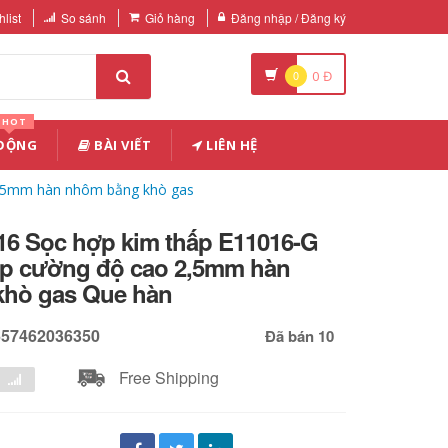
list
So sánh
Giỏ hàng
Đăng nhập / Đăng ký
0
0
Đ
HOT
 ĐỘNG
BÀI VIẾT
LIÊN HỆ
 2,5mm hàn nhôm bằng khò gas
116 Sọc hợp kim thấp E11016-G
ép cường độ cao 2,5mm hàn
hò gas Que hàn
657462036350
Đã bán 10
Free Shipping