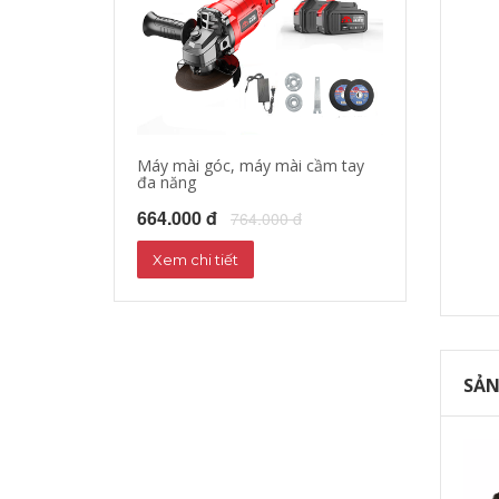
Máy mài góc, máy mài cầm tay
Máy cưa xích c
đa năng
451.000 đ
55
664.000 đ
764.000 đ
Xem chi tiết
Xem chi tiết
SẢN