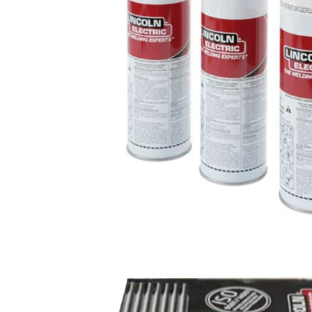
102 2.0 2.5 3.2
MIỄN PHÍ Giao hàng
Thép không gỉ Dải
1.0 1.2 1.2 que hàn
không có điểm vận
inox 304
chuyển miễn phí
que hàn tig
298,000
Cầu thép không gỉ
980,000
cầu vàng A102 A302
Ultra -wear -
A022 A402 A132 Hàn
Resistant Stripe
304 309 316L miễn
D998 D256
phí vận chuyển hàn
D507D968D707 que
nhôm bằng máy
hàn 3.2
hàn que
282,000
338,000
Dải thép không gỉ
Cầu thép không gỉ
Jinwei Barrone
Golden Bridge A 307
A102Jwe308-16 022
A407 A507
302 132 402 Thiết bị
S2209A132 Hàn 304
bảo lãnh phát hành
309 316L miễn phí
3.2 Giao hàng miễn
vận chuyển gia que
phí vận chuyển gia
hàn
que hàn
306,000
334,000
Tianjin Jinqiao A102
Cầu vàng MG70S-6
002 132 022 302 312
Dây hàn bảo vệ khí
042 402 2209 Dải dải
máy hàn zx7 250
bằng thép không gỉ
hàn hồ quang tay
1,100,000
768,000