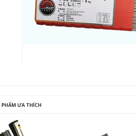
ầm tay
1.000 đ
 PHẨM ƯA THÍCH