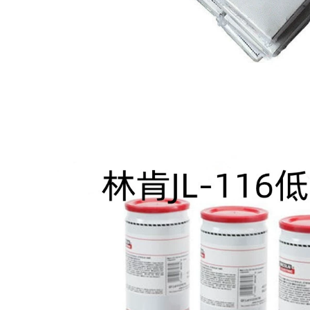
Dải thép không gỉ
Hàn hàn bằng thép
Đại Tây Dương
không gỉ Đại Tây
CHSA102 A022 A302
Dương Salm Skills
A402 E2209 Công cụ
Chm304 308 316L
phần cứng miễn phí
309 321 2209 miễn
vận chuyển miễn
phí vận chuyển que
phí vận chuyển que
hàn thau
hàn điện
2,350,000
310,000
Cầu vàng bằng thép
Cầu thép không gỉ
không gỉ Twita
sọc THA102 A022
TG304TG308 TG309
A302 A307 A402
TG316L
A407 A132 A137
TG310TG347 SPOT
miễn phí vận
que hàn 7018
chuyển que hàn 3.2
306,000
306,000
Cầu Hàn Lõi Thép
Dải thép carbon mô
không gỉ Golden
hình hóa cầu
Bridge JQ308L 304L
Golden Bridge J422
309L 316L310S SPOT