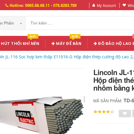
Hotline: 0965.68.68.11 - 078.8283.789
My Account
Wish
Sản Phẩm
MỚI
MỚI
HÚT THỔI KHÍ NÉN
MÁY ĐỂ BÀN
ĐỒ BẢO HỘ LAO
oln JL-116 Sọc hợp kim thấp E11016-G Hộp điện thép cường độ cao
Lincoln JL-
Hộp điện th
nhôm bằng k
TD-
MÃ SẢN PHẨM: