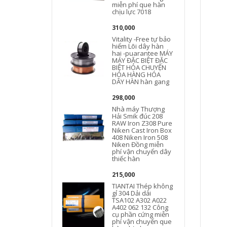
miễn phí que hàn
chịu lực 7018
1
310,000
Vitality -Free tự bảo
hiểm Lõi dây hàn
hai -puarantee MÁY
MÁY ĐẶC BIỆT ĐẶC
BIỆT HÓA CHUYỆN
HÓA HÀNG HÓA
DÂY HÀN hàn gang
5
298,000
Nhà máy Thượng
Hải Smik đúc 208
RAW Iron Z308 Pure
Niken Cast Iron Box
408 Niken Iron 508
Niken Đồng miễn
phí vận chuyển dây
thiếc hàn
215,000
TIANTAI Thép không
gỉ 304 Dải dải
TSA102 A302 A022
A402 062 132 Công
cụ phần cứng miễn
phí vận chuyển que