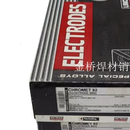
Hộp thép không gỉ
SIMICK SILIP STRIPE
304 Dải A102 E308-
SINH HÀNH Dây hàn
61.0/1.2/1.4/1.6/1.8/2.0/2.5/3.2
45%25%15%10%30%35%40%56%72%P
que hàn đồng thau
pho và Hàn chip
đồng 钎 que hàn 2.5
374,000
211,000
TIG-50 ARC Hàn dây
hàn thép carbon J50
Vonsten Carbide
cầu vàng
Wear -resistant Pile
TG50/Atlantic CHG-
Hàn sọc D707
6/1.6/2.0/2.5/3.2
D998D958D888D628
que hàn kim tín 2.5
D658D708D212D256
cáp hàn
523,000
282,000
Hoa Kỳ
MG600/MG777/WE777/WE6
Thượng Hải Sitai
triệu năng lượng Dải
Cobalt Dây hàn dựa
điện Nhập khẩu Dải
trên Cobalt
hợp kim đặc biệt
Stellite6/12 Casting
máy hàn zx7 250
Casting Rod Strip
Dải hàn dựa trên cơ
576,000
sở D802D812 que
hàn chống mài mòn
Dây hàn cốt lõi bằng
302,000
thép không gỉ Đại
Tây Dương CHT308
309 316L 321 310 1.0
Năng lượng điện
1.2 SPOT MIỄN PHÍ
Thượng Hải PP-