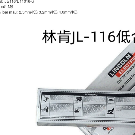
l: JL-116/E11016-G
1,930,000
 xứ: Mỹ
227,000
Hoa Kỳ Lincoln JL-56
 loại màu: 2.5mm/KG 3.2mm/KG 4.0mm/KG
J501Fe18 Dải thép
Tứ Xuyên Atlantic
mạnh E5024 E7024
J502 Thép Carbon
Pass 2.5 que han tig
Boler 2.5/3.2/4.0 mm
SPOT giao hàng
miễn phí vận
342,000
chuyển dây hàn
Hoa Kỳ Lincoln JH-
50N1 JH-50N4
227,000
JH50MN ​​Dải hàn
chất chống mài mòn
Dải thép không gỉ
bề mặt cứng 2,5mm
Tứ Xuyên Chs402
que hàn chịu lực
E31016/A402 Dải
hàn bằng thép
không gỉ 2.5 que
600,000
hàn kim tín 2.5
Lincoln JS-309mol
487,000
Thép không gỉ phấn
đấu E309MOL-16
Hộp điện 2.5 3.2
Sichuan Atlantic
4.0mm hàn nhôm
CHC208 Sọc bằng
bằng máy hàn que
gang Z208 Hộp
gang 2.5 / 3.2
/4.0mm que hàn
604,000
chịu lực
298,000