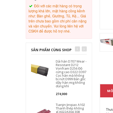
Đối với các mặt hàng có trọng
lượng khá lớn, mặt hàng cồng kềnh
như: Bàn ghế, Giường, Tủ, Kệ... Giá
trên chưa bao gồm chi phí cân nặng
và vận chuyển. Vui lòng liên hệ với
CSKH để được hỗ trợ nhé.
SẢN PHẨM CÙNG SHOP
Dải hàn D707 Wear -
Resistant D212
Vonfram D256 Độ
cứng cao D322 D397
Cọc hàn mà không
bị nứt D999 Bản gốc
dây hàn mig không
dùng khí
MÔ
274,000
Tianjin Jinqiao A102
Thanh thép không
c
Thươ
gỉ A022A304 308