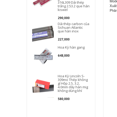
Mode
316L309 Dải thép
Xuất
trắng 2.53.2 que hàn
kiswel
Phân
290,000
Dải thép carbon của
Sichuan Atlantic
que hàn inox
227,000
Hoa Kỳ hàn gang
648,000
Hoa Kỳ Lincoln S-
309mo Thép không
gỉ Hộp 2.5, 3.2,
4.0mm dây hàn mig
không dùng khí
580,000