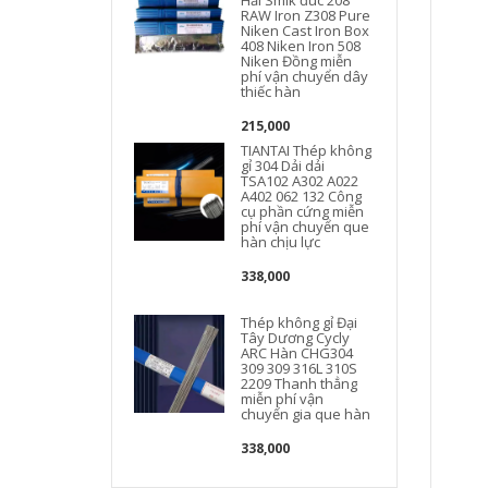
Hải Smik đúc 208
RAW Iron Z308 Pure
Niken Cast Iron Box
408 Niken Iron 508
Niken Đồng miễn
phí vận chuyển dây
thiếc hàn
215,000
TIANTAI Thép không
gỉ 304 Dải dải
TSA102 A302 A022
A402 062 132 Công
cụ phần cứng miễn
phí vận chuyển que
hàn chịu lực
338,000
Thép không gỉ Đại
Tây Dương Cycly
ARC Hàn CHG304
309 309 316L 310S
2209 Thanh thẳng
miễn phí vận
chuyển gia que hàn
338,000