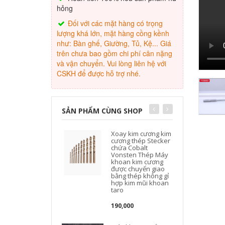
hỏng
Đối với các mặt hàng có trọng
lượng khá lớn, mặt hàng cồng kềnh
như: Bàn ghế, Giường, Tủ, Kệ... Giá
trên chưa bao gồm chi phí cân nặng
và vận chuyển. Vui lòng liên hệ với
CSKH để được hỗ trợ nhé.
SẢN PHẨM CÙNG SHOP
Xoay kim cương kim
cương thép Stecker
chứa Cobalt
Vonsten Thép Máy
khoan kim cương
được chuyển giao
bằng thép không gỉ
hợp kim mũi khoan
taro
190,000