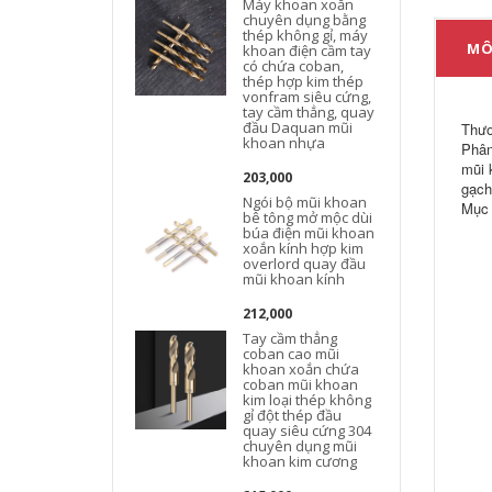
Máy khoan xoắn
chuyên dụng bằng
thép không gỉ, máy
MÔ
khoan điện cầm tay
có chứa coban,
thép hợp kim thép
vonfram siêu cứng,
tay cầm thẳng, quay
đầu Daquan mũi
Thươ
khoan nhựa
Phân
mũi 
203,000
gạch
Ngói bộ mũi khoan
Mục
bê tông mở mộc dùi
búa điện mũi khoan
xoắn kính hợp kim
overlord quay đầu
mũi khoan kính
212,000
Tay cầm thẳng
coban cao mũi
khoan xoắn chứa
coban mũi khoan
kim loại thép không
v
gỉ đột thép đầu
quay siêu cứng 304
chuyên dụng mũi
khoan kim cương