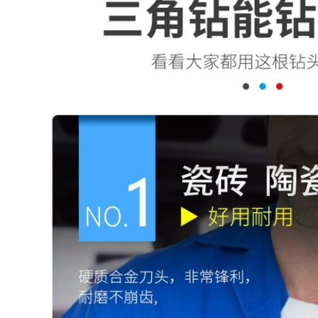
282,000
Hoa Kỳ
MG600/MG777/WE777/WE6
Thượng Hải Sitai
triệu năng lượng Dải
Cobalt Dây hàn dựa
điện Nhập khẩu Dải
trên Cobalt
hợp kim đặc biệt
Stellite6/12 Casting
máy hàn zx7 250
Casting Rod Strip
Dải hàn dựa trên cơ
576,000
sở D802D812 que
hàn chống mài mòn
Dây hàn cốt lõi bằng
302,000
thép không gỉ Đại
Tây Dương CHT308
309 316L 321 310 1.0
Năng lượng điện
1.2 SPOT MIỄN PHÍ
Thượng Hải PP-
vận chuyển miễn
A132A102A022A302A402A312A507
phí que hàn kim tín
Dải hàn thép không
gỉ không gỉ Vật liệu
2,522,000
hàn que hàn đồng
thau
223,000