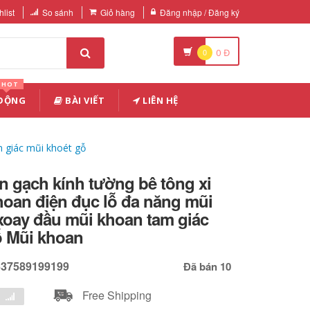
list
So sánh
Giỏ hàng
Đăng nhập / Đăng ký
0
0
Đ
HOT
 ĐỘNG
BÀI VIẾT
LIÊN HỆ
 giác mũi khoét gỗ
 gạch kính tường bê tông xi
oan điện đục lỗ đa năng mũi
xoay đầu mũi khoan tam giác
ỗ Mũi khoan
637589199199
Đã bán 10
Free Shipping