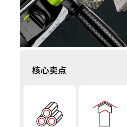
310,000
Cầu vàng bằng thép
Cầu thép không gỉ
không gỉ Twita
sọc THA102 A022
TG304TG308 TG309
A302 A307 A402
TG316L
A407 A132 A137
TG310TG347 SPOT
miễn phí vận
que hàn 7018
chuyển que hàn 3.2
306,000
306,000
Cầu Hàn Lõi Thép
Dải thép carbon mô
không gỉ Golden
hình hóa cầu
Bridge JQ308L 304L
Golden Bridge J422
309L 316L310S SPOT
102 2.0 2.5 3.2
MIỄN PHÍ Giao hàng
Thép không gỉ Dải
1.0 1.2 1.2 que hàn
không có điểm vận
inox 304
chuyển miễn phí
que hàn tig
298,000
Cầu thép không gỉ
980,000
cầu vàng A102 A302
Ultra -wear -
A022 A402 A132 Hàn
Resistant Stripe
304 309 316L miễn
D998 D256
phí vận chuyển hàn
D507D968D707 que
nhôm bằng máy
hàn 3.2
hàn que
282,000
338,000
Dải thép không gỉ
Cầu thép không gỉ