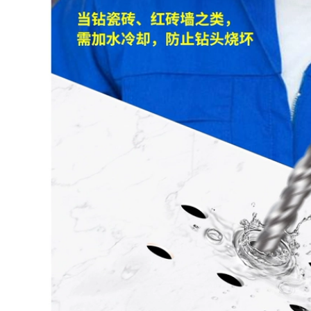
ầm tay
1.000 đ