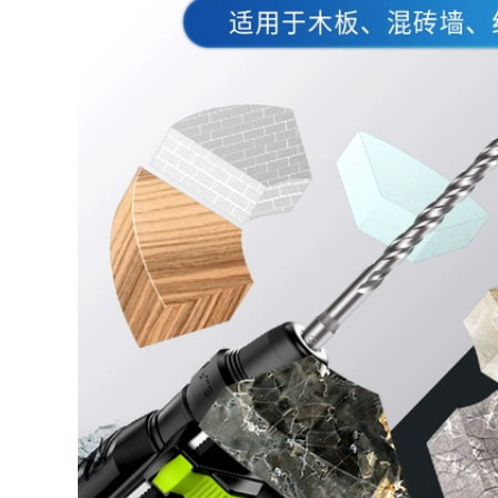
Thép tốc độ cao tay
cầm thẳng nhỏ mũi
Thép tốc độ cao tay
khoan xoắn đục lỗ
cầm thẳng thu nhỏ
thu nhỏ chơi chữ
khoan xoắn văn
Phật hạt hổ phách
bản chơi Phật hạt
máy khoan điện
sáp ong ngọc trai
cầm tay chuỗi đấm
đấm máy khoan
bộ mũi khoan mui
điện tay khoan
khoan tam
xoắn máy khoan
mini mũi khoan kính
191,000
191,000
Dải thép không gỉ
Hàn hàn bằng thép
Đại Tây Dương
không gỉ Đại Tây
CHSA102 A022 A302
Dương Salm Skills
A402 E2209 Công cụ
Chm304 308 316L
phần cứng miễn phí
309 321 2209 miễn
vận chuyển miễn
phí vận chuyển que
phí vận chuyển que
hàn thau
hàn điện
2,350,000