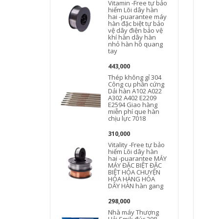
Vitamin -Free tự bảo
hiểm Lõi dây hàn
hai -puarantee máy
hàn đặc biệt tự bảo
vệ dây điện bảo vệ
khí hàn dây hàn
nhỏ hàn hồ quang
tay
443,000
Thép không gỉ 304
Công cụ phần cứng
Dải hàn A102 A022
A302 A402 E2209
E2594 Giao hàng
miễn phí que hàn
chịu lực 7018
1
310,000
Vitality -Free tự bảo
hiểm Lõi dây hàn
hai -puarantee MÁY
MÁY ĐẶC BIỆT ĐẶC
BIỆT HÓA CHUYỆN
HÓA HÀNG HÓA
DÂY HÀN hàn gang
5
298,000
Nhà máy Thượng