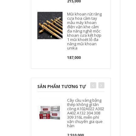
215,000
Mũi khoan rút răng
cưa hoa cầm tay
mẫu máy khoan
điện vặn khe cắm
đa năng nghề mộc
khoan cưa kết hợp
1 mũi khoét lỗ đa
năng mũi khoan
unika
187,000
SẢN PHẨM TƯƠNG TỰ
Cây cầu vàng bằng
thép không gỉ tấn
công A102A022 A302
A402 A132 304 308
309 316L miễn phí
vận chuyển gia que
hàn
2,510,000