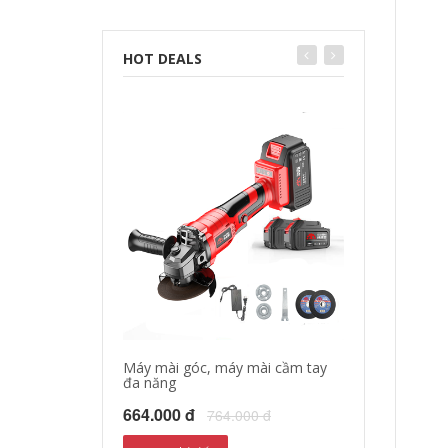
HOT DEALS
Máy mài góc, máy mài cầm tay
Máy cưa xích c
đa năng
451.000 đ
55
664.000 đ
764.000 đ
Xem chi tiết