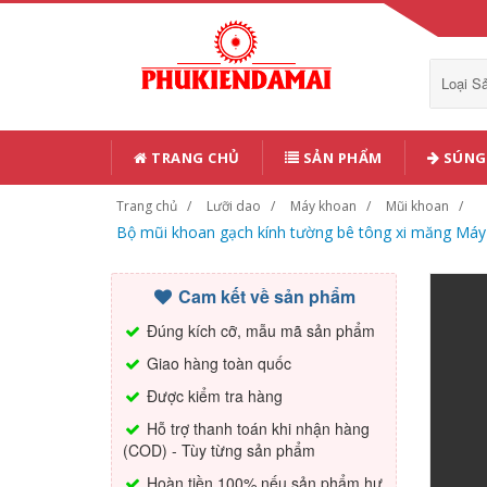
Loại 
TRANG CHỦ
SẢN PHẨM
SÚNG 
Trang chủ
Lưỡi dao
Máy khoan
Mũi khoan
Bộ mũi khoan gạch kính tường bê tông xi măng Máy
Cam kết về sản phẩm
Đúng kích cỡ, mẫu mã sản phẩm
Giao hàng toàn quốc
Được kiểm tra hàng
Hỗ trợ thanh toán khi nhận hàng
(COD) - Tùy từng sản phẩm
Hoàn tiền 100% nếu sản phẩm hư