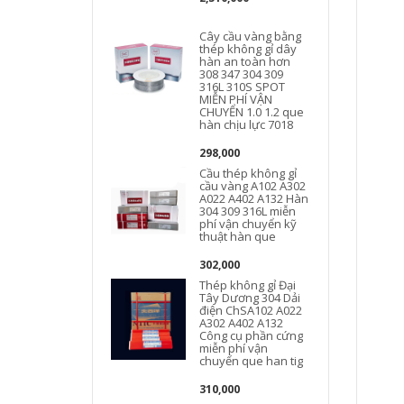
Cây cầu vàng bằng
thép không gỉ dây
hàn an toàn hơn
308 347 304 309
316L 310S SPOT
MIỄN PHÍ VẬN
CHUYỂN 1.0 1.2 que
hàn chịu lực 7018
298,000
Cầu thép không gỉ
cầu vàng A102 A302
A022 A402 A132 Hàn
A
304 309 316L miễn
phí vận chuyển kỹ
thuật hàn que
302,000
Thép không gỉ Đại
Tây Dương 304 Dải
điện ChSA102 A022
A302 A402 A132
Công cụ phần cứng
miễn phí vận
chuyển que han tig
310,000