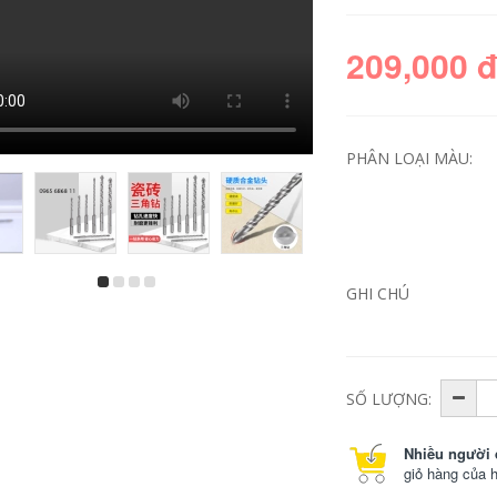
209,000 
PHÂN LOẠI MÀU:
GHI CHÚ
Bộ mũi khoan xoắn
Gỗ 3 Điểm Mũi Đấm
2 đầu Niuxiang đột
Xoắn Mũi Khoan
thép nhập khẩu
Máy Khoan Điện
siêu cứng 2 lưỡi
Xoay Đầu Hỗ Trợ
M35 chứa coban
Khoan Lỗ Dụng Cụ
thép không gỉ 304
Mở bộ Dụng Cụ Đa
chuyên dụng mũi
Năng mũi khoan sắt
SỐ LƯỢNG:
khoan rút lõi tường
gạch
261,000
Nhiều người 
272,000
Đa Năng Hỗn Hợp
giỏ hàng của 
Xoắn Mũi Kim Loại Xi