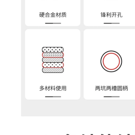
Jinwei Barrone
Golden Bridge A 307
A102Jwe308-16 022
A407 A507
302 132 402 Thiết bị
S2209A132 Hàn 304
bảo lãnh phát hành
309 316L miễn phí
3.2 Giao hàng miễn
vận chuyển gia que
phí vận chuyển gia
hàn
que hàn
306,000
334,000
Tianjin Jinqiao A102
Cầu vàng MG70S-6
002 132 022 302 312
Dây hàn bảo vệ khí
042 402 2209 Dải dải
máy hàn zx7 250
bằng thép không gỉ
hàn hồ quang tay
1,100,000
768,000
Hộp thép không gỉ
SIMICK SILIP STRIPE
304 Dải A102 E308-
SINH HÀNH Dây hàn
61.0/1.2/1.4/1.6/1.8/2.0/2.5/3.2
45%25%15%10%30%35%40%56%72%P
que hàn đồng thau
pho và Hàn chip
đồng 钎 que hàn 2.5
374,000
211,000
TIG-50 ARC Hàn dây
hàn thép carbon J50
Vonsten Carbide
cầu vàng
Wear -resistant Pile
TG50/Atlantic CHG-
Hàn sọc D707
6/1.6/2.0/2.5/3.2
D998D958D888D628
que hàn kim tín 2.5
D658D708D212D256
cáp hàn
523,000