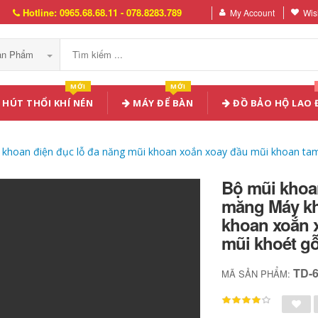
Hotline: 0965.68.68.11 - 078.8283.789
My Account
Wish
Sản Phẩm
MỚI
MỚI
HÚT THỔI KHÍ NÉN
MÁY ĐỂ BÀN
ĐỒ BẢO HỘ LAO
 khoan điện đục lỗ đa năng mũi khoan xoắn xoay đầu mũi khoan tam
Bộ mũi khoan
măng Máy kh
khoan xoắn 
mũi khoét g
TD-
MÃ SẢN PHẨM: