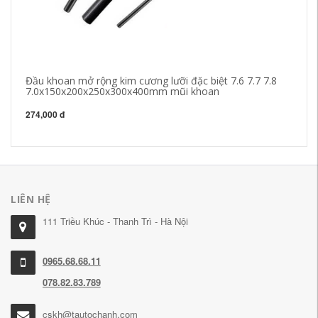
Đầu khoan mở rộng kim cương lưỡi đặc biệt 7.6 7.7 7.8
Nh
7.0x150x200x250x300x400mm mũi khoan
A
WO
274,000 đ
27
LIÊN HỆ
111 Triều Khúc - Thanh Trì - Hà Nội
0965.68.68.11
078.82.83.789
cskh@tautochanh.com