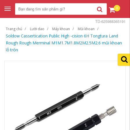
0
Toggle
navigation
TD-625988365191
Trang chủ
Lưỡi dao
Máy khoan
Mũi khoan
Soldow Cassertication Public High -cision 6H Tongtura Land
Rough Rough Merminal M1M1.7M1.8M2M2.5M2.6 mũi khoan
lỗ tròn