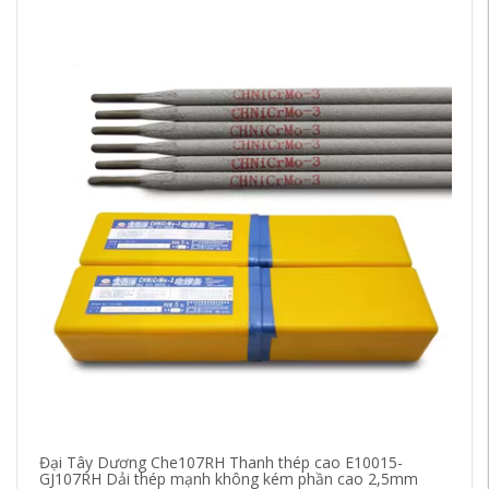
Đại Tây Dương Che107RH Thanh thép cao E10015-
Th
GJ107RH Dải thép mạnh không kém phần cao 2,5mm
E9