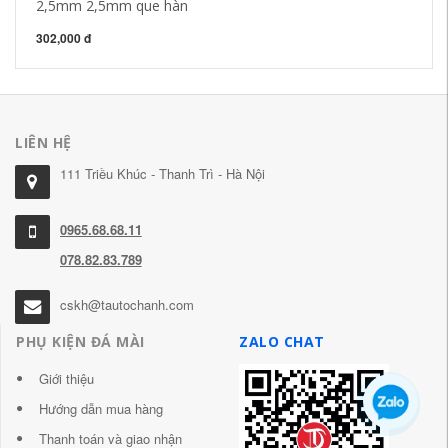
2,5mm 2,5mm que hàn
68
302,000 đ
LIÊN HỆ
111 Triều Khúc - Thanh Trì - Hà Nội
0965.68.68.11
078.82.83.789
cskh@tautochanh.com
PHỤ KIỆN ĐÁ MÀI
ZALO CHAT
Giới thiệu
Hướng dẫn mua hàng
Thanh toán và giao nhận