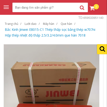
0
Toggle
navigation
TD-659533951140
Trang chủ
Lưỡi dao
Máy hàn
Que hàn
Bắc Kinh Jinwei E8015-C1 Thép thấp sọc bằng thép w707ni
Hộp thép nhiệt độ thấp 2.5/3.2/4.0mm que hàn 7018