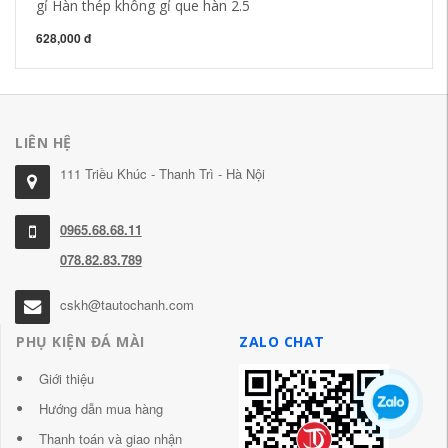
gỉ Hàn thép không gỉ que hàn 2.5
88
628,000 đ
LIÊN HỆ
111 Triều Khúc - Thanh Trì - Hà Nội
0965.68.68.11
078.82.83.789
cskh@tautochanh.com
PHỤ KIỆN ĐÁ MÀI
ZALO CHAT
Giới thiệu
Hướng dẫn mua hàng
Thanh toán và giao nhận