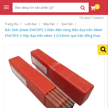
0
Toggle
navigation
TD-658777489931
Trang chủ
Lưỡi dao
Máy hàn
Que hàn
Bắc Kinh Jinwei ENICRFE-3 Điện điện năng điện dựa trên Niken
ENICRFE-3 Hộp dựa trên niken 3.2/4.0mm que hàn đồng thau