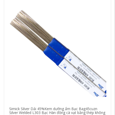
Simick Silver Dải 45%Kem dưỡng ẩm Bạc Bag45cuzn
Bắ
Silver Welded L303 Bạc Hàn đồng cà vạt bằng thép không
kh