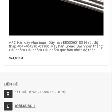
ARC Hàn dây Aluminum Dây hàn ER53565183 Nhiệt độ
Tứ
thấp 4047404310701100 Máy hàn Erxiao Dải nhôm thẳng
Pi
Dải nhôm Dải nhôm Dải nhôm que hàn nhiệt độ thấp
43
374,000 đ
LIÊN HỆ
111 Triều Khúc - Thanh Trì - Hà Nội
0965.68.68.11