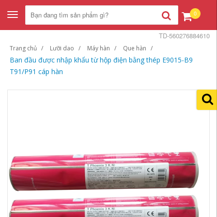
0
Toggle
navigation
TD-560276884610
Trang chủ
Lưỡi dao
Máy hàn
Que hàn
Ban đầu được nhập khẩu từ hộp điện bằng thép E9015-B9
T91/P91 cáp hàn