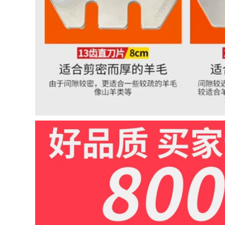
Delixi Handicon
cắt nhôm Đồng hồ
Khoan Đa chức
sơ cấu hình nhôm
năng 220V Khoan
Cắt cao -Precision
Súng nhỏ Khoan
xiên Cuttingless
Vuốc khoan điện
Spines Saw
máy cắt rãnh tường
Aluminum
máy cắt gạch nước
Automatic
Automatic may cat
plasma máy mài pin
852,000
1,770,000