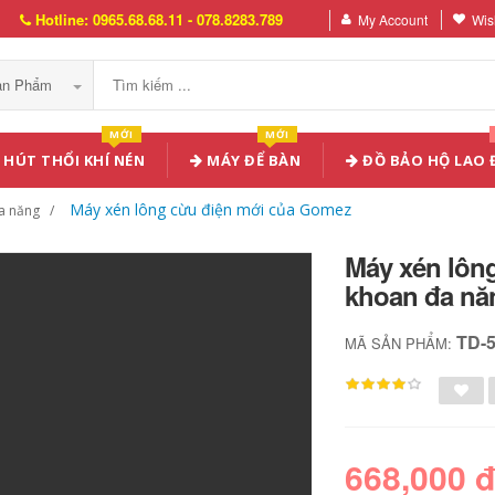
Hotline: 0965.68.68.11 - 078.8283.789
My Account
Wish
Sản Phẩm
MỚI
MỚI
HÚT THỔI KHÍ NÉN
MÁY ĐỂ BÀN
ĐỒ BẢO HỘ LAO
Máy xén lông cừu điện mới của Gomez
a năng
Máy xén lôn
khoan đa nă
TD-
MÃ SẢN PHẨM:
668,000 