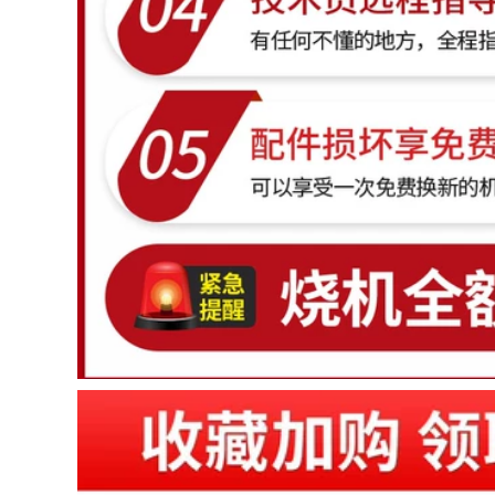
ton
13,880,000
19,490,000
Cải cách đa chức
năng của gia đình
may cat sat Máy cắt
elixi Saw 7 -inch 9 -
hoàn toàn tự động
inch -inch -raised
325 tự động cho ăn
kaginet purgrant
bằng kim loại không
purgrant Circle Saw
cắt bằng kim loại
Saw may cat sat
CNC Full -Eutomatic
máy cắt nước đá
Water Cắt máy cắt
nhôm k20s máy cắt
sắt makita
1,296,000
elixi Cut Electric
9,690,000
Saw Goodwork
Stone Stone Hộ gia
Máy cắt thủy lực
đình nhỏ Đa chức
425Y Half -
năng đa chức máy
Automatic Tube Oil
cắt gỗ công nghiệp
Auto máy cắt mini
máy cưa pin cầm
máy cắt gạch cầm
tay
tay
976,000
9,690,000
Delixi đã thấy máy
may cat go cam tay
cắt đa chức năng
Hoàn toàn tự động
bằng nhôm cao 10 -
thế giới nhôm 455
inch -precision
Máy cắt bằng nhôm
Sawum nhôm nhôm
Ống bằng nhôm Cắt
nhôm 45 độ cắt xiên
máy cắt cao -Cắt bỏ