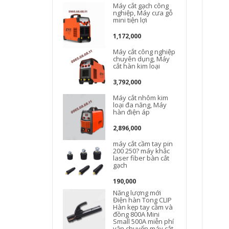
Máy cắt gạch công
nghiệp, Máy cưa gỗ
mini tiện lợi
1,172,000
Máy cắt công nghiệp
D
chuyên dụng, Máy
cắt hàn kim loại
3,792,000
Máy cắt nhôm kim
loại đa năng, Máy
hàn điện áp
D
2,896,000
máy cắt cầm tay pin
200 250? máy khắc
laser fiber bàn cắt
gạch
190,000
Năng lượng mới
Điện hàn Tong CLIP
Hàn kẹp tay cầm và
đồng 800A Mini
Small 500A miễn phí
vận chuyển máy cắt