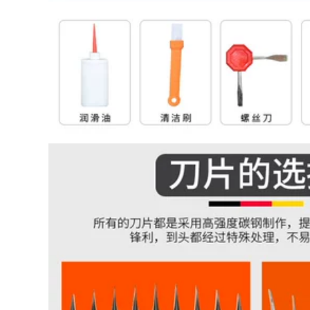
máy cắt bê tông cầm
cột sống không hiệu
tay máy cắt gỗ
quả máy cắt cỏ bằng
pin máy cắt cầm tay
mini
2,812,000
Máy cắt thép Delixi
24,590,000
355 Máy cắt bằng
kim loại nhỏ của gia
Cắt ống 425CNC cho
đình nhỏ Hộ gia
ăn tự động hoàn
đình máy mài cầm
toàn máy cưa gỗ
tay makita máy cắt
mini máy cắt gạch
điện
nước
2,422,000
4,990,000
máy cắt plasma cnc
may cat nhom 2 dau
Máy bơm áp suất
Con dao đẩy mới
không khí Delixi
track push mảng đá
220V Dầu công
mới đặc biệt tấm lớn
nghiệp nhỏ Im lặng
gạch đẩy con dao
theo
trượt bằng dao cắt
Propeocergrates
máy cắt máy cắt cà
Hộ gia đình máy
vạt sản xuất máy cắt
nén khí di động may
gạch
cat goc máy mài
cầm tay mini
4,525,000
may cat go cam tay
2,972,000
Máy cắt bằng tay
Máy cắt thép Delixi
bằng thép không gỉ
355 máy cắt gỗ gia
Máy cắt máy sản
đình nhỏ đa chức
xuất máy cắt bằng