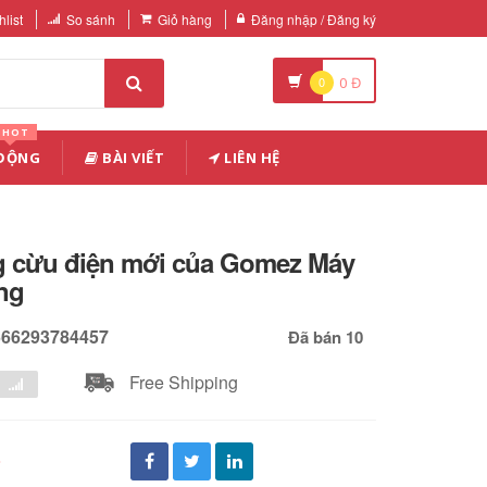
list
So sánh
Giỏ hàng
Đăng nhập / Đăng ký
0
0
Đ
HOT
 ĐỘNG
BÀI VIẾT
LIÊN HỆ
g cừu điện mới của Gomez Máy
ng
566293784457
Đã bán 10
Free Shipping
đ