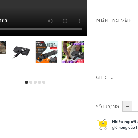
PHÂN LOẠI MÀU:
Máy khoan cầm tay
Gomez có thể điều
GHI CHÚ
không chổi than gia
chỉnh loại máy bay
đình đa chức năng
mở lỗ khoan mũi
máy khoan súng lục
khoan lưỡi dao hợp
ó thể sạc lại đèn
kim Tự chế biến gỗ
pin máy khoan lần
nhựa tấm thạch cao
lượt Máy khoan vặn
doa súng bắn vít
vít điện lithium Công
SỐ LƯỢNG:
cụ tuốc nơ vít điện
282,000
Lu Sheng khoanpin
Nhiều người 
724,000
Máy khoan điện pin
giỏ hàng của 
12V máy khoan điện
pin máy khoan điện
Búa điện liti không
pin lithium máy