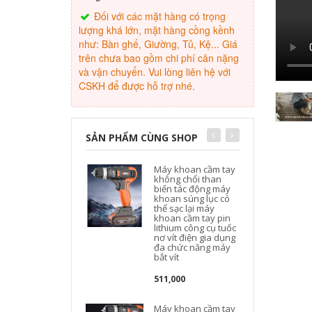
Đối với các mặt hàng có trọng
lượng khá lớn, mặt hàng cồng kềnh
như: Bàn ghế, Giường, Tủ, Kệ... Giá
trên chưa bao gồm chi phí cân nặng
và vận chuyển. Vui lòng liên hệ với
CSKH để được hỗ trợ nhé.
SẢN PHẨM CÙNG SHOP
Máy khoan cầm tay
không chổi than
biến tác động máy
khoan súng lục có
thể sạc lại máy
c
khoan cầm tay pin
lithium công cụ tuốc
nơ vít điện gia dụng
đa chức năng máy
bắt vít
511,000
Máy khoan cầm tay