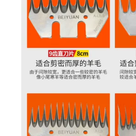
năng Máy cắt kim
kim loại bằng kim
loại công suất cao
loại. máy mài mini
bàn cắt gạch máy
cưa gỗ cầm tay mini
cưa pin cầm tay
2,670,000
3,480,000
máy cắt nhôm
máy cắt tay Máy
makita Nhà sản
khoan nước Delixi
xuất máy cắt bằng
cầm tay để bàn máy
thép không gỉ 275
khoan công suất
Máy cưa nước bằng
cao máy điều hòa
kim loại cao khí nén
không khí máy đục
máy cắt máy bế
lỗ máy trộn bê tông
decal
may cat nhom máy
ắt thủy lực
1,770,000
may cat pin Cắt
1,766,000
hướng dẫn đường
máy cắt sắt makita
ống 275 Sắt bằng
elixi sạc pin lithium
thép không gỉ Saw
pin đa chức năng
Saw Cắt máy cưa
quay vòng pistol
máy cưa ống -
khoan công cụ tuốc
Không có cắt decal
nơ vít điện máy cắt
may cat pin
bê tông cầm tay
máy cắt gỗ công
1,770,000
nghiệp
896,000
cưa gỗ cầm tay
Boundary
Aluminum 455 Máy