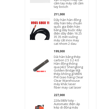
cầm tay máy cắt cầm
tay bosch
211,000
Dây hàn hàn đồng
dây hàn tiêu chuẩn
quốc gia Điện hàn
bằng dây buộc dây
điện dây điện 16 25
35 35 mét vuông
máy cắt inox may
cat nhom 2 dau
199,000
Dải hàn bằng thép
carbon 2.5 3.2 4.0
Hàn đồng thông
qua J422 Shengtong
Golden Bridge Mã
thép không gỉ MIỄN
PHÍ Giao hàng Clear
Clear Warehouse
máy khắc laser
fiber may cat laser
227,000
220v380V kép -
Automatic điện áp
kép di động máy