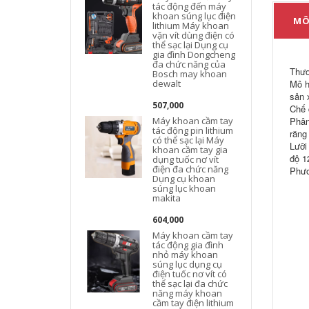
tác động đến máy
khoan súng lục điện
MÔ
lithium Máy khoan
vặn vít dùng điện có
thể sạc lại Dụng cụ
gia đình Dongcheng
đa chức năng của
Thươ
Bosch may khoan
dewalt
Mô h
sản 
507,000
Chế 
Máy khoan cầm tay
Phân
tác động pin lithium
răng
có thể sạc lại Máy
Lưỡi
khoan cầm tay gia
độ 1
dụng tuốc nơ vít
điện đa chức năng
Phươ
Dụng cụ khoan
súng lục khoan
makita
604,000
Máy khoan cầm tay
tác động gia đình
nhỏ máy khoan
súng lục dụng cụ
điện tuốc nơ vít có
thể sạc lại đa chức
năng máy khoan
cầm tay điện lithium