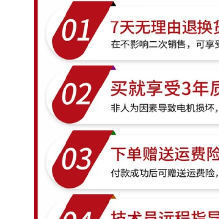
856,000
công suất lớn Kéo
cắt lông cừu chuyên
dụng để xén lông
Máy khoan điện gia
cừu máy khoan rút
dụng có thể sạc lại
lõi
tuốc nơ vít điện bộ
dụng cụ khoan tay
1,212,000
máy khoan súng lục
khoan pin lithium
may khoan pin
hitachi
896,000
may cat makita Máy
máy mài mini Máy
cắt plasma XNL LGK-
bay tường máy bay
40/80 Bơm không
bền được nâng cấp
khí tích hợp điện
mới Máy xẻ điện
nhỏ Hàn điện Công
điện Không có bụi,
nghiệp Lớp 220 V
không có góc chết
may cat makita máy
góc máy phẳng máy
xén giấy
mài makita may cat