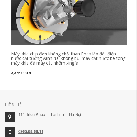
Máy khía chip đơn không chổi than Rhea lắp đặt điện
De
nước cắt tường vành đai không bụi máy cắt nước bê tông
Tr
máy khía đá máy cắt nhôm xingfa
má
3,376,000 đ
2,
LIÊN HỆ
111 Triều Khúc - Thanh Trì - Hà Nội
0965.68.68.11