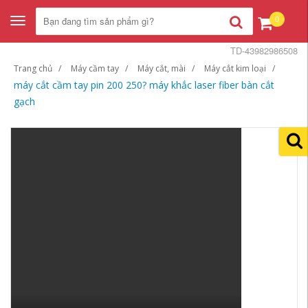
0
Toggle
navigation
TD-43982986508
Trang chủ
Máy cầm tay
Máy cắt, mài
Máy cắt kim loại
máy cắt cầm tay pin 200 250? máy khắc laser fiber bàn cắt
gạch