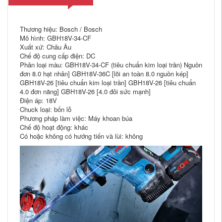
Thương hiệu: Bosch / Bosch
Mô hình: GBH18V-34-CF
Xuất xứ: Châu Âu
Chế độ cung cấp điện: DC
Phân loại màu: GBH18V-34-CF (tiêu chuẩn kim loại trần) Nguồn
đơn 8.0 hạt nhân] GBH18V-36C [lõi an toàn 8.0 nguồn kép]
GBH18V-26 [tiêu chuẩn kim loại trần] GBH18V-26 [tiêu chuẩn
4.0 đơn năng] GBH18V-26 [4.0 đôi sức mạnh]
Điện áp: 18V
Chuck loại: bốn lỗ
Phương pháp làm việc: Máy khoan búa
Chế độ hoạt động: khác
Có hoặc không có hướng tiến và lùi: không