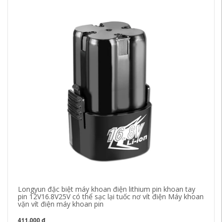
Longyun đặc biệt máy khoan điện lithium pin khoan tay
Má
pin 12V16.8V25V có thể sạc lại tuốc nơ vít điện Máy khoan
Má
vặn vít điện máy khoan pin
Má
má
411,000 đ