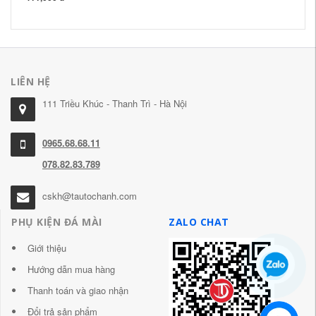
2,
LIÊN HỆ
111 Triều Khúc - Thanh Trì - Hà Nội
0965.68.68.11
078.82.83.789
cskh@tautochanh.com
PHỤ KIỆN ĐÁ MÀI
ZALO CHAT
Giới thiệu
Hướng dẫn mua hàng
Thanh toán và giao nhận
Đổi trả sản phẩm