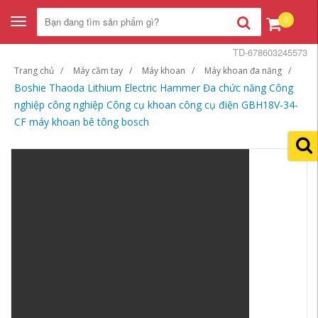
0
Toggle
navigation
TD-678603245573
Trang chủ
Máy cầm tay
Máy khoan
Máy khoan đa năng
Boshie Thaoda Lithium Electric Hammer Đa chức năng Công
nghiệp công nghiệp Công cụ khoan công cụ điện GBH18V-34-
CF máy khoan bê tông bosch