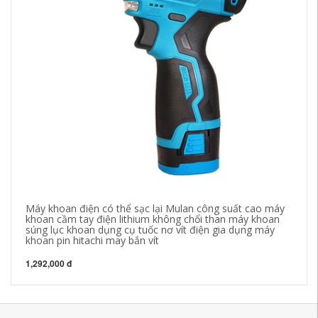
Máy khoan điện có thể sạc lại Mulan công suất cao máy
Lo
khoan cầm tay điện lithium không chổi than máy khoan
má
súng lục khoan dụng cụ tuốc nơ vít điện gia dụng máy
đa
khoan pin hitachi may bắn vít
kh
1,292,000 đ
60