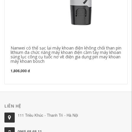
Nanwei có thể sạc lại máy khoan điện không chổi than pin
Bú
lithium đa chức năng máy khoan điện cầm tay máy khoan
Má
súng lục công cụ tuốc nơ vít điện gia dụng pin may khoan
cấ
máy khoan bosch
1,
1,806,000 đ
LIÊN HỆ
111 Triều Khúc - Thanh Trì - Hà Nội
0965.68.68.11