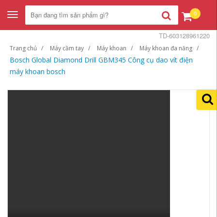
0
Toggle
navigation
TD-603128961220
Trang chủ
Máy cầm tay
Máy khoan
Máy khoan đa năng
Bosch Global Diamond Drill GBM345 Công cụ dao vít điện
máy khoan bosch