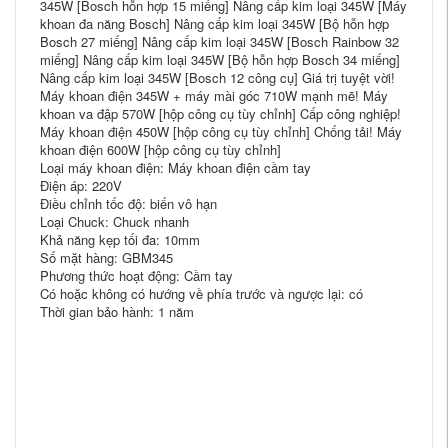
345W [Bosch hỗn hợp 15 miếng] Nâng cấp kim loại 345W [Máy
​​khoan đa năng Bosch] Nâng cấp kim loại 345W [Bộ hỗn hợp
Bosch 27 miếng] Nâng cấp kim loại 345W [Bosch Rainbow 32
miếng] Nâng cấp kim loại 345W [Bộ hỗn hợp Bosch 34 miếng]
Nâng cấp kim loại 345W [Bosch 12 công cụ] Giá trị tuyệt vời!
Máy khoan điện 345W + máy mài góc 710W mạnh mẽ! Máy
khoan va đập 570W [hộp công cụ tùy chỉnh] Cấp công nghiệp!
Máy khoan điện 450W [hộp công cụ tùy chỉnh] Chống tải! Máy
khoan điện 600W [hộp công cụ tùy chỉnh]
Loại máy khoan điện: Máy khoan điện cầm tay
Điện áp: 220V
Điều chỉnh tốc độ: biến vô hạn
Loại Chuck: Chuck nhanh
Khả năng kẹp tối đa: 10mm
Số mặt hàng: GBM345
Phương thức hoạt động: Cầm tay
Có hoặc không có hướng về phía trước và ngược lại: có
Thời gian bảo hành: 1 năm