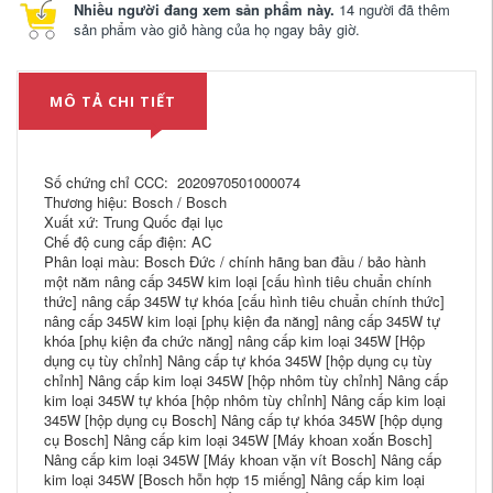
Nhiều người đang xem sản phẩm này.
14 người đã thêm
sản phẩm vào giỏ hàng của họ ngay bây giờ.
MÔ TẢ CHI TIẾT
Số chứng chỉ CCC: 2020970501000074
Thương hiệu: Bosch / Bosch
Xuất xứ: Trung Quốc đại lục
Chế độ cung cấp điện: AC
Phân loại màu: Bosch Đức / chính hãng ban đầu / bảo hành
một năm nâng cấp 345W kim loại [cấu hình tiêu chuẩn chính
thức] nâng cấp 345W tự khóa [cấu hình tiêu chuẩn chính thức]
nâng cấp 345W kim loại [phụ kiện đa năng] nâng cấp 345W tự
khóa [phụ kiện đa chức năng] nâng cấp kim loại 345W [Hộp
dụng cụ tùy chỉnh] Nâng cấp tự khóa 345W [hộp dụng cụ tùy
chỉnh] Nâng cấp kim loại 345W [hộp nhôm tùy chỉnh] Nâng cấp
kim loại 345W tự khóa [hộp nhôm tùy chỉnh] Nâng cấp kim loại
345W [hộp dụng cụ Bosch] Nâng cấp tự khóa 345W [hộp dụng
cụ Bosch] Nâng cấp kim loại 345W [Máy ​​khoan xoắn Bosch]
Nâng cấp kim loại 345W [Máy ​​khoan vặn vít Bosch] Nâng cấp
kim loại 345W [Bosch hỗn hợp 15 miếng] Nâng cấp kim loại