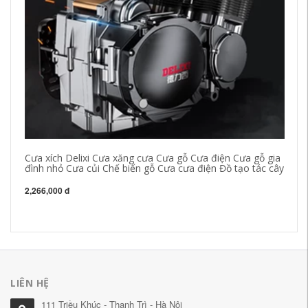
Cưa xích Delixi Cưa xăng cưa Cưa gỗ Cưa điện Cưa gỗ gia
Má
đình nhỏ Cưa củi Chế biến gỗ Cưa cưa điện Đồ tạo tác cây
cầ
ch
2,266,000 đ
55
LIÊN HỆ
111 Triều Khúc - Thanh Trì - Hà Nội