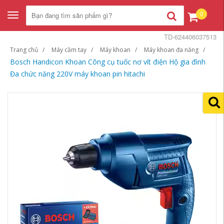
0
Toggle
navigation
TD-624406037513
Trang chủ
Máy cầm tay
Máy khoan
Máy khoan đa năng
Bosch Handicon Khoan Công cụ tuốc nơ vít điện Hộ gia đình
Đa chức năng 220V máy khoan pin hitachi