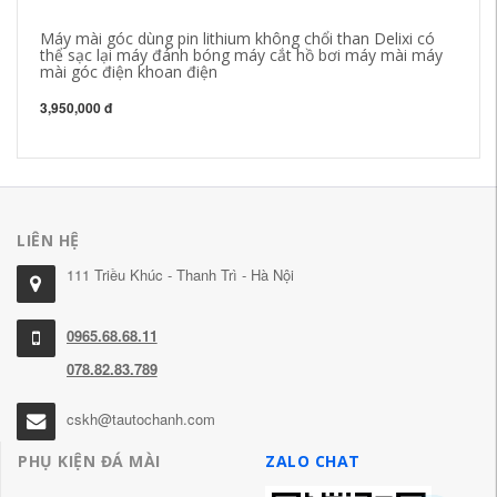
Máy mài góc dùng pin lithium không chổi than Delixi có
Má
thể sạc lại máy đánh bóng máy cắt hồ bơi máy mài máy
má
mài góc điện khoan điện
ch
ma
3,950,000 đ
44
LIÊN HỆ
111 Triều Khúc - Thanh Trì - Hà Nội
0965.68.68.11
078.82.83.789
cskh@tautochanh.com
PHỤ KIỆN ĐÁ MÀI
ZALO CHAT