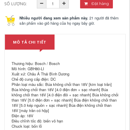
SỐ LƯỢNG:
Đặt hàng
Nhiều người đang xem sản phẩm này.
21 người đã thêm
sản phẩm vào giỏ hàng của họ ngay bây giờ.
MÔ TẢ CHI TIẾT
Thương hiệu: Bosch / Bosch
Mô hình: GBH80-LI
Xuất xứ: Châu Á Thái Bình Dương
Chế độ cung cấp điện: DC
Phân loại màu sắc: Búa không chổi than 18V [kim loại trần]
Búa không chổi than 18V [4.0 điện đơn + sạc nhanh] Búa
không chổi than 18V [4.0 điện đôi + sạc nhanh] Búa không chổi
than 18V [5.0 điện đơn + sạc nhanh] Búa điện không chổi than
18V [5.0 kép nguồn + sạc nhanh] Búa điện không chổi than
18V [máy trần có hộp]
Điện áp: 18V
Điều chỉnh tốc độ: biến vô hạn
Chuck loại: bốn lỗ