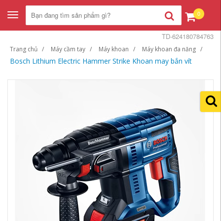
0
Toggle
navigation
TD-624180784763
Trang chủ
Máy cầm tay
Máy khoan
Máy khoan đa năng
Bosch Lithium Electric Hammer Strike Khoan may bắn vít