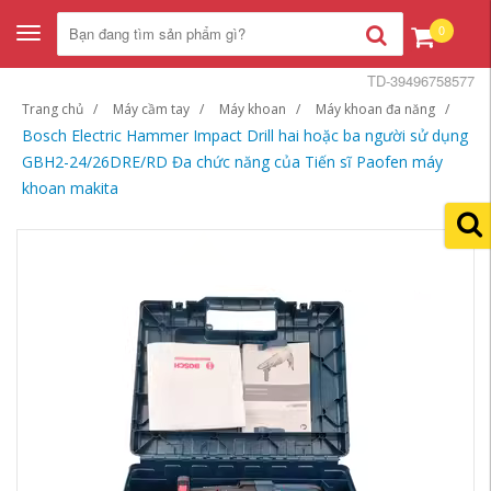
0
Toggle
navigation
TD-39496758577
Trang chủ
Máy cầm tay
Máy khoan
Máy khoan đa năng
Bosch Electric Hammer Impact Drill hai hoặc ba người sử dụng
GBH2-24/26DRE/RD Đa chức năng của Tiến sĩ Paofen máy
khoan makita