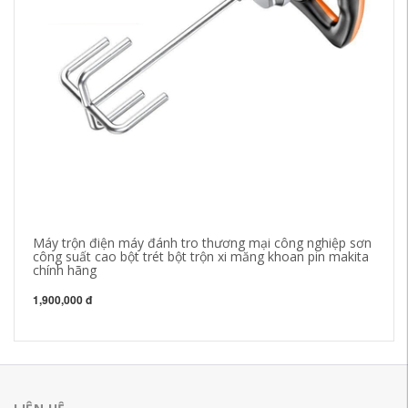
Máy trộn điện máy đánh tro thương mại công nghiệp sơn
Má
công suất cao bột trét bột trộn xi măng khoan pin makita
nă
chính hãng
m
1,900,000 đ
1,