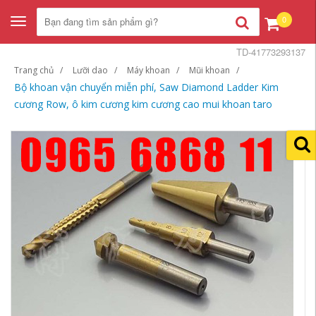
0
Toggle
navigation
TD-41773293137
Trang chủ
Lưỡi dao
Máy khoan
Mũi khoan
Bộ khoan vận chuyển miễn phí, Saw Diamond Ladder Kim
cương Row, ô kim cương kim cương cao mui khoan taro