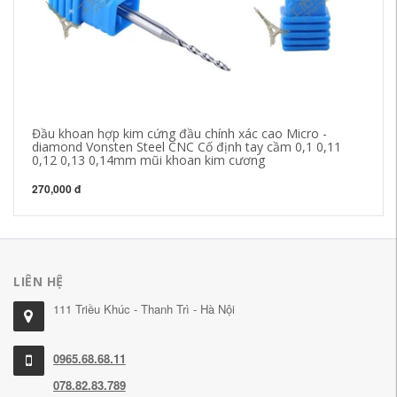
Đầu khoan hợp kim cứng đầu chính xác cao Micro -
Hà
diamond Vonsten Steel CNC Cố định tay cầm 0,1 0,11
bằ
0,12 0,13 0,14mm mũi khoan kim cương
kh
270,000 đ
67
LIÊN HỆ
111 Triều Khúc - Thanh Trì - Hà Nội
0965.68.68.11
078.82.83.789