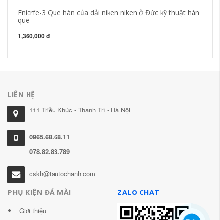
Enicrfe-3 Que hàn của dải niken niken ở Đức kỹ thuật hàn
Đứ
que
ch
1,360,000 đ
68
LIÊN HỆ
111 Triều Khúc - Thanh Trì - Hà Nội
0965.68.68.11
078.82.83.789
cskh@tautochanh.com
PHỤ KIỆN ĐÁ MÀI
ZALO CHAT
Giới thiệu