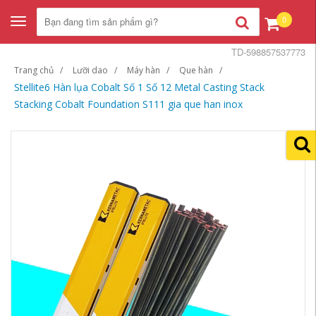
0
Toggle
navigation
TD-598857537773
Trang chủ
Lưỡi dao
Máy hàn
Que hàn
Stellite6 Hàn lụa Cobalt Số 1 Số 12 Metal Casting Stack
Stacking Cobalt Foundation S111 gia que han inox