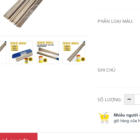
PHÂN LOẠI MÀU:
GHI CHÚ
Nhà máy Thượng
Thanh hàn bằng
Hải Smik Cast Z308
nhôm L109 Sọc
Z408 Z508 Niken
nhôm nguyên chất
Gang Pure Iron Bar
L209 nhôm silicon
Racked Iron Hộp
sọc L309 L409 Hộp
3.2mm dây hàn
điện hợp kim nhôm
SỐ LƯỢNG:
3.2 dây hàn điện
980,000
780,000
Nhiều người 
giỏ hàng của 
Ban đầu được nhập
khẩu từ hộp điện
Dây hàn bằng nhôm
bằng thép E9015-B9
ARC ER1100 nhôm
T91/P91 cáp hàn
tinh khiết
ER5356/5183 nhôm