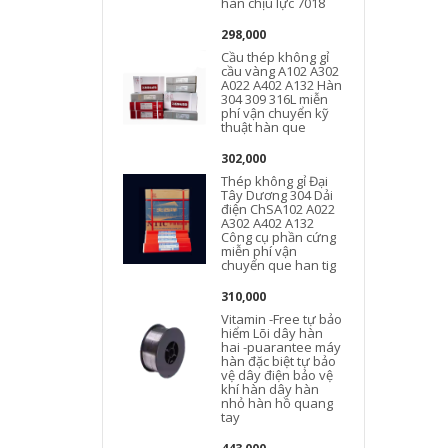
hàn chịu lực 7018
298,000
Cầu thép không gỉ
cầu vàng A102 A302
A022 A402 A132 Hàn
A
304 309 316L miễn
phí vận chuyển kỹ
thuật hàn que
302,000
Thép không gỉ Đại
Tây Dương 304 Dải
điện ChSA102 A022
A302 A402 A132
Công cụ phần cứng
miễn phí vận
chuyển que han tig
310,000
Vitamin -Free tự bảo
hiểm Lõi dây hàn
hai -puarantee máy
hàn đặc biệt tự bảo
vệ dây điện bảo vệ
khí hàn dây hàn
nhỏ hàn hồ quang
tay