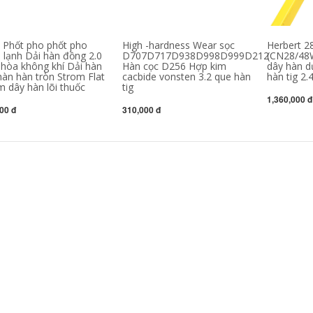
trắng 2.5/3.2 que
hàn kiswel
300,000
 Phốt pho phốt pho
High -hardness Wear sọc
Herbert 
 lạnh Dải hàn đồng 2.0
D707D717D938D998D999D212
(CN28/48
 hòa không khí Dải hàn
Hàn cọc D256 Hợp kim
dây hàn d
hàn hàn tròn Strom Flat
cacbide vonsten 3.2 que hàn
hàn tig 2.
m dây hàn lõi thuốc
tig
1,360,000 đ
00 đ
310,000 đ
Dải thép không gỉ
Hàn hàn bằng thép
Đại Tây Dương
không gỉ Đại Tây
CHSA102 A022 A302
Dương Salm Skills
A402 E2209 Công cụ
Chm304 308 316L
phần cứng miễn phí
309 321 2209 miễn
vận chuyển miễn
phí vận chuyển que
phí vận chuyển que
hàn thau
hàn điện
2,350,000
310,000
Cầu vàng bằng thép
Cầu thép không gỉ
không gỉ Twita
sọc THA102 A022
TG304TG308 TG309
A302 A307 A402
TG316L
A407 A132 A137
TG310TG347 SPOT
miễn phí vận
que hàn 7018
chuyển que hàn 3.2