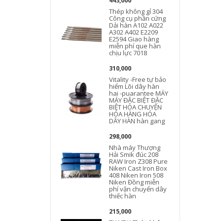
443,000
Thép không gỉ 304
Công cụ phần cứng
Dải hàn A102 A022
A302 A402 E2209
E2594 Giao hàng
miễn phí que hàn
chịu lực 7018
1
310,000
Vitality -Free tự bảo
hiểm Lõi dây hàn
hai -puarantee MÁY
MÁY ĐẶC BIỆT ĐẶC
BIỆT HÓA CHUYỆN
HÓA HÀNG HÓA
DÂY HÀN hàn gang
5
298,000
Nhà máy Thượng
Hải Smik đúc 208
RAW Iron Z308 Pure
Niken Cast Iron Box
408 Niken Iron 508
Niken Đồng miễn
phí vận chuyển dây
thiếc hàn
215,000