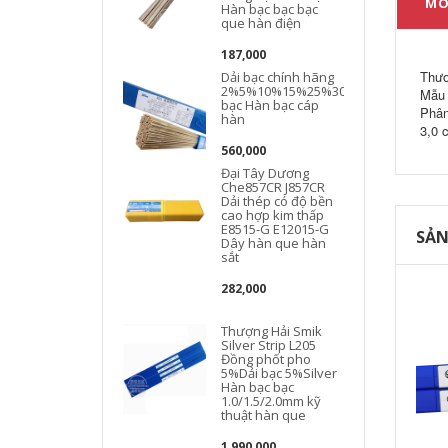
MÔ
Hàn bạc bạc bạc
que hàn điện
187,000
Thươ
Dải bạc chính hãng
2%5%10%15%25%30%35%45%45%5
Mẫu 
bạc Hàn bạc cáp
Phân
hàn
3,0 
560,000
Đại Tây Dương
Che857CR J857CR
Dải thép có độ bền
cao hợp kim thấp
E8515-G E12015-G
SẢN
Dây hàn que hàn
sắt
282,000
k
Thượng Hải Smik
Silver Strip L205
Đồng phốt pho
5%Dải bạc 5%Silver
Hàn bạc bạc
1.0/1.5/2.0mm kỹ
thuật hàn que
1,990,000