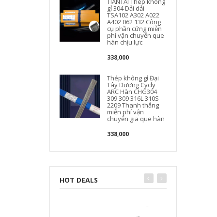
TIANTAI Thép không
gỉ 304 Dải dải
TSA102 A302 A022
A402 062 132 Công
cụ phần cứng miễn
phí vận chuyển que
hàn chịu lực
338,000
Thép không gỉ Đại
Tây Dương Cycly
ARC Hàn CHG304
309 309 316L 310S
2209 Thanh thẳng
miễn phí vận
chuyển gia que hàn
338,000
HOT DEALS