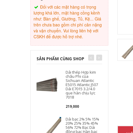
Đối với các mặt hàng có trọng
lượng khá lớn, mặt hàng cồng kềnh
như: Bàn ghế, Giường, Tủ, Kệ... Giá
trên chưa bao gồm chi phí cân nặng
và vận chuyển. Vui lòng liên hệ với
CSKH để được hỗ trợ nhé.
SẢN PHẨM CÙNG SHOP
Dải thép Hợp kim
châu Phi của
Sichuan Atlantic
E5015 Atlantic J507
Dải E7015 3.2/4.0
que hàn chịu lực
7018
219,000
Dải bạc 2% 5% 15%
20% 25% 35% 45%
56% 72% Bạc Dải
đồng bạc Hàn bạc