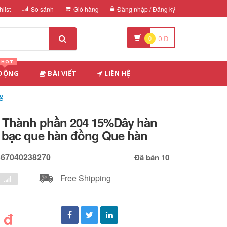
list
So sánh
Giỏ hàng
Đăng nhập / Đăng ký
0
0
Đ
HOT
 ĐỘNG
BÀI VIẾT
LIÊN HỆ
g
4 Thành phần 204 15%Dây hàn
n bạc que hàn đồng Que hàn
567040238270
Đã bán 10
Free Shipping
 đ