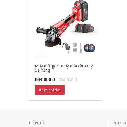
Máy mài góc, máy mài cầm tay
Máy cưa xích c
đa năng
451.000 đ
55
664.000 đ
764.000 đ
Xem chi tiết
Xem chi tiết
LIÊN HỆ
PHỤ KI