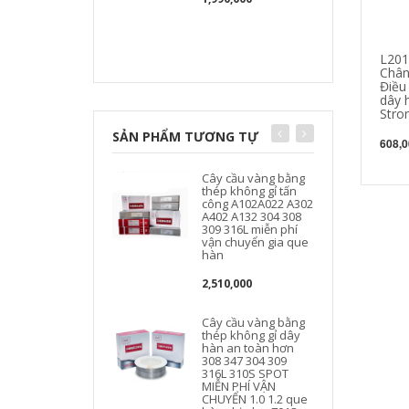
L201
Chân
Điều
dây 
Stro
SẢN PHẨM TƯƠNG TỰ
608,0
Cây cầu vàng bằng
thép không gỉ tấn
công A102A022 A302
A402 A132 304 308
309 316L miễn phí
vận chuyển gia que
hàn
2,510,000
Cây cầu vàng bằng
thép không gỉ dây
hàn an toàn hơn
308 347 304 309
316L 310S SPOT
MIỄN PHÍ VẬN
CHUYỂN 1.0 1.2 que