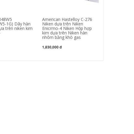
2848W5
American Hastelloy C-276
US Lincoln JL-
W5-1G) Dây hàn
Niken dựa trên Niken
cực thép hợp k
ựa trên niken kim
Enicrmo-4 Niken Hộp hợp
E6016-G Hộp đi
4
kim dựa trên Niken hàn
độ bền cao 2.5
nhôm bằng khò gas
que hàn gang
1,830,000 đ
604,000 đ