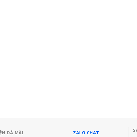
ầm tay
1.000 đ
S
ỆN ĐÁ MÀI
ZALO CHAT