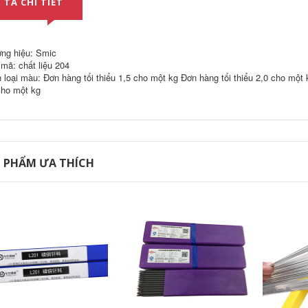
 TẢ CHI TIẾT
magiê ER4043/4047
648,000
nhôm silicon
ER2205/2209/E2594
Aluminum Dải hợp
DOABLE -
kim Aluminum Dải
ARETHETHELETHER
hợp kim hàn hồ
ng hiệu: Smic
HEALDING DREW
quang tay
6%Hàn
que hàn inox
mã: chất liệu 204
354,000
 loại màu: Đơn hàng tối thiểu 1,5 cho một kg Đơn hàng tối thiểu 2,0 cho một 
435,000
cho một kg
Dải hàn máy bay
TA1 TA2 TITANIUM
Shanghai Smik S221
DÂY que hàn nhiệt
TIN WELDED HS221
độ thấp
Dải hàn
1.6/2.0/2.5/3.0/4.0
que hàn 7018
266,000
 PHẨM ƯA THÍCH
310,000
Vật liệu hàn
Smik phosphorus
Kunshan Tiantai
đồng được tạo ra
304/308/316L/310S/309/2209
L201 BCUP93 Tủ
Dải hàn không gỉ
lạnh đồng bạc Hán
2.6/3.2mm que hàn
nước Low -Temate
im tín 2.5
dây thiếc hàn
306,000
211,000
Đại Tây Dương
CHS102A022A132A302A402E2209
Hộp điện bằng thép
không gỉ 304 Thép