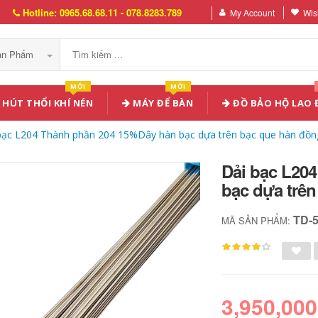
Hotline: 0965.68.68.11 - 078.8283.789
My Account
Wish
Sản Phẩm
MỚI
MỚI
HÚT THỔI KHÍ NÉN
MÁY ĐỂ BÀN
ĐỒ BẢO HỘ LAO
bạc L204 Thành phần 204 15%Dây hàn bạc dựa trên bạc que hàn đồn
Dải bạc L20
bạc dựa trê
TD-
MÃ SẢN PHẨM:
3,950,000