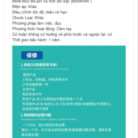
6606-60D Ba pin và một lần sạc (6000mAh )
Điện áp: khác
Điều chỉnh tốc độ: biến vô hạn
Chuck Loại: Khác
Phương pháp làm việc: đục
Phương thức hoạt động: Cầm tay
Có hoặc không có hướng về phía trước và ngược lại: có
Thời gian bảo hành: 1 năm