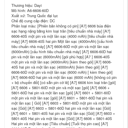
Thương hiệu: Dayi
Mô hình: A6-6606-60D
Xuất xứ: Trung Quốc đại lục
Chế độ cung cấp điện: DC
Phân loại màu: [Phiên bản không có pin] [A7] 6606 búa điện
sạc hạng nặng bằng kim loại trần [tiêu chuẩn nhà máy] [A7]
6606-40S một pin và một lần sạc (4000 mAh) [tiêu chuẩn nhà
máy] [A7] 6606-40S hai pin Một lần sạc (4000mAh) [cấu hình
tiêu chuẩn nhà máy] [A7] 6606-60D một pin và một lần sạc
(6000mAh) [cấu hình tiêu chuẩn nhà máy] [A7] 6606-60D hai
pin và một lần sạc (6000mAh) [gói phù hợp] [A7 ] 6606-40S
một pin và một lần sạc (4000mAh) [kèm theo gói] [A7] 6606-
40S hai pin và một lần sạc (4000mAh) [kèm theo gói] [A7]
6606-60D một pin và một lần sạc (6000 mAh) [ kèm theo gói]
[A7] 6606-60D hai pin và một lần sạc (6000 mAh) [không có pin
+ bộ chuyển đổi] [có sẵn pin cờ lê] [A7] 6606 kim loại trần [gói]
[A7] 6606 + 5801-60D một pin và một sạc [gói] [A7] 6606 +
5801-60D hai pin và một lần sạc [gói] [A7] 6601 + 5801-60D
một pin và một lần sạc [gói] [A7] 6601 + 5801-60D hai pin và
một lần sạc [ Gói] [A7] 6603 + 5801-60D một pin và một lần
sạc [Gói] [A7] 6603 + 5801-60D hai pin và một lần sạc [Gói]
[A7] 6601 + 5801-40S hai pin và một lần sạc [Gói] [A7] 6603 +
5801-40S Hai pin và một lần sạc [Gói] [A7] 6606 + 5801-40S
Hai pin và một lần sạc [Tiêu chuẩn] [Tuổi thọ pin cao] [A7]