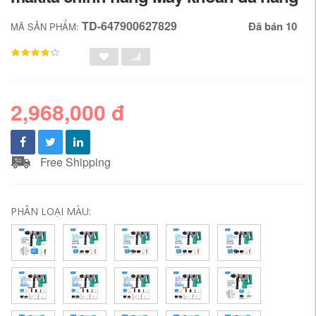
TD-647900627829
Đã bán 10
MÃ SẢN PHẨM:
2,968,000 đ
Free Shipping
PHÂN LOẠI MÀU: