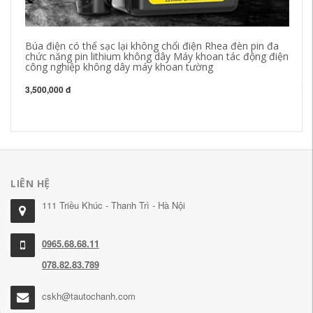
Búa điện có thể sạc lại không chổi điện Rhea đèn pin đa
ma
chức năng pin lithium không dây Máy khoan tác động điện
gố
công nghiệp không dây máy khoan tường
ch
ch
ta
3,500,000 đ
19
LIÊN HỆ
111 Triều Khúc - Thanh Trì - Hà Nội
0965.68.68.11
078.82.83.789
cskh@tautochanh.com