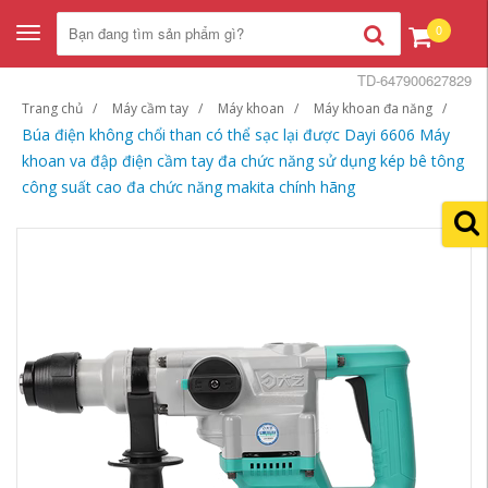
0
Toggle
navigation
TD-647900627829
Trang chủ
Máy cầm tay
Máy khoan
Máy khoan đa năng
Búa điện không chổi than có thể sạc lại được Dayi 6606 Máy
khoan va đập điện cầm tay đa chức năng sử dụng kép bê tông
công suất cao đa chức năng makita chính hãng