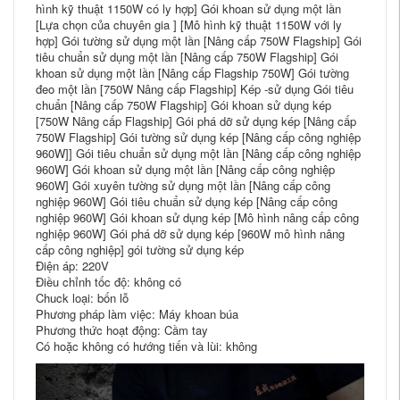
hình kỹ thuật 1150W có ly hợp] Gói khoan sử dụng một lần
[Lựa chọn của chuyên gia ] [Mô hình kỹ thuật 1150W với ly
hợp] Gói tường sử dụng một lần [Nâng cấp 750W Flagship] Gói
tiêu chuẩn sử dụng một lần [Nâng cấp 750W Flagship] Gói
khoan sử dụng một lần [Nâng cấp Flagship 750W] Gói tường
đeo một lần [750W Nâng cấp Flagship] Kép -sử dụng Gói tiêu
chuẩn [Nâng cấp 750W Flagship] Gói khoan sử dụng kép
[750W Nâng cấp Flagship] Gói phá dỡ sử dụng kép [Nâng cấp
750W Flagship] Gói tường sử dụng kép [Nâng cấp công nghiệp
960W]] Gói tiêu chuẩn sử dụng một lần [Nâng cấp công nghiệp
960W] Gói khoan sử dụng một lần [Nâng cấp công nghiệp
960W] Gói xuyên tường sử dụng một lần [Nâng cấp công
nghiệp 960W] Gói tiêu chuẩn sử dụng kép [Nâng cấp công
nghiệp 960W] Gói khoan sử dụng kép [Mô hình nâng cấp công
nghiệp 960W] Gói phá dỡ sử dụng kép [960W mô hình nâng
cấp công nghiệp] gói tường sử dụng kép
Điện áp: 220V
Điều chỉnh tốc độ: không có
Chuck loại: bốn lỗ
Phương pháp làm việc: Máy khoan búa
Phương thức hoạt động: Cầm tay
Có hoặc không có hướng tiến và lùi: không