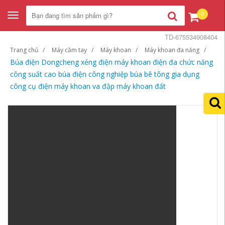
0
Toggle
navigation
TD-675534908404
Trang chủ
Máy cầm tay
Máy khoan
Máy khoan đa năng
Búa điện Dongcheng xẻng điện máy khoan điện đa chức năng
công suất cao búa điện công nghiệp búa bê tông gia dụng
công cụ điện máy khoan va đập máy khoan đất