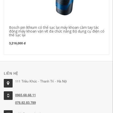
Bosch pin lithium có thể sạc lại máy khoan cầm tay tác
Má
động máy khoan vặn vít đa chức năng Bộ dụng cụ điện có
su
thể sạc lại
xá
3,216,000 đ
2,
LIÊN HỆ
111 Triều Khúc - Thanh Trì - Hà Nội
0965.68.68.11
078.82.83.789