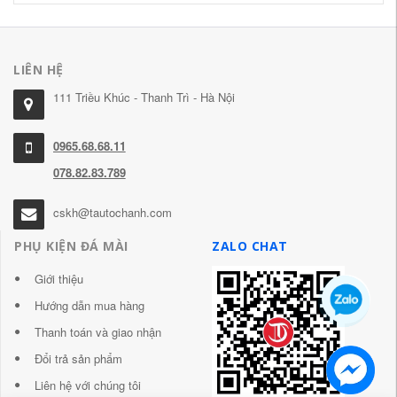
LIÊN HỆ
111 Triều Khúc - Thanh Trì - Hà Nội
0965.68.68.11
078.82.83.789
cskh@tautochanh.com
PHỤ KIỆN ĐÁ MÀI
ZALO CHAT
Giới thiệu
Hướng dẫn mua hàng
Thanh toán và giao nhận
Đổi trả sản phẩm
Liên hệ với chúng tôi