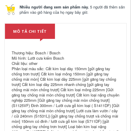
Nhiều người đang xem sản phẩm này.
5 người đã thêm sản
phẩm vào giỏ hàng của họ ngay bây giờ.
MÔ TẢ CHI TIẾT
Thương hiệu: Bosch / Bosch
Mô hình: Lưỡi cưa kiếm Bosch
Chất liệu: other
Phân loại màu sắc: Cắt kim loại dày 150mm [gửi găng tay
chống trơn trượt] Cắt kim loại mỏng 150mm [gửi găng tay
chống mài mòn] Cắt kim loại dày 225mm [gửi găng tay chống
trượt] Cắt kim loại dày 225mm nhanh chóng [gửi găng tay
chống mài mòn chống trượt] Cắt kim loại mỏng 225mm [Gửi
găng tay chống mài mòn chống trượt] Cắt kim loại nặng chuyên
nghiệp 225mm [Gửi găng tay chống mài mòn chống trượt]
(S1125VF) Đinh 300mm / Lưỡi cưa gỗ kim loại ( S1411DF) [Gửi
găng tay chống mài mòn chống trượt] Lưỡi cưa làm vườn / cây
/ củi 240mm (S1531L)) [gửi găng tay chống trượt và chống mài
mòn] 150mm có đinh / lưỡi cưa gỗ kim loại (S711DF) [gửi
chống găng tay chống trơn trượt] Loại bền kim loại nặng