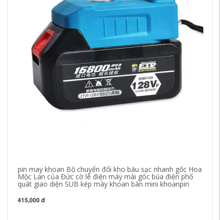
pin may khoan Bộ chuyển đổi kho báu sạc nhanh gốc Hoa
Má
Mộc Lan của Đức cờ lê điện máy mài góc búa điện phổ
má
quát giao diện SUB kép máy khoan bàn mini khoanpin
cô
415,000 đ
44