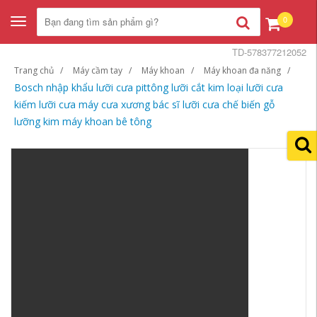
0
Toggle
navigation
TD-578377212052
Trang chủ
Máy cầm tay
Máy khoan
Máy khoan đa năng
Bosch nhập khẩu lưỡi cưa pittông lưỡi cắt kim loại lưỡi cưa
kiếm lưỡi cưa máy cưa xương bác sĩ lưỡi cưa chế biến gỗ
lưỡng kim máy khoan bê tông