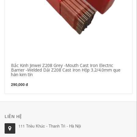
Bắc Kinh Jinwei Z208 Grey -Mouth Cast Iron Electric
Mi
Barrier -Welded Dải Z208 Cast Iron Hộp 3.2/4.0mm que
Ba
hàn kim tín
đi
290,000 đ
2,
LIÊN HỆ
111 Triều Khúc - Thanh Trì - Hà Nội