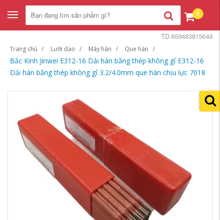
0
Toggle
navigation
TD-659483815649
Trang chủ
Lưỡi dao
Máy hàn
Que hàn
Bắc Kinh Jinwei E312-16 Dải hàn bằng thép không gỉ E312-16
Dải hàn bằng thép không gỉ 3.2/4.0mm que hàn chịu lực 7018