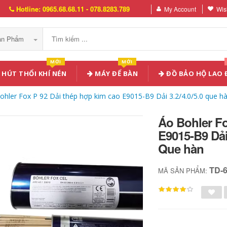
Hotline: 0965.68.68.11 - 078.8283.789
My Account
Wish
Sản Phẩm
MỚI
MỚI
HÚT THỔI KHÍ NÉN
MÁY ĐỂ BÀN
ĐỒ BẢO HỘ LAO
ohler Fox P 92 Dải thép hợp kim cao E9015-B9 Dải 3.2/4.0/5.0 que h
Áo Bohler Fo
E9015-B9 Dải
Que hàn
TD-
MÃ SẢN PHẨM: