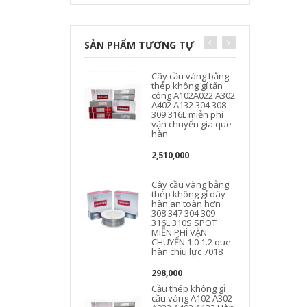
SẢN PHẨM TƯƠNG TỰ
Cây cầu vàng bằng
thép không gỉ tấn
công A102A022 A302
A402 A132 304 308
309 316L miễn phí
vận chuyển gia que
hàn
2,510,000
Cây cầu vàng bằng
thép không gỉ dây
hàn an toàn hơn
308 347 304 309
316L 310S SPOT
MIỄN PHÍ VẬN
CHUYỂN 1.0 1.2 que
hàn chịu lực 7018
298,000
Cầu thép không gỉ
cầu vàng A102 A302