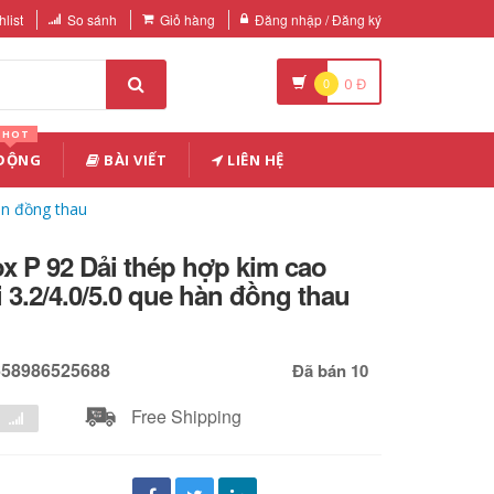
list
So sánh
Giỏ hàng
Đăng nhập / Đăng ký
0
0
Đ
HOT
 ĐỘNG
BÀI VIẾT
LIÊN HỆ
àn đồng thau
x P 92 Dải thép hợp kim cao
 3.2/4.0/5.0 que hàn đồng thau
658986525688
Đã bán 10
Free Shipping