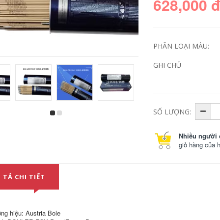
628,000 
PHÂN LOẠI MÀU:
GHI CHÚ
SỐ LƯỢNG:
Hoa Kỳ Lincoln
Lincoln JS-309mol
Excalibur 10018-D2
Thép không gỉ phấn
Mr Low Alloy Dải
đấu E309MOL-16
Nhiều người 
E10018-D2 H4R que
Hộp điện 2.5 3.2
giỏ hàng của 
hàn inox 2.5 mm
4.0mm hàn nhôm
bằng máy hàn que
370,000
604,000
 TẢ CHI TIẾT
Lincoln Nicromo
59/23 Hộp enicrmo-
US Lincoln JL-105NM
13 Niken dựa trên
BAR Hợp kim thấp
niken-13 que hàn
E7016-G Hộp điện
hì
thép có độ bền cao
ng hiệu: Austria Bole
2,5mm que hàn kim