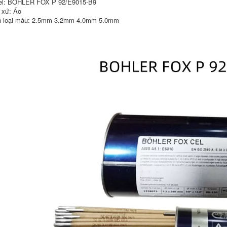
l: BOHLER FOX P 92/E9015-B9
tín 2.5
1,930,000
 xứ: Áo
Hoa Kỳ Lincoln JL-56
 loại màu: 2.5mm 3.2mm 4.0mm 5.0mm
370,000
J501Fe18 Dải thép
mạnh E5024 E7024
Dải thép carbon
Pass 2.5 que han tig
Atlantic Che422 J427
506 607RH 58-1 Dải
hàn E7018 2.5mm
342,000
dây hàn inox
Lincoln JL-116 Sọc
hợp kim thấp
227,000
E11016-G Hộp điện
thép cường độ cao
Tứ Xuyên Atlantic
2,5mm hàn nhôm
J502 Thép Carbon
bằng khò gas
Boler 2.5/3.2/4.0 mm
SPOT giao hàng
miễn phí vận
560,000
chuyển dây hàn
Hoa Kỳ Lincoln JH-
227,000
50N1 JH-50N4
JH50MN ​​Dải hàn
chất chống mài mòn
Dải thép không gỉ
bề mặt cứng 2,5mm
Tứ Xuyên Chs402
que hàn chịu lực
E31016/A402 Dải
hàn bằng thép
không gỉ 2.5 que
600,000
hàn kim tín 2.5
487,000