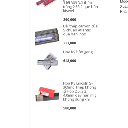
Mode
316L309 Dải thép
Xuất
trắng 2.53.2 que hàn
kiswel
Phân
290,000
Dải thép carbon của
Sichuan Atlantic
que hàn inox
227,000
Hoa Kỳ hàn gang
648,000
Hoa Kỳ Lincoln S-
309mo Thép không
gỉ Hộp 2.5, 3.2,
4.0mm dây hàn mig
không dùng khí
580,000