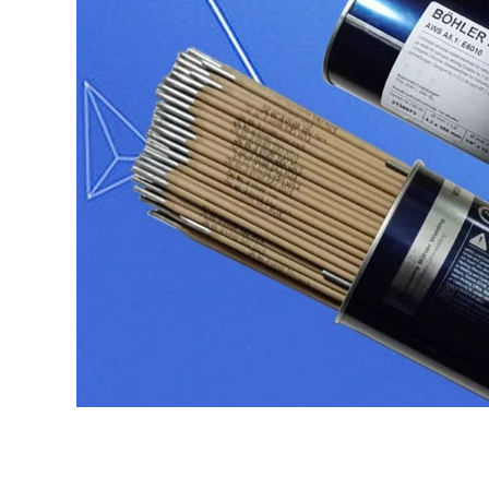
102 2.0 2.5 3.2
MIỄN PHÍ Giao hàng
Thép không gỉ Dải
1.0 1.2 1.2 que hàn
không có điểm vận
inox 304
chuyển miễn phí
que hàn tig
298,000
Cầu thép không gỉ
980,000
cầu vàng A102 A302
Ultra -wear -
A022 A402 A132 Hàn
Resistant Stripe
304 309 316L miễn
D998 D256
phí vận chuyển hàn
D507D968D707 que
nhôm bằng máy
hàn 3.2
hàn que
282,000
338,000
Dải thép không gỉ
Cầu thép không gỉ
Jinwei Barrone
Golden Bridge A 307
A102Jwe308-16 022
A407 A507
302 132 402 Thiết bị
S2209A132 Hàn 304
bảo lãnh phát hành
309 316L miễn phí
3.2 Giao hàng miễn
vận chuyển gia que
phí vận chuyển gia
hàn
que hàn
306,000
334,000
Tianjin Jinqiao A102
Cầu vàng MG70S-6
002 132 022 302 312
Dây hàn bảo vệ khí
042 402 2209 Dải dải
máy hàn zx7 250
bằng thép không gỉ
hàn hồ quang tay
1,100,000
768,000