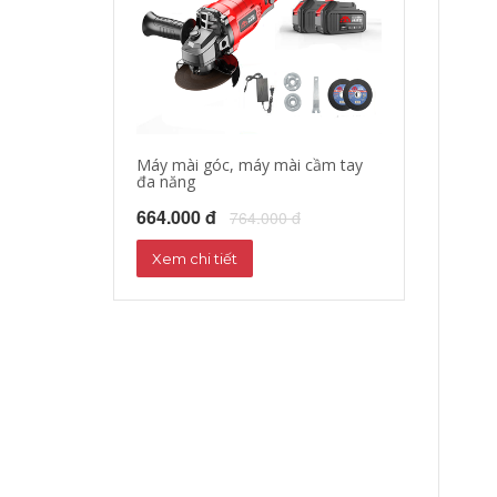
Máy mài góc, máy mài cầm tay
Máy cưa xích c
đa năng
451.000 đ
55
664.000 đ
764.000 đ
Xem chi tiết
Xem chi tiết