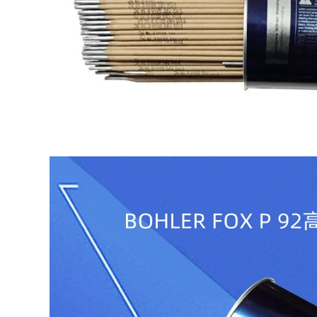
Dải thép không gỉ
Hàn hàn bằng thép
Đại Tây Dương
không gỉ Đại Tây
CHSA102 A022 A302
Dương Salm Skills
A402 E2209 Công cụ
Chm304 308 316L
phần cứng miễn phí
309 321 2209 miễn
vận chuyển miễn
phí vận chuyển que
phí vận chuyển que
hàn thau
hàn điện
2,350,000
310,000
Cầu vàng bằng thép
Cầu thép không gỉ
không gỉ Twita
sọc THA102 A022
TG304TG308 TG309
A302 A307 A402
TG316L
A407 A132 A137
TG310TG347 SPOT
miễn phí vận
que hàn 7018
chuyển que hàn 3.2
306,000
306,000
Cầu Hàn Lõi Thép
Dải thép carbon mô
không gỉ Golden
hình hóa cầu
Bridge JQ308L 304L
Golden Bridge J422
309L 316L310S SPOT