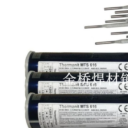
Hộp thép không gỉ
SIMICK SILIP STRIPE
304 Dải A102 E308-
SINH HÀNH Dây hàn
61.0/1.2/1.4/1.6/1.8/2.0/2.5/3.2
45%25%15%10%30%35%40%56%72%P
que hàn đồng thau
pho và Hàn chip
đồng 钎 que hàn 2.5
374,000
211,000
TIG-50 ARC Hàn dây
hàn thép carbon J50
Vonsten Carbide
cầu vàng
Wear -resistant Pile
TG50/Atlantic CHG-
Hàn sọc D707
6/1.6/2.0/2.5/3.2
D998D958D888D628
que hàn kim tín 2.5
D658D708D212D256
cáp hàn
523,000
282,000
Hoa Kỳ
MG600/MG777/WE777/WE6
Thượng Hải Sitai
triệu năng lượng Dải
Cobalt Dây hàn dựa
điện Nhập khẩu Dải
trên Cobalt
hợp kim đặc biệt
Stellite6/12 Casting
máy hàn zx7 250
Casting Rod Strip
Dải hàn dựa trên cơ
576,000
sở D802D812 que
hàn chống mài mòn
Dây hàn cốt lõi bằng
302,000
thép không gỉ Đại
Tây Dương CHT308
309 316L 321 310 1.0
Năng lượng điện
1.2 SPOT MIỄN PHÍ
Thượng Hải PP-