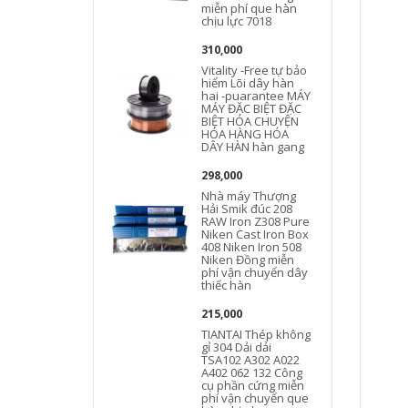
miễn phí que hàn
chịu lực 7018
1
310,000
Vitality -Free tự bảo
hiểm Lõi dây hàn
hai -puarantee MÁY
MÁY ĐẶC BIỆT ĐẶC
BIỆT HÓA CHUYỆN
HÓA HÀNG HÓA
DÂY HÀN hàn gang
5
298,000
Nhà máy Thượng
Hải Smik đúc 208
RAW Iron Z308 Pure
Niken Cast Iron Box
408 Niken Iron 508
Niken Đồng miễn
phí vận chuyển dây
thiếc hàn
215,000
TIANTAI Thép không
gỉ 304 Dải dải
TSA102 A302 A022
A402 062 132 Công
cụ phần cứng miễn
phí vận chuyển que