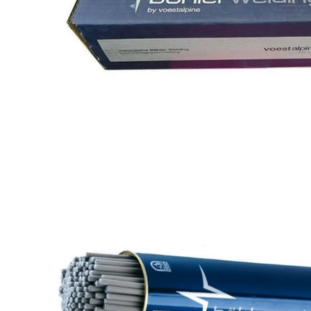
ầm tay
1.000 đ