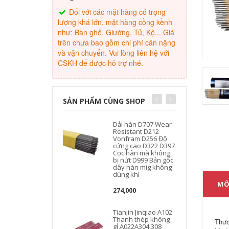
Đối với các mặt hàng có trọng
lượng khá lớn, mặt hàng cồng kềnh
như: Bàn ghế, Giường, Tủ, Kệ... Giá
trên chưa bao gồm chi phí cân nặng
và vận chuyển. Vui lòng liên hệ với
CSKH để được hỗ trợ nhé.
SẢN PHẨM CÙNG SHOP
Dải hàn D707 Wear -
Resistant D212
Vonfram D256 Độ
cứng cao D322 D397
Cọc hàn mà không
bị nứt D999 Bản gốc
dây hàn mig không
dùng khí
MÔ
274,000
Tianjin Jinqiao A102
Thanh thép không
c
Thươ
gỉ A022A304 308