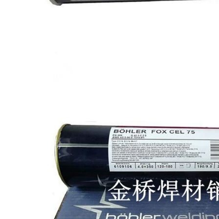
vận chuyển miễn
A132A102A022A302A402A312A507
phí que hàn kim tín
Dải hàn thép không
gỉ không gỉ Vật liệu
2,522,000
hàn que hàn đồng
thau
223,000