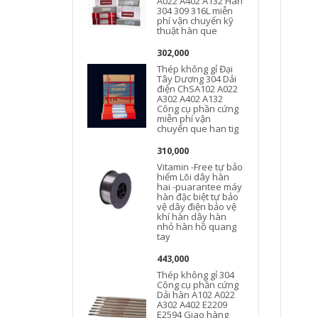
A022 A402 A132 Hàn
A
304 309 316L miễn
phí vận chuyển kỹ
thuật hàn que
302,000
Thép không gỉ Đại
Tây Dương 304 Dải
điện ChSA102 A022
A302 A402 A132
Công cụ phần cứng
miễn phí vận
chuyển que han tig
310,000
Vitamin -Free tự bảo
hiểm Lõi dây hàn
hai -puarantee máy
hàn đặc biệt tự bảo
vệ dây điện bảo vệ
khí hàn dây hàn
nhỏ hàn hồ quang
tay
443,000
Thép không gỉ 304
Công cụ phần cứng
Dải hàn A102 A022
A302 A402 E2209
E2594 Giao hàng