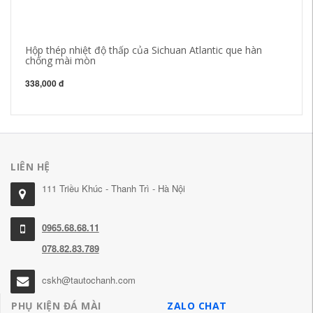
Hộp thép nhiệt độ thấp của Sichuan Atlantic que hàn
Si
chống mài mòn
03
in
338,000 đ
30
LIÊN HỆ
111 Triều Khúc - Thanh Trì - Hà Nội
0965.68.68.11
078.82.83.789
cskh@tautochanh.com
PHỤ KIỆN ĐÁ MÀI
ZALO CHAT