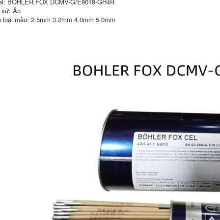
el: BOHLER FOX DCMV-G/E9018-GH4R
tín 2.5
1,930,000
 xứ: Áo
Hoa Kỳ Lincoln JL-56
 loại màu: 2.5mm 3.2mm 4.0mm 5.0mm
370,000
J501Fe18 Dải thép
mạnh E5024 E7024
Dải thép carbon
Pass 2.5 que han tig
Atlantic Che422 J427
506 607RH 58-1 Dải
hàn E7018 2.5mm
342,000
dây hàn inox
Lincoln JL-116 Sọc
hợp kim thấp
227,000
E11016-G Hộp điện
thép cường độ cao
Tứ Xuyên Atlantic
2,5mm hàn nhôm
J502 Thép Carbon
bằng khò gas
Boler 2.5/3.2/4.0 mm
SPOT giao hàng
miễn phí vận
560,000
chuyển dây hàn
Hoa Kỳ Lincoln JH-
227,000
50N1 JH-50N4
JH50MN ​​Dải hàn
chất chống mài mòn
Dải thép không gỉ
bề mặt cứng 2,5mm
Tứ Xuyên Chs402
que hàn chịu lực
E31016/A402 Dải
hàn bằng thép
không gỉ 2.5 que
600,000
hàn kim tín 2.5
487,000