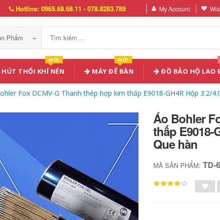
Hotline: 0965.68.68.11 - 078.8283.789
My Account
Wish
Sản Phẩm
MỚI
MỚI
HÚT THỔI KHÍ NÉN
MÁY ĐỂ BÀN
ĐỒ BẢO HỘ LAO
ohler Fox DCMV-G Thanh thép hợp kim thấp E9018-GH4R Hộp 3.2/4.
Áo Bohler F
thấp E9018-
Que hàn
TD-
MÃ SẢN PHẨM: