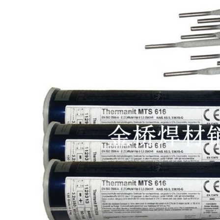
Hộp thép không gỉ
SIMICK SILIP STRIPE
304 Dải A102 E308-
SINH HÀNH Dây hàn
61.0/1.2/1.4/1.6/1.8/2.0/2.5/3.2
45%25%15%10%30%35%40%56%72%P
que hàn đồng thau
pho và Hàn chip
đồng 钎 que hàn 2.5
374,000
211,000
TIG-50 ARC Hàn dây
hàn thép carbon J50
Vonsten Carbide
cầu vàng
Wear -resistant Pile
TG50/Atlantic CHG-
Hàn sọc D707
6/1.6/2.0/2.5/3.2
D998D958D888D628
que hàn kim tín 2.5
D658D708D212D256
cáp hàn
523,000
282,000
Hoa Kỳ
MG600/MG777/WE777/WE6
Thượng Hải Sitai
triệu năng lượng Dải
Cobalt Dây hàn dựa
điện Nhập khẩu Dải
trên Cobalt
hợp kim đặc biệt
Stellite6/12 Casting
máy hàn zx7 250
Casting Rod Strip
Dải hàn dựa trên cơ
576,000
sở D802D812 que
hàn chống mài mòn
Dây hàn cốt lõi bằng
302,000
thép không gỉ Đại
Tây Dương CHT308
309 316L 321 310 1.0
Năng lượng điện
1.2 SPOT MIỄN PHÍ
Thượng Hải PP-