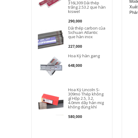
Mod
316L309 Dải thép
Xuất
trắng 2.53.2 que hàn
kiswel
Phân
290,000
Dải thép carbon của
Sichuan Atlantic
que hàn inox
227,000
Hoa Kỳ hàn gang
648,000
Hoa Kỳ Lincoln S-
309mo Thép không
gỉ Hộp 2.5, 3.2,
4.0mm dây hàn mig
không dùng khí
580,000