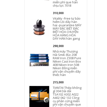
miễn phí que hàn
chịu lực 7018
1
310,000
Vitality -Free tự bảo
hiểm Lõi dây hàn
hai -puarantee MÁY
MÁY ĐẶC BIỆT ĐẶC
BIỆT HÓA CHUYỆN
HÓA HÀNG HÓA
DÂY HÀN hàn gang
5
298,000
Nhà máy Thượng
Hải Smik đúc 208
RAW Iron Z308 Pure
Niken Cast Iron Box
408 Niken Iron 508
Niken Đồng miễn
phí vận chuyển dây
thiếc hàn
215,000
TIANTAI Thép không
gỉ 304 Dải dải
TSA102 A302 A022
A402 062 132 Công
cụ phần cứng miễn
phí vận chuyển que