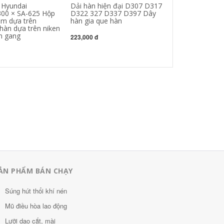
 Hyundai
Dải hàn hiện đại D307 D317
Sức mạnh điện
300 × SA-625 Hộp
D322 327 D337 D397 Dây
PP-R307 STRIP
im dựa trên
hàn gia que hàn
E5515-B2 Hộp 
hàn dựa trên niken
1CM Chip 3.2
àn gang
nhôm bằng khò
223,000 đ
278,000 đ
ẢN PHẨM BÁN CHẠY
Súng hút thổi khí nén
Mũ điều hòa lao động
Lưỡi dao cắt, mài