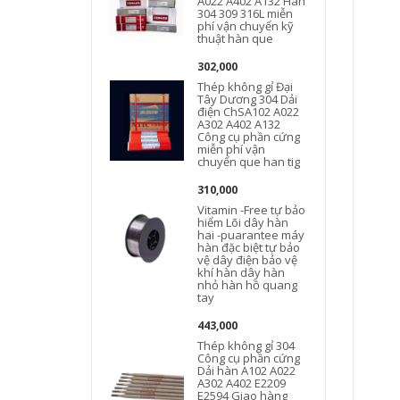
A022 A402 A132 Hàn
A
304 309 316L miễn
phí vận chuyển kỹ
thuật hàn que
302,000
Thép không gỉ Đại
Tây Dương 304 Dải
điện ChSA102 A022
A302 A402 A132
Công cụ phần cứng
miễn phí vận
chuyển que han tig
310,000
Vitamin -Free tự bảo
hiểm Lõi dây hàn
hai -puarantee máy
hàn đặc biệt tự bảo
vệ dây điện bảo vệ
khí hàn dây hàn
nhỏ hàn hồ quang
tay
443,000
Thép không gỉ 304
Công cụ phần cứng
Dải hàn A102 A022
A302 A402 E2209
E2594 Giao hàng