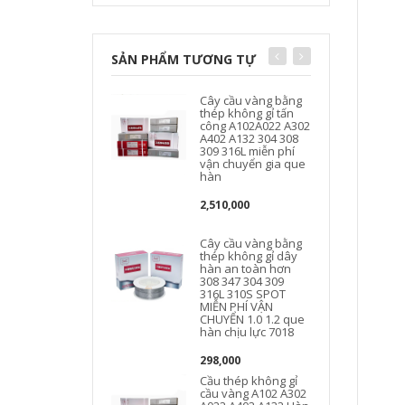
SẢN PHẨM TƯƠNG TỰ
Cây cầu vàng bằng
thép không gỉ tấn
công A102A022 A302
A402 A132 304 308
309 316L miễn phí
vận chuyển gia que
hàn
2,510,000
Cây cầu vàng bằng
thép không gỉ dây
hàn an toàn hơn
308 347 304 309
316L 310S SPOT
MIỄN PHÍ VẬN
CHUYỂN 1.0 1.2 que
hàn chịu lực 7018
298,000
Cầu thép không gỉ
cầu vàng A102 A302