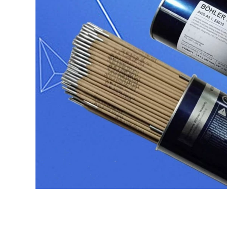
102 2.0 2.5 3.2
MIỄN PHÍ Giao hàng
Thép không gỉ Dải
1.0 1.2 1.2 que hàn
không có điểm vận
inox 304
chuyển miễn phí
que hàn tig
298,000
Cầu thép không gỉ
980,000
cầu vàng A102 A302
Ultra -wear -
A022 A402 A132 Hàn
Resistant Stripe
304 309 316L miễn
D998 D256
phí vận chuyển hàn
D507D968D707 que
nhôm bằng máy
hàn 3.2
hàn que
282,000
338,000
Dải thép không gỉ
Cầu thép không gỉ
Jinwei Barrone
Golden Bridge A 307
A102Jwe308-16 022
A407 A507
302 132 402 Thiết bị
S2209A132 Hàn 304
bảo lãnh phát hành
309 316L miễn phí
3.2 Giao hàng miễn
vận chuyển gia que
phí vận chuyển gia
hàn
que hàn
306,000
334,000
Tianjin Jinqiao A102
Cầu vàng MG70S-6
002 132 022 302 312
Dây hàn bảo vệ khí
042 402 2209 Dải dải
máy hàn zx7 250
bằng thép không gỉ
hàn hồ quang tay
1,100,000
768,000