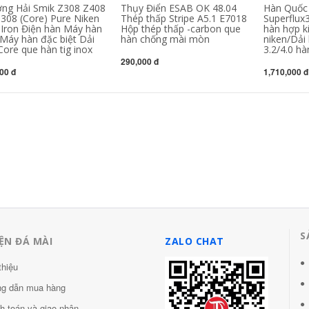
ng Hải Smik Z308 Z408
Thụy Điển ESAB OK 48.04
Hàn Quốc
 308 (Core) Pure Niken
Thép thấp Stripe A5.1 E7018
Superflux
 Iron Điện hàn Máy hàn
Hộp thép thấp -carbon que
hàn hợp k
 Máy hàn đặc biệt Dải
hàn chống mài mòn
niken/Dải 
Core que hàn tig inox
3.2/4.0 h
290,000 đ
00 đ
1,710,000 đ
ầm tay
1.000 đ
S
ỆN ĐÁ MÀI
ZALO CHAT
thiệu
g dẫn mua hàng
h toán và giao nhận