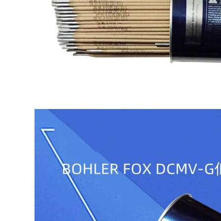
Dải thép không gỉ
Hàn hàn bằng thép
Đại Tây Dương
không gỉ Đại Tây
CHSA102 A022 A302
Dương Salm Skills
A402 E2209 Công cụ
Chm304 308 316L
phần cứng miễn phí
309 321 2209 miễn
vận chuyển miễn
phí vận chuyển que
phí vận chuyển que
hàn thau
hàn điện
2,350,000
310,000
Cầu vàng bằng thép
Cầu thép không gỉ
không gỉ Twita
sọc THA102 A022
TG304TG308 TG309
A302 A307 A402
TG316L
A407 A132 A137
TG310TG347 SPOT
miễn phí vận
que hàn 7018
chuyển que hàn 3.2
306,000
306,000
Cầu Hàn Lõi Thép
Dải thép carbon mô
không gỉ Golden
hình hóa cầu
Bridge JQ308L 304L
Golden Bridge J422
309L 316L310S SPOT