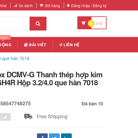
list
So sánh
Giỏ hàng
Đăng nhập / Đăng ký
0
0
Đ
HOT
 ĐỘNG
BÀI VIẾT
LIÊN HỆ
0 que hàn 7018
ox DCMV-G Thanh thép hợp kim
GH4R Hộp 3.2/4.0 que hàn 7018
658547748275
Đã bán 10
Free Shipping