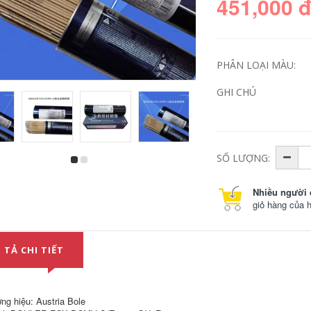
451,000 
PHÂN LOẠI MÀU:
GHI CHÚ
SỐ LƯỢNG:
Hoa Kỳ Lincoln
Lincoln JS-309mol
Excalibur 10018-D2
Thép không gỉ phấn
Mr Low Alloy Dải
đấu E309MOL-16
Nhiều người 
E10018-D2 H4R que
Hộp điện 2.5 3.2
giỏ hàng của 
hàn inox 2.5 mm
4.0mm hàn nhôm
bằng máy hàn que
370,000
604,000
 TẢ CHI TIẾT
Lincoln Nicromo
59/23 Hộp enicrmo-
US Lincoln JL-105NM
13 Niken dựa trên
BAR Hợp kim thấp
niken-13 que hàn
E7016-G Hộp điện
hì
thép có độ bền cao
ng hiệu: Austria Bole
2,5mm que hàn kim