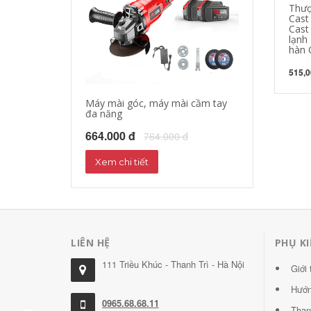
Thượ
Cast
Cast
lạnh
hàn 
515,0
Máy mài góc, máy mài cầm tay
Máy cưa xích c
đa năng
451.000 đ
55
664.000 đ
764.000 đ
Xem chi tiết
Xem chi tiết
LIÊN HỆ
PHỤ KI
111 Triều Khúc - Thanh Trì - Hà Nội
Giới 
Hướn
0965.68.68.11
Than