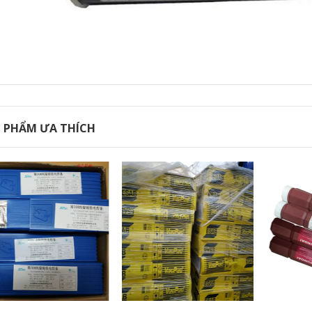
vận chuyển miễn
A132A102A022A302A402A312A507
phí que hàn kim tín
Dải hàn thép không
gỉ không gỉ Vật liệu
2,522,000
hàn que hàn đồng
thau
223,000
 PHẨM ƯA THÍCH