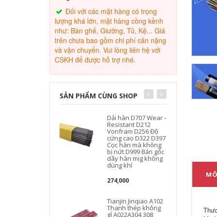
Đối với các mặt hàng có trọng
lượng khá lớn, mặt hàng cồng kềnh
như: Bàn ghế, Giường, Tủ, Kệ... Giá
trên chưa bao gồm chi phí cân nặng
và vận chuyển. Vui lòng liên hệ với
CSKH để được hỗ trợ nhé.
SẢN PHẨM CÙNG SHOP
Dải hàn D707 Wear -
Resistant D212
Vonfram D256 Độ
cứng cao D322 D397
Cọc hàn mà không
bị nứt D999 Bản gốc
dây hàn mig không
dùng khí
MÔ
274,000
Tianjin Jinqiao A102
Thanh thép không
c
Thươ
gỉ A022A304 308