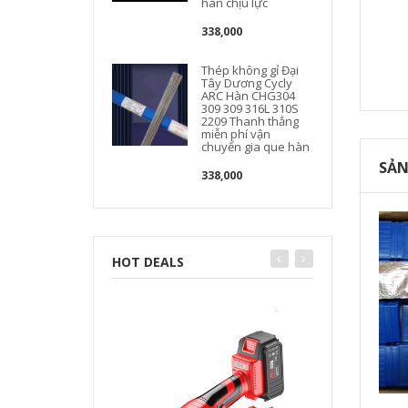
hàn chịu lực
338,000
Thép không gỉ Đại
Tây Dương Cycly
ARC Hàn CHG304
309 309 316L 310S
2209 Thanh thẳng
miễn phí vận
chuyển gia que hàn
SẢN
338,000
HOT DEALS