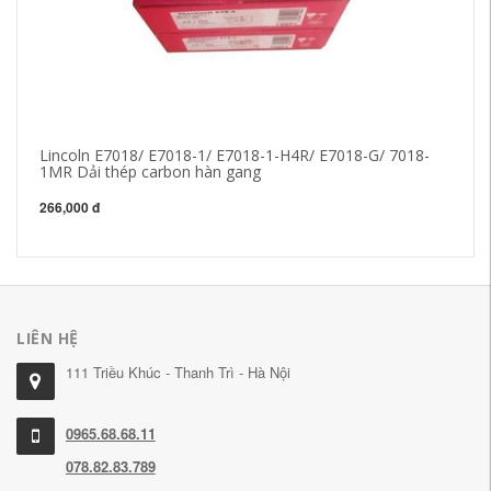
Lincoln E7018/ E7018-1/ E7018-1-H4R/ E7018-G/ 7018-
Tứ
1MR Dải thép carbon hàn gang
hà
266,000 đ
34
LIÊN HỆ
111 Triều Khúc - Thanh Trì - Hà Nội
0965.68.68.11
078.82.83.789