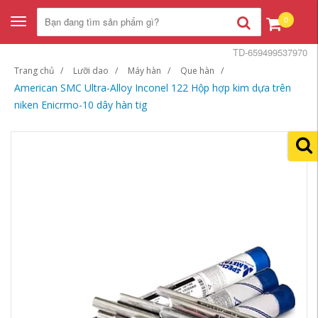
0
Toggle
navigation
TD-659499537970
Trang chủ
Lưỡi dao
Máy hàn
Que hàn
American SMC Ultra-Alloy Inconel 122 Hộp hợp kim dựa trên
niken Enicrmo-10 dây hàn tig