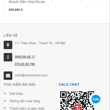
khoan điện máy khoan
2,
920,000 đ
LIÊN HỆ
111 Triều Khúc - Thanh Trì - Hà Nội
0965.68.68.11
078.82.83.789
cskh@tautochanh.com
PHỤ KIỆN ĐÁ MÀI
ZALO CHAT
Giới thiệu
Hướng dẫn mua hàng
Thanh toán và giao nhận