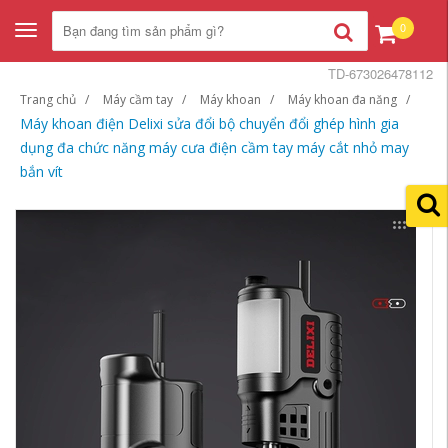
0
Toggle
navigation
TD-673026478112
Trang chủ
Máy cầm tay
Máy khoan
Máy khoan đa năng
Máy khoan điện Delixi sửa đổi bộ chuyển đổi ghép hình gia
dụng đa chức năng máy cưa điện cầm tay máy cắt nhỏ may
bắn vít