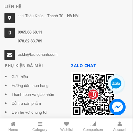
LIÊN HỆ
111 Triều Khúc - Thanh Trì - Hà Nội
0965.68.68.11
078.82.83.789
cskh@tautochanh.com
PHỤ KIỆN ĐÁ MÀI
ZALO CHAT
Giới thiệu
Hướng dẫn mua hàng
Thanh toán và giao nhận
Đổi trả sản phẩm
Liên hệ với chúng tôi
Home
Category
Wishlist
Comparison
Account