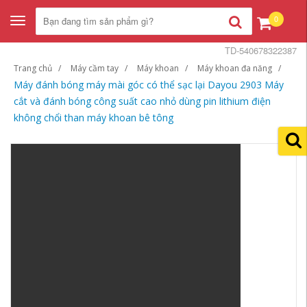
0
Toggle
navigation
TD-540678322387
Trang chủ
Máy cầm tay
Máy khoan
Máy khoan đa năng
Máy đánh bóng máy mài góc có thể sạc lại Dayou 2903 Máy
cắt và đánh bóng công suất cao nhỏ dùng pin lithium điện
không chổi than máy khoan bê tông