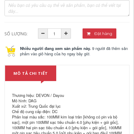
SỐ LƯỢNG:
Đặt hàng
Nhiều người đang xem sản phẩm này.
9 người đã thêm sản
phẩm vào giỏ hàng của họ ngay bây giờ.
MÔ TẢ CHI TIẾT
Thương hiệu: DEVON / Dayou
Mô hình: DAG
Xuất xứ: Trung Quốc đại lục
Chế độ cung cấp điện: DC
Phân loại màu sắc: 100MM kim loại trần [không có pin và bộ
sạc], một pin 100MM sạc tiêu chuẩn 4.0 [phụ kiện + gói gốc],
100MM hai pin sạc tiêu chuẩn 4.0 [phụ kiện + gói gốc], 100MM
một pin sạc tiêu chuẩn 5.0 [gửi phụ kiện + gói ban đầu] 100MM