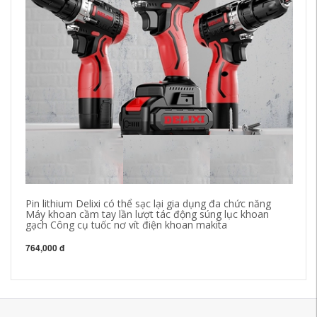
Pin lithium Delixi có thể sạc lại gia dụng đa chức năng
kh
Máy khoan cầm tay lần lượt tác động súng lục khoan
ca
gạch Công cụ tuốc nơ vít điện khoan makita
Má
má
764,000 đ
1,