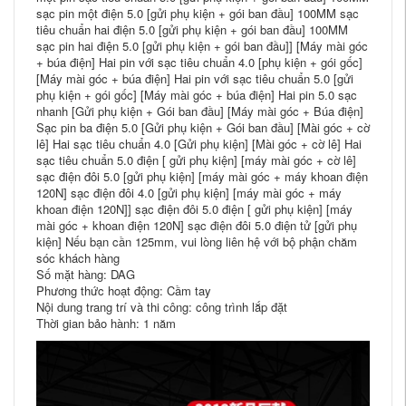
sạc pin một điện 5.0 [gửi phụ kiện + gói ban đầu] 100MM sạc
tiêu chuẩn hai điện 5.0 [gửi phụ kiện + gói ban đầu] 100MM
sạc pin hai điện 5.0 [gửi phụ kiện + gói ban đầu]] [Máy ​​mài góc
+ búa điện] Hai pin với sạc tiêu chuẩn 4.0 [phụ kiện + gói gốc]
[Máy ​​mài góc + búa điện] Hai pin với sạc tiêu chuẩn 5.0 [gửi
phụ kiện + gói gốc] [Máy ​​mài góc + búa điện] Hai pin 5.0 sạc
nhanh [Gửi phụ kiện + Gói ban đầu] [Máy ​​mài góc + Búa điện]
Sạc pin ba điện 5.0 [Gửi phụ kiện + Gói ban đầu] [Mài góc + cờ
lê] Hai sạc tiêu chuẩn 4.0 [Gửi phụ kiện] [Mài góc + cờ lê] Hai
sạc tiêu chuẩn 5.0 điện [ gửi phụ kiện] [máy mài góc + cờ lê]
sạc điện đôi 5.0 [gửi phụ kiện] [máy mài góc + máy khoan điện
120N] sạc điện đôi 4.0 [gửi phụ kiện] [máy mài góc + máy
khoan điện 120N]] sạc điện đôi 5.0 điện [ gửi phụ kiện] [máy
mài góc + khoan điện 120N] sạc điện đôi 5.0 điện tử [gửi phụ
kiện] Nếu bạn cần 125mm, vui lòng liên hệ với bộ phận chăm
sóc khách hàng
Số mặt hàng: DAG
Phương thức hoạt động: Cầm tay
Nội dung trang trí và thi công: công trình lắp đặt
Thời gian bảo hành: 1 năm