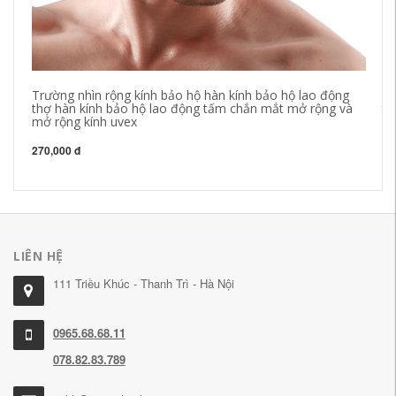
Trường nhìn rộng kính bảo hộ hàn kính bảo hộ lao động
Gă
thợ hàn kính bảo hộ lao động tấm chắn mắt mở rộng và
tr
mở rộng kính uvex
na
cô
270,000 đ
19
LIÊN HỆ
111 Triều Khúc - Thanh Trì - Hà Nội
0965.68.68.11
078.82.83.789