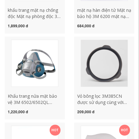
khẩu trang mặt nạ chống
mặt nạ hàn điện tử Mặt nạ
độc Mặt nạ phòng độc 3M
bảo hộ 3M 6200 mặt nạ
7502-6003 Bộ mặt nạ bảo
nửa mặt chống khí và bụi
1,899,000 đ
684,000 đ
vệ bụi công nghiệp hơi axit
mặt nạ thân chính phun
hơi hữu cơ mặt nạ phong
sơn thuốc trừ sâu hóa học
doc khẩu trang chống độc
trang trí mặt nạ 3m 6800
3m
mặt nạ phòng hóa
Khẩu trang nửa mặt bảo
Vỏ bông lọc 3M385CN
vệ 3M 6502/6502QL
được sử dụng cùng với
silicon body loại thoải mái
bông lọc 3N11 và phụ kiện
1,220,000 đ
209,000 đ
dùng với bông lọc hoặc
khẩu trang chống bụi 3200
hộp lọc độc mặt nạ phòng
để cố định bông lọc. mặt
độc mặt nạ 3m 6800
nạ hàn xì
HOT
HOT