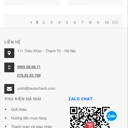
hơi hữu cơ mũ hàn điện tử
amoniac Methyl Amoniac
mặt nạ chống độc 3m
mặt nạ phòng độc 3m
6200 mặt nạ chống khói
1
2
3
4
5
6
7
8
9
10
LIÊN HỆ
111 Triều Khúc - Thanh Trì - Hà Nội
0965.68.68.11
078.82.83.789
cskh@tautochanh.com
PHỤ KIỆN ĐÁ MÀI
ZALO CHAT
Giới thiệu
Hướng dẫn mua hàng
Thanh toán và giao nhận