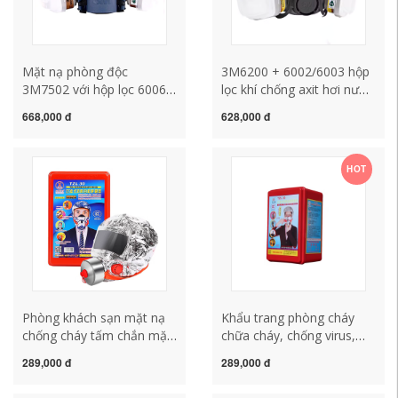
Mặt nạ phòng độc
3M6200 + 6002/6003 hộp
3M7502 với hộp lọc 6006
lọc khí chống axit hơi nước
chống amoniac
sulfur dioxide hydrogen
668,000 đ
628,000 đ
formaldehyde sulfur
sulfide clo mặt nạ phòng
dioxide khí clo
độc mặt nạ phòng độc
methylamine
mv5 mặt nạ phòng độc
HOT
formaldehyde mặt nạ mặt
3m 6200
nạ lọc khí mặt nạ phòng
độc 3m 6800
Phòng khách sạn mặt nạ
Khẩu trang phòng cháy
chống cháy tấm chắn mặt
chữa cháy, chống virus,
thoát hiểm hộ gia đình
chống khói, khẩu trang
289,000 đ
289,000 đ
chống cháy chống khói
chống cháy, khẩu trang 3c,
chống vi-rút Mặt nạ phòng
lối thoát hiểm, home