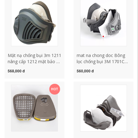
nạ phong độc hóa chất
khẩu trang mặt nạ hàn sắt
mặt nạ 3m
Mặt nạ chống bụi 3m 1211
mat na chong doc Bông
nâng cấp 1212 mặt bảo vệ
lọc chống bụi 3M 1701CN,
được đánh bóng mặt nạ
bông lọc chống bụi, dùng
568,000 đ
560,000 đ
chống bụi bụi công nghiệp
kèm socket 1700, phụ kiện
nón hàn điện tử
thay thế mặt nạ phòng
đọc mũ hàn
HOT