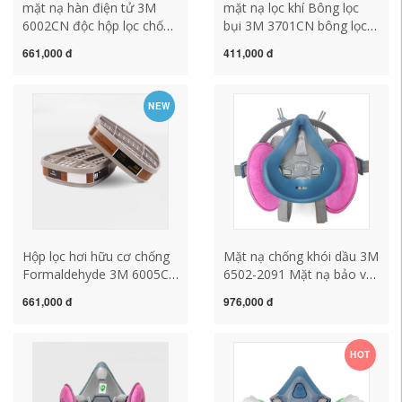
mặt nạ hàn điện tử 3M
mặt nạ lọc khí Bông lọc
6002CN độc hộp lọc chống
bụi 3M 3701CN bông lọc
độc axit mùi/clo/hydro
hạt dùng kèm 3200 phụ
661,000 đ
411,000 đ
clorua/lưu huỳnh dioxide
kiện thay thế khẩu trang
6200 bể lọc mặt nạ chống
10 miếng mặt nạ phòng
độc mặt nạ phòng độc 3m
độc 3m mat na chong doc
NEW
chính hãng
Hộp lọc hơi hữu cơ chống
Mặt nạ chống khói dầu 3M
Formaldehyde 3M 6005CN
6502-2091 Mặt nạ bảo vệ
Hộp mực Carbon 6200 có
hô hấp bụi hàn bụi sợi
661,000 đ
976,000 đ
thể sử dụng hộp đựng mặt
thủy tinh mặt nạ phòng
nạ phun thuốc trừ sâu mặt
độc liên xô
nạ phòng độc hóa chất
HOT