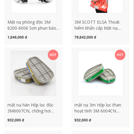
Mặt nạ phòng độc 3M
3M SCOTT ELSA Thoát
6200-6006 Sơn phun bảo
hiểm khẩn cấp Mặt nạ
vệ đa chức năng
phòng độc áp suất dương
1,646,000 đ
79,642,000 đ
Formaldehyde Khí công
Mặt nạ bảo vệ hô hấp di
nghiệp Mặt nạ khí bụi mặt
động Xi lanh Mặt nạ
nạ hàn điện tử cao cấp
nguyên mặt mặt nạ lọc
HOT
HOT
mặt nạ phòng độc 3m
độc mo hàn điện tử
6800
mặt nạ hàn Hộp lọc độc
mặt nạ 3m Hộp lọc than
3M6007CN, chống hơi
hoạt tính 3M 6004CN
thủy ngân, hơi hữu cơ, hộp
chống virus, chống
932,000 đ
932,000 đ
lọc khí axit, dùng kèm khẩu
amoniac, chống metan và
trang nón hàn điện tử mặt
amoniac 6200 phụ kiện lọc