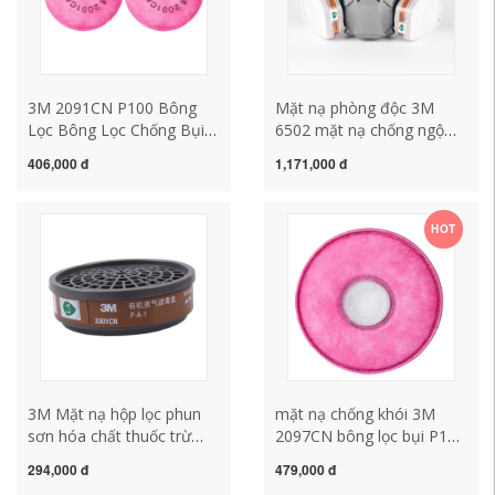
3M 2091CN P100 Bông
Mặt nạ phòng độc 3M
Lọc Bông Lọc Chống Bụi
6502 mặt nạ chống ngộ
Bông Giấy Lọc Chống Khói
độc hóa chất khí độc Vỏ
406,000 đ
1,171,000 đ
Sử Dụng Với Mặt nạ Nửa
bảo vệ đặc biệt cho thuốc
Phần Tử Lọc mặt nạ 3m
trừ sâu và sơn xịt
6200 mặt nạ hàn đội đầu
formaldehyde mặt nạ lọc
HOT
không khí mặt nạ lọc độc
3M Mặt nạ hộp lọc phun
mặt nạ chống khói 3M
sơn hóa chất thuốc trừ
2097CN bông lọc bụi P100
sâu 3301CN hộp lọc độc
lọc than hoạt tính hơi hữu
294,000 đ
479,000 đ
than hoạt tính bể lọc 3200
cơ mùi hàn sợi thủy tinh