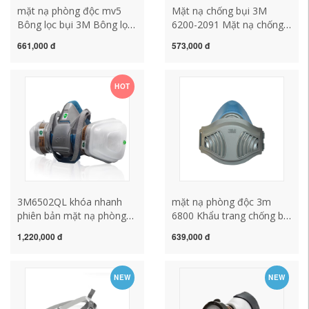
mặt nạ phòng độc mv5
Mặt nạ chống bụi 3M
Bông lọc bụi 3M Bông lọc
6200-2091 Mặt nạ chống
hạt 5N11CN kèm phụ kiện
khói dầu P100 hàn mặt nạ
661,000 đ
573,000 đ
mặt nạ phòng độc
mỏ than mài bụi công
6200/6502/7502 mặt nạ
nghiệp mặt nạ phong độc
hàn mặt nạ hàn xì
hóa chất khẩu trang mặt
HOT
nạ chống độc
3M6502QL khóa nhanh
mặt nạ phòng độc 3m
phiên bản mặt nạ phòng
6800 Khẩu trang chống bụi
độc bộ chống hóa chất
3M silicone HF-52 mềm
1,220,000 đ
639,000 đ
phun khí formaldehyde
mại, thoáng khí, chống bụi
thuốc trừ sâu công nghiệp
PM2.5, chống bụi công
mặt nạ chống bụi mặt nạ
nghiệp, chuyên dùng cho
NEW
NEW
3m 6200 mat na han
nghiền mỏ than nón hàn
điện tử mat na chong doc