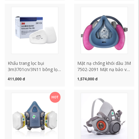
phụ kiện mặt nạ 3m 6800
mặt nạ chống độc mặt nạ
mặt nạ 3m
chống độc
Khẩu trang lọc bụi
Mặt nạ chống khói dầu 3M
3m3701cn/3N11 bông lọc
7502-2091 Mặt nạ bảo vệ
bụi diệt virus và khử mùi
hô hấp bụi hàn bụi sợi
411,000 đ
1,574,000 đ
bông 5N11 kèm khẩu
thủy tinh mặt nạ hàn mặt
trang 3200 mặt nạ phòng
nạ 3m 6200
độc liên xô khẩu trang
HOT
chống độc 3m