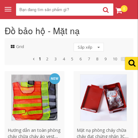
0
Toggle
navigation
Đồ bảo hộ - Mặt nạ
Grid
Sắp xếp
1
2
3
4
5
6
7
8
9
10
NEW
Hướng dẫn an toàn phòng
Mặt nạ phòng cháy chữa
cháy chữa cháy áo vest
cháy đạt chứng nhận 3C