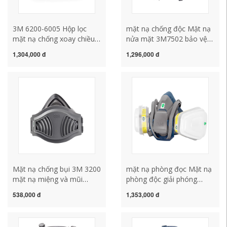
3M 6200-6005 Hộp lọc
mặt nạ chống độc Mặt nạ
mặt nạ chống xoay chiều
nửa mặt 3M7502 bảo vệ
khẩu trang phòng độc
chống thoải mái 7501 Mặt
1,304,000 đ
1,296,000 đ
khẩu trang phòng độc 3m
nạ nửa mặt silicon 7501
Mặt nạ đơn dùng với bông
lọc hoặc hộp lọc độc mặt
nạ hàn mặt nạ phòng độc
quân đội
Mặt nạ chống bụi 3M 3200
mặt nạ phòng đọc Mặt nạ
mặt nạ miệng và mũi
phòng độc giải phóng
thoáng khí chống bụi công
nhanh 3M 6502QL-6002
538,000 đ
1,353,000 đ
nghiệp bụi mài mặt nạ bụi
bảo vệ khỏi hydro clorua,
mỏ than mặt nạ lọc độc
clo dioxide, khí axit sulfuric
mặt nạ phòng độc quân
mặt nạ phòng độc liên xô