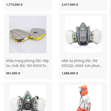
vệ đa chức năng
năng phun sơn
1,774,000 đ
2,417,000 đ
Formaldehyde Khí công
formaldehyde khí công
nghiệp Mặt nạ khí bụi mặt
nghiệp bụi mặt nạ phòng
nạ hàn sắt mặt nạ phòng
độc mặt nạ phòng độc
độc hóa chất
mv5 mặt nạ hàn điện tử
khẩu trang phòng độc Hộp
Mặt nạ phòng độc 3M
lọc chất độc 3M 6003CN
6502QL-6006 Sơn phun
ngăn mùi hơi hữu cơ và khí
bảo vệ đa chức năng
661,000 đ
1,886,000 đ
axit/điôxit clo/oxit lưu
Formaldehyde Khí công
huỳnh mặt nạ phòng độc
nghiệp Mặt nạ khí bụi mặt
hóa chất mặt nạ 3m 6200
nạ hàn mặt nạ hàn sắt