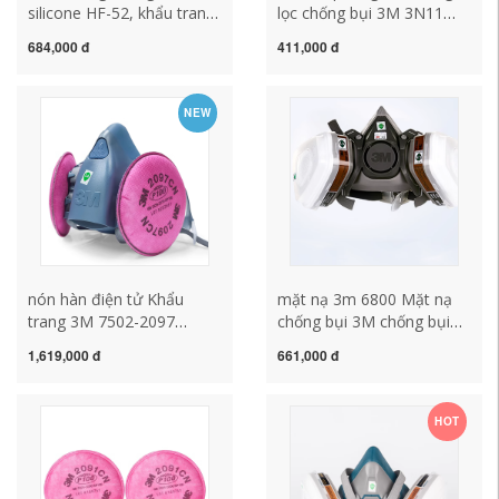
silicone HF-52, khẩu trang
lọc chống bụi 3M 3N11
chống bụi hóa chất, chống
chống bụi công nghiệp
684,000 đ
411,000 đ
mùi sơn, phun sơn chống
kèm mặt nạ phòng độc
bụi công nghiệp mũ hàn
phun sơn 3200 3301 3001
điện tử mặt nạ phòng độc
hộp lọc độc mặt nạ hàn
NEW
3m 6800
điện tử mặt nạ phong độc
hóa chất
nón hàn điện tử Khẩu
mặt nạ 3m 6800 Mặt nạ
trang 3M 7502-2097
chống bụi 3M chống bụi
chống dầu, chống bụi mài
formaldehyde/khí hóa
1,619,000 đ
661,000 đ
công nghiệp, khói hàn,
học/khí bụi mặt nạ bảo vệ
khẩu trang than hoạt tính
đặc biệt cho phun sơn mat
khí hữu cơ mặt nạ hàn sắt
na phong doc khẩu trang
HOT
mặt nạ hàn xì
phòng độc