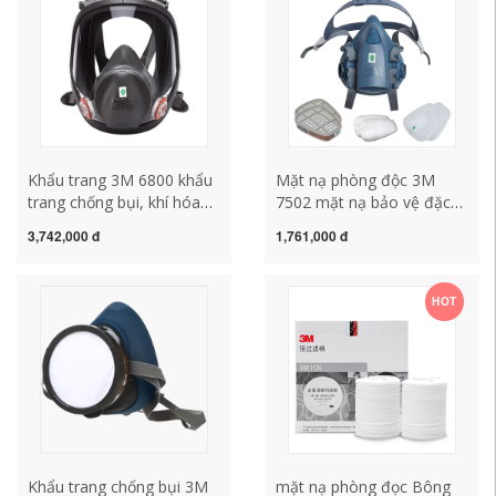
đội
nón hàn điện tử
Khẩu trang 3M 6800 khẩu
Mặt nạ phòng độc 3M
trang chống bụi, khí hóa
7502 mặt nạ bảo vệ đặc
học, sơn phun bụi công
biệt dùng để trang trí phun
3,742,000 đ
1,761,000 đ
nghiệp, khẩu trang kín
sơn khí hóa học mặt nạ
mặt, vỏ bảo vệ mo hàn
bụi formaldehyde công
điện tử mặt nạ lọc không
nghiệp mặt nạ lọc độc mat
HOT
khí
na phong doc
Khẩu trang chống bụi 3M
mặt nạ phòng đọc Bông