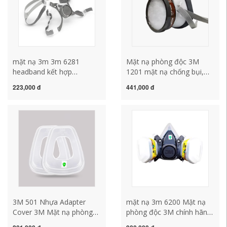
mặt nạ 3m 3m 6281
Mặt nạ phòng độc 3M
headband kết hợp
1201 mặt nạ chống bụi,
6889/6893 van thở mảnh
khí hóa học khí hóa học
223,000 đ
441,000 đ
6100 6200 mặt nạ chống
phun bụi công nghiệp sơn
bụi mặt nạ phụ kiện mo
thuốc trừ sâu đặc biệt mặt
hàn điện tử mo hàn điện
nạ khí độc mặt nạ mv5
tử
3M 501 Nhựa Adapter
mặt nạ 3m 6200 Mặt nạ
Cover 3M Mặt nạ phòng
phòng độc 3M chính hãng
độc phụ kiện bông lọc vỏ
phun sơn 6200 toàn mặt