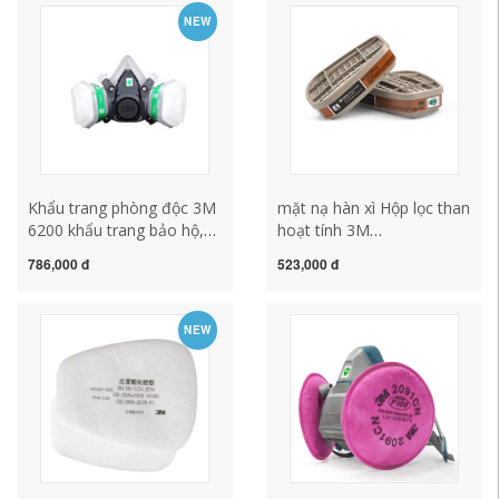
độc được chứng nhận 3C
hotel, khách sạn mặt nạ tự
NEW
tiêu chuẩn quốc gia mặt
cứu hộ mat na chong doc
nạ phun thuốc trừ sâu
Khẩu trang phòng độc 3M
mặt nạ hàn xì Hộp lọc than
6200 khẩu trang bảo hộ,
hoạt tính 3M
khí hóa học, sơn phun bụi
6001CN/6002/6003/6004/6005
786,000 đ
523,000 đ
công nghiệp, khẩu trang
hộp lọc mặt nạ phòng độc
kín mặt, che bụi mặt nạ
mo hàn điện tử mặt nạ lọc
phòng độc mặt nạ phòng
không khí
NEW
hóa