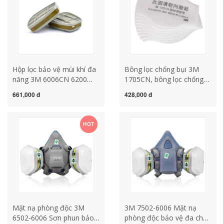
Hộp lọc bảo vệ mùi khí đa
Bông lọc chống bụi 3M
năng 3M 6006CN 6200
1705CN, bông lọc chống
bình lọc mặt nạ phòng độc
bụi, dùng kèm socket
661,000 đ
428,000 đ
khẩu trang phòng độc 3m
1700, phụ kiện thay thế
mặt nạ hàn
mặt nạ phòng độc hóa
chất mat na chong doc
HOT
Mặt nạ phòng độc 3M
3M 7502-6006 Mặt nạ
6502-6006 Sơn phun bảo
phòng độc bảo vệ đa chức