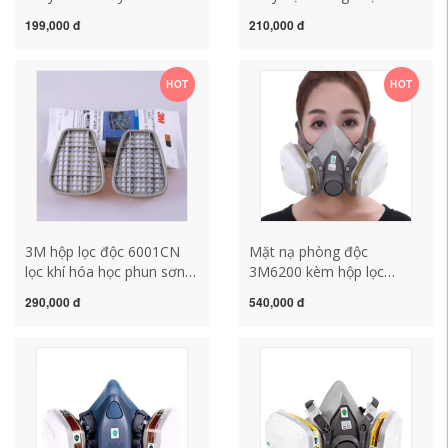
phản quang áo vest sơ tán
chống virus, chống khói và
199,000 đ
210,000 đ
áo vest mat na chong doc
chữa cháy cho gia đình,
khách sạn, lối thoát hiểm,
mặt nạ tự cứu hộ mặt nạ
HOT
HOT
khí độc
3M hộp lọc độc 6001CN
Mặt nạ phòng độc
lọc khí hóa học phun sơn
3M6200 kèm hộp lọc
6200 mặt nạ phòng độc
6006, sơn chống phun,
290,000 đ
540,000 đ
mặt nạ bảo vệ phụ kiện
formaldehyde, amoniac,
mặt nạ phun thuốc trừ sâu
clo, sulfur dioxide, đa chức
mat na chong doc
năng mặt nạ phòng độc
hóa chất mặt nạ phòng
độc 3m 6800