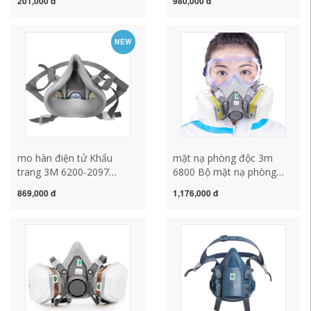
201,000 đ
980,000 đ
cao su mặt nạ lọc không
chống bụi khí hóa học mặt
khí mat na han
nạ chống bụi công nghiệp
mặt nạ phòng độc mo hàn
NEW
điện tử
mo hàn điện tử Khẩu
mặt nạ phòng độc 3m
trang 3M 6200-2097
6800 Bộ mặt nạ phòng
chống dầu, chống bụi mài
độc 3M 6200-6002 mặt nạ
869,000 đ
1,176,000 đ
công nghiệp, khói hàn,
bảo vệ khí hydro clorua clo
khẩu trang than hoạt tính
dioxide axit sulfuric khẩu
khí hữu cơ mặt nạ lọc độc
trang chống độc 3m mặt
khẩu trang mặt nạ chống
nạ hàn xì
độc