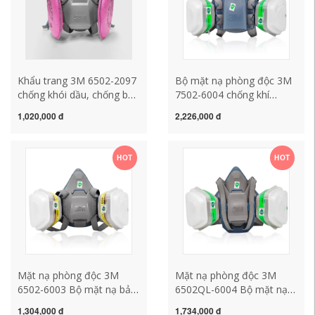
Khẩu trang 3M 6502-2097
Bộ mặt nạ phòng độc 3M
chống khói dầu, chống bụi
7502-6004 chống khí
mài công nghiệp, khói hàn,
amoniac hóa học metan
1,020,000 đ
2,226,000 đ
khẩu trang than hoạt tính
công nghiệp chống bụi
khí hữu cơ mũ hàn điện tử
mặt nạ khí độc mặt nạ lọc
độc
HOT
HOT
Mặt nạ phòng độc 3M
Mặt nạ phòng độc 3M
6502-6003 Bộ mặt nạ bảo
6502QL-6004 Bộ mặt nạ
vệ bụi công nghiệp hơi axit
chống bụi công nghiệp Khí
1,304,000 đ
1,734,000 đ