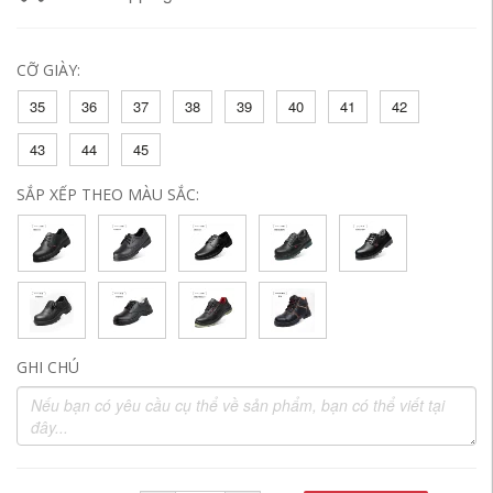
CỠ GIÀY:
35
36
37
38
39
40
41
42
43
44
45
SẮP XẾP THEO MÀU SẮC:
GHI CHÚ