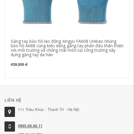
Găng tay bảo hộ lao động Xingyu FA608 Unibao nhúng
Gă
bảo hộ A688 cùng kiểu dáng găng tay phấn đấu thân thiện
mò
với môi trường và chống mài mòn tại công trường xây
nử
dựng găng tay da hàn
gă
439,000 đ
37
LIÊN HỆ
111 Triều Khúc - Thanh Trì - Hà Nội
0965.68.68.11