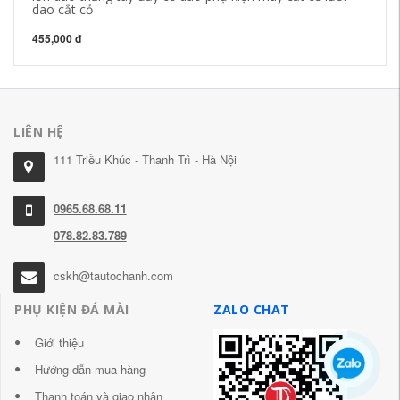
dao cắt cỏ
má
455,000 đ
28
LIÊN HỆ
111 Triều Khúc - Thanh Trì - Hà Nội
0965.68.68.11
078.82.83.789
cskh@tautochanh.com
PHỤ KIỆN ĐÁ MÀI
ZALO CHAT
Giới thiệu
Hướng dẫn mua hàng
Thanh toán và giao nhận