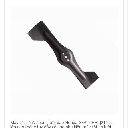
Máy cắt cỏ Weibang lưỡi dao Honda GXV160/HRJ216 tai
Má
lớn dao thẳng tay đẩy cỏ dao phụ kiện máy cắt cỏ lưỡi
cỏ