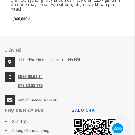
đa năng máy khoan vặn vít dùng điện máy khoan pin
GB
hitachi
2,
1,040,000 đ
LIÊN HỆ
111 Triều Khúc - Thanh Trì - Hà Nội
0965.68.68.11
078.82.83.789
cskh@tautochanh.com
PHỤ KIỆN ĐÁ MÀI
ZALO CHAT
Giới thiệu
Hướng dẫn mua hàng