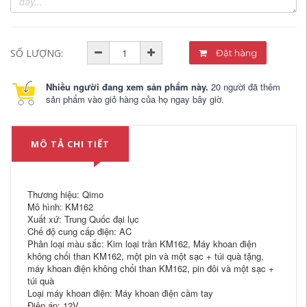
SỐ LƯỢNG:
Đặt hàng
Nhiều người đang xem sản phẩm này.
20 người đã thêm
sản phẩm vào giỏ hàng của họ ngay bây giờ.
MÔ TẢ CHI TIẾT
Thương hiệu: Qimo
Mô hình: KM162
Xuất xứ: Trung Quốc đại lục
Chế độ cung cấp điện: AC
Phân loại màu sắc: Kim loại trần KM162, Máy khoan điện
không chổi than KM162, một pin và một sạc + túi quà tặng,
máy khoan điện không chổi than KM162, pin đôi và một sạc +
túi quà
Loại máy khoan điện: Máy khoan điện cầm tay
Điện áp: 12V