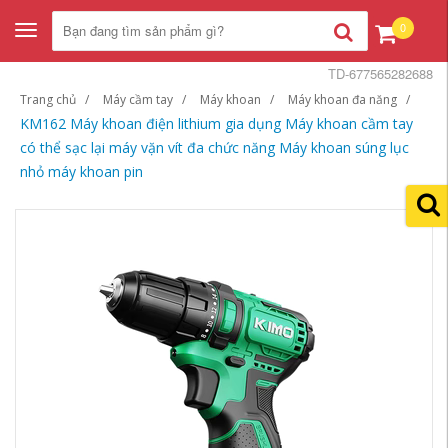
0
Toggle
navigation
TD-677565282688
Trang chủ
Máy cầm tay
Máy khoan
Máy khoan đa năng
KM162 Máy khoan điện lithium gia dụng Máy khoan cầm tay
có thể sạc lại máy vặn vít đa chức năng Máy khoan súng lục
nhỏ máy khoan pin