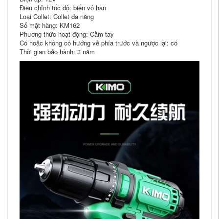
Điều chỉnh tốc độ: biến vô hạn
Loại Collet: Collet đa năng
Số mặt hàng: KM162
Phương thức hoạt động: Cầm tay
Có hoặc không có hướng về phía trước và ngược lại: có
Thời gian bảo hành: 3 năm