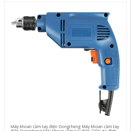
Máy khoan cầm tay điện Dongcheng Máy khoan cầm tay
Bo
điện Dongcheng Máy khoan cầm tay điện 220V gia đình
độ