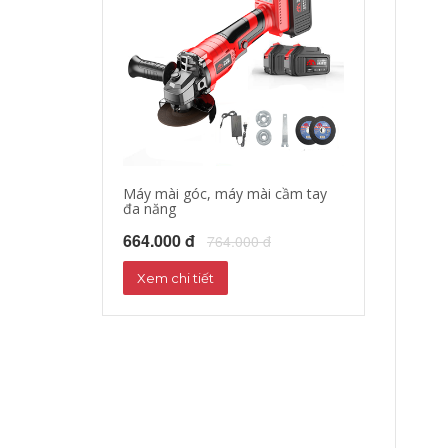
Máy mài góc, máy mài cầm tay
Máy cưa xích c
đa năng
451.000 đ
55
664.000 đ
764.000 đ
Xem chi tiết
Xem chi tiết