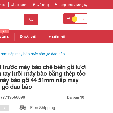
list
So sánh
Giỏ hàng
Đăng nhập / Đăng ký
0
0
Đ
HOT
 ĐỘNG
BÀI VIẾT
LIÊN HỆ
4 51mm nắp máy bào máy bào gỗ dao bào
 trước máy bào chế biến gỗ lưỡi
tay lưỡi máy bào bằng thép tốc
 máy bào gỗ 44 51mm nắp máy
 gỗ dao bào
677719568090
Đã bán 10
Free Shipping