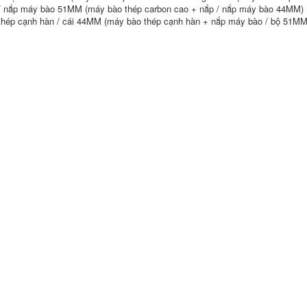
/ nắp máy bào 51MM (máy bào thép carbon cao + nắp / nắp máy bào 44MM) (
thép cạnh hàn / cái 44MM (máy bào thép cạnh hàn + nắp máy bào / bộ 51MM
Dải thép không gỉ
Hàn hàn bằng thép
Đại Tây Dương
không gỉ Đại Tây
CHSA102 A022 A302
Dương Salm Skills
A402 E2209 Công cụ
Chm304 308 316L
phần cứng miễn phí
309 321 2209 miễn
vận chuyển miễn
phí vận chuyển que
phí vận chuyển que
hàn thau
hàn điện
2,350,000
310,000
Cầu vàng bằng thép
Cầu thép không gỉ
không gỉ Twita
sọc THA102 A022
TG304TG308 TG309
A302 A307 A402
TG316L
A407 A132 A137
TG310TG347 SPOT
miễn phí vận
que hàn 7018
chuyển que hàn 3.2
306,000
306,000
Cầu Hàn Lõi Thép