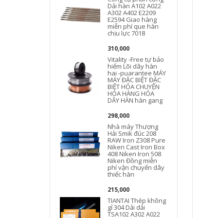
Dải hàn A102 A022
A302 A402 E2209
E2594 Giao hàng
miễn phí que hàn
chịu lực 7018
1
310,000
Vitality -Free tự bảo
hiểm Lõi dây hàn
hai -puarantee MÁY
MÁY ĐẶC BIỆT ĐẶC
BIỆT HÓA CHUYỆN
HÓA HÀNG HÓA
DÂY HÀN hàn gang
5
298,000
Nhà máy Thượng
Hải Smik đúc 208
RAW Iron Z308 Pure
Niken Cast Iron Box
408 Niken Iron 508
Niken Đồng miễn
phí vận chuyển dây
thiếc hàn
215,000
TIANTAI Thép không
gỉ 304 Dải dải
TSA102 A302 A022