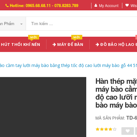
Hotline: 0965.68.68.11 - 078.8283.789
My Account
Wish
Sản Phẩm
MỚI
MỚI
HÚT THỔI KHÍ NÉN
MÁY ĐỂ BÀN
ĐỒ BẢO HỘ LAO
bào cầm tay lưỡi máy bào bằng thép tốc độ cao lưỡi máy bào gỗ 4
Hàn thép mặt
máy bào cầm 
độ cao lưỡi
bào máy bào
TD-
MÃ SẢN PHẨM: