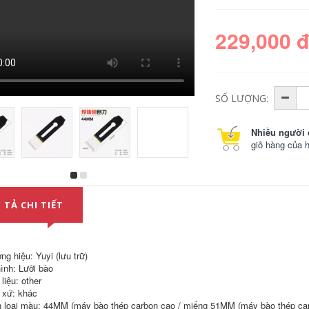
229,000 
SỐ LƯỢNG:
Nhiều người 
giỏ hàng của 
 TẢ CHI TIẾT
ng hiệu: Yuyi (lưu trữ)
ình: Lưỡi bào
liệu: other
 xứ: khác
 loại màu: 44MM (máy bào thép carbon cao / miếng 51MM (máy bào thép ca