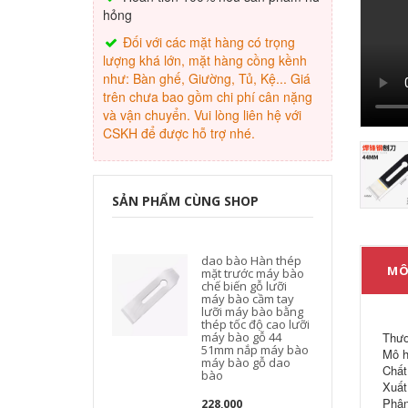
hỏng
Đối với các mặt hàng có trọng
lượng khá lớn, mặt hàng cồng kềnh
như: Bàn ghế, Giường, Tủ, Kệ... Giá
trên chưa bao gồm chi phí cân nặng
và vận chuyển. Vui lòng liên hệ với
CSKH để được hỗ trợ nhé.
SẢN PHẨM CÙNG SHOP
dao bào Hàn thép
MÔ
mặt trước máy bào
chế biến gỗ lưỡi
máy bào cầm tay
lưỡi máy bào bằng
thép tốc độ cao lưỡi
máy bào gỗ 44
Thươ
51mm nắp máy bào
Mô h
máy bào gỗ dao
Chất 
bào
Xuất
Phân
228,000