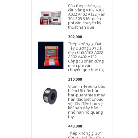
Cầu thép không gỉ
cầu vàng A102 A302
A022 A402 A132 Hàn
A
304 309 316L miễn
phí vận chuyển kỹ
thuật hàn que
302,000
Thép không gỉ Đại
Tây Dương 304 Dải
điện ChSA102 A022
A302 A402 A132
Công cụ phần cứng
miễn phí vận
chuyển que han tig
310,000
Vitamin -Free tự bảo
hiểm Lõi dây hàn
hai -puarantee máy
hàn đặc biệt tự bảo
vệ dây điện bảo vệ
khí hàn dây hàn
nhỏ hàn hồ quang
tay
443,000
Thép không gỉ 304
Công cụ phần cứng