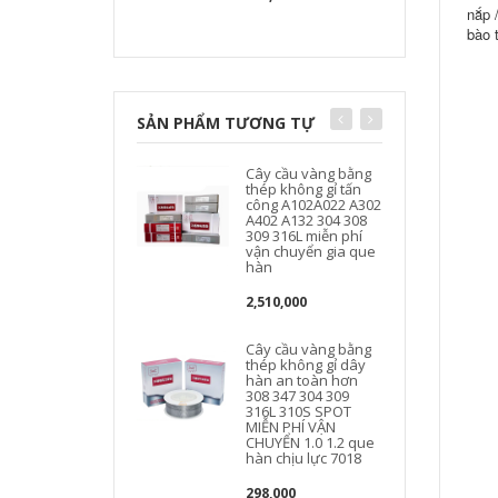
nắp 
bào 
SẢN PHẨM TƯƠNG TỰ
Cây cầu vàng bằng
thép không gỉ tấn
công A102A022 A302
A402 A132 304 308
309 316L miễn phí
vận chuyển gia que
hàn
2,510,000
Cây cầu vàng bằng
thép không gỉ dây
hàn an toàn hơn
308 347 304 309
316L 310S SPOT
MIỄN PHÍ VẬN
CHUYỂN 1.0 1.2 que
hàn chịu lực 7018
298,000