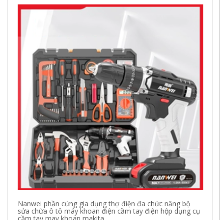
Nanwei phần cứng gia dụng thợ điện đa chức năng bộ
Bú
sửa chữa ô tô máy khoan điện cầm tay điện hộp dụng cụ
Má
cầm tay may khoan makita
ng