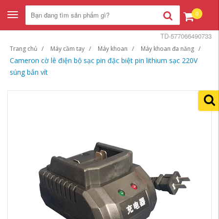
0
Toggle
navigation
TD-577066490733
Trang chủ
Máy cầm tay
Máy khoan
Máy khoan đa năng
Cameron cờ lê điện bộ sạc pin đặc biệt pin lithium sạc 220V
súng bắn vít