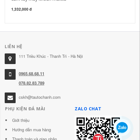
1,332,000 đ
85
LIÊN HỆ
111 Triều Khúc - Thanh Trì - Hà Nội
0965.68.68.11
078.82.83.789
cskh@tautochanh.com
PHỤ KIỆN ĐÁ MÀI
ZALO CHAT
Giới thiệu
Hướng dẫn mua hàng
Thanh toán và giao nhận