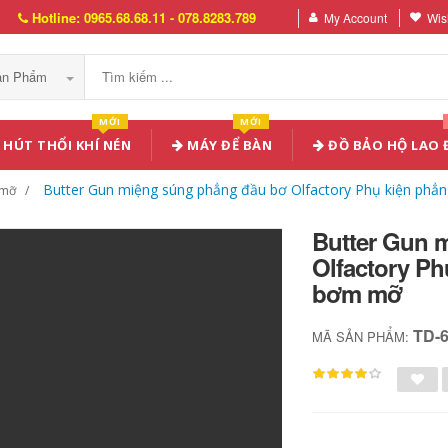
Hotline: 0965.68.68.11 - 078.8283.789
My Account
Wish
Sản Phẩm
MỚI
MỚI
HÚT THỔI KHÍ NÉN
MÁY ĐỂ BÀN
ĐỒ BẢO HỘ LAO
Butter Gun miệng súng phẳng đầu bơ Olfactory Phụ kiện ph
 mỡ
Butter Gun 
Olfactory P
bơm mỡ
TD-
MÃ SẢN PHẨM: