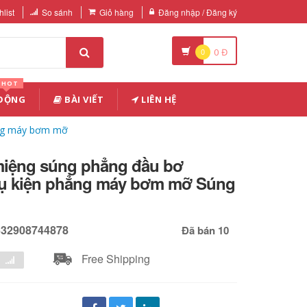
list
So sánh
Giỏ hàng
Đăng nhập / Đăng ký
0
0
Đ
HOT
 ĐỘNG
BÀI VIẾT
LIÊN HỆ
ẳng máy bơm mỡ
miệng súng phẳng đầu bơ
hụ kiện phẳng máy bơm mỡ Súng
632908744878
Đã bán 10
Free Shipping