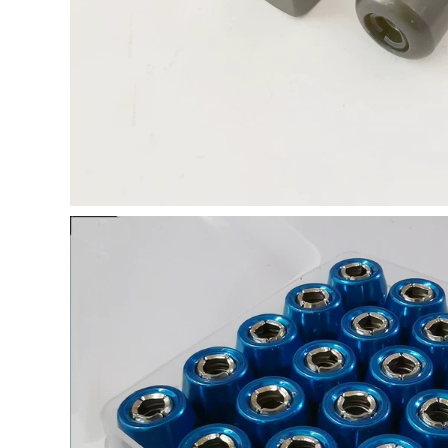
ầm tay
1.000 đ