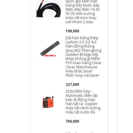
quốc gia Điện hàn
bằng dây buộc dây
điện dây điện 16 25
35 35 mét vuông
máy cắt inox may
cat nhom 2 dau
199,000
Dải hàn bằng thép
carbon 2.5 3.2 4.0
Hàn đồng thông
qua J422 Shengtong
Golden Bridge Mã
thép không gỉ MIỄN
PHÍ Giao hàng Clear
Clear Warehouse
máy khắc laser
fiber may cat laser
227,000
220v380V kép -
Automatic điện áp
kép di động máy
hàn tất cả -copper
máy cắt rãnh tường
máy cắt nước đá
760,000