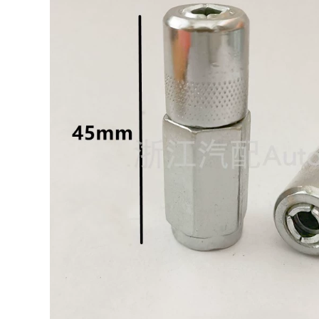
khoan nước Delixi
xuất máy cắt bằng
cầm tay để bàn máy
thép không gỉ 275
khoan công suất
Máy cưa nước bằng
cao máy điều hòa
kim loại cao khí nén
không khí máy đục
máy cắt máy bế
lỗ máy trộn bê tông
decal
may cat nhom máy
ắt thủy lực
1,770,000
may cat pin Cắt
1,766,000
hướng dẫn đường
máy cắt sắt makita
ống 275 Sắt bằng
elixi sạc pin lithium
thép không gỉ Saw
pin đa chức năng
Saw Cắt máy cưa
quay vòng pistol
máy cưa ống -
khoan công cụ tuốc
Không có cắt decal
nơ vít điện máy cắt
may cat pin
bê tông cầm tay
máy cắt gỗ công
1,770,000
nghiệp
896,000
cưa gỗ cầm tay
Boundary
Aluminum 455 Máy
Delixi Handicon
cắt nhôm Đồng hồ
Khoan Đa chức
sơ cấu hình nhôm
năng 220V Khoan
Cắt cao -Precision
Súng nhỏ Khoan
xiên Cuttingless
Vuốc khoan điện
Spines Saw
máy cắt rãnh tường
Aluminum
máy cắt gạch nước
Automatic
Automatic may cat