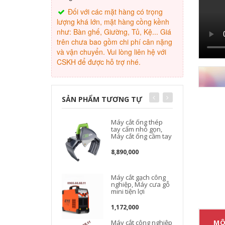
Đối với các mặt hàng có trọng
lượng khá lớn, mặt hàng cồng kềnh
như: Bàn ghế, Giường, Tủ, Kệ... Giá
trên chưa bao gồm chi phí cân nặng
và vận chuyển. Vui lòng liên hệ với
CSKH để được hỗ trợ nhé.
SẢN PHẨM TƯƠNG TỰ
Máy cắt ống thép
tay cẩm nhỏ gọn,
Máy cắt ống cầm tay
8,890,000
Máy cắt gạch công
nghiệp, Máy cưa gỗ
mini tiện lợi
1,172,000
Máy cắt công nghiệp
MÔ
D