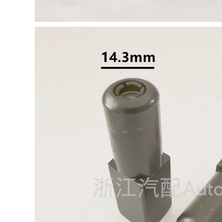
plasma máy mài pin
852,000
1,770,000