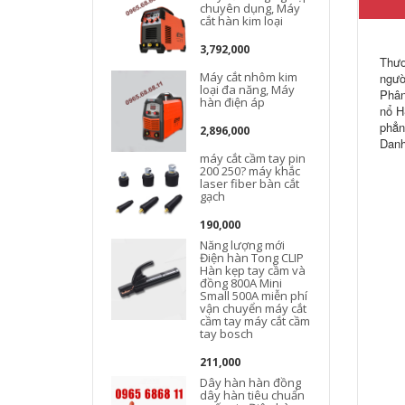
chuyên dụng, Máy
cắt hàn kim loại
3,792,000
Thươ
Máy cắt nhôm kim
ngườ
loại đa năng, Máy
Phân
hàn điện áp
D
nổ H
phẳn
2,896,000
Danh
máy cắt cầm tay pin
200 250? máy khắc
laser fiber bàn cắt
gạch
190,000
Năng lượng mới
Điện hàn Tong CLIP
Hàn kẹp tay cầm và
đồng 800A Mini
Small 500A miễn phí
vận chuyển máy cắt
cầm tay máy cắt cầm
tay bosch
211,000
Dây hàn hàn đồng
dây hàn tiêu chuẩn