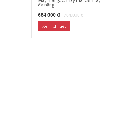
Máy mài góc, máy mài cầm tay
Máy cưa xích c
đa năng
451.000 đ
55
664.000 đ
764.000 đ
Xem chi tiết
Xem chi tiết