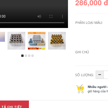
286,000 
PHÂN LOẠI MÀU:
GHI CHÚ
may cat makita Máy
máy mài mini Máy
cắt plasma XNL LGK-
bay tường máy bay
40/80 Bơm không
bền được nâng cấp
khí tích hợp điện
mới Máy xẻ điện
nhỏ Hàn điện Công
điện Không có bụi,
SỐ LƯỢNG:
nghiệp Lớp 220 V
không có góc chết
may cat makita máy
góc máy phẳng máy
xén giấy
mài makita may cat
ton
Nhiều người 
13,880,000
giỏ hàng của 
19,490,000
Cải cách đa chức
năng của gia đình
may cat sat Máy cắt
 TẢ CHI TIẾT
elixi Saw 7 -inch 9 -
hoàn toàn tự động