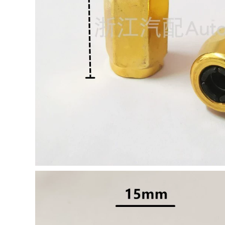
kim loại nhỏ của gia
Cắt ống 425CNC cho
đình nhỏ Hộ gia
ăn tự động hoàn
đình máy mài cầm
toàn máy cưa gỗ
tay makita máy cắt
mini máy cắt gạch
điện
nước
2,422,000
4,990,000
máy cắt plasma cnc
may cat nhom 2 dau
Máy bơm áp suất
Con dao đẩy mới
không khí Delixi
track push mảng đá
220V Dầu công
mới đặc biệt tấm lớn
nghiệp nhỏ Im lặng
gạch đẩy con dao
theo
trượt bằng dao cắt
Propeocergrates
máy cắt máy cắt cà
Hộ gia đình máy
vạt sản xuất máy cắt
nén khí di động may
gạch
cat goc máy mài
cầm tay mini
4,525,000
may cat go cam tay
2,972,000
Máy cắt bằng tay
Máy cắt thép Delixi
bằng thép không gỉ
355 máy cắt gỗ gia
Máy cắt máy sản
đình nhỏ đa chức
xuất máy cắt bằng
năng Máy cắt kim
kim loại bằng kim
loại công suất cao
loại. máy mài mini
bàn cắt gạch máy
cưa gỗ cầm tay mini
cưa pin cầm tay
2,670,000
3,480,000
máy cắt nhôm
máy cắt tay Máy
makita Nhà sản