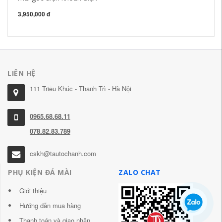
3,950,000 đ
89
LIÊN HỆ
111 Triều Khúc - Thanh Trì - Hà Nội
0965.68.68.11
078.82.83.789
cskh@tautochanh.com
PHỤ KIỆN ĐÁ MÀI
ZALO CHAT
Giới thiệu
Hướng dẫn mua hàng
Thanh toán và giao nhận