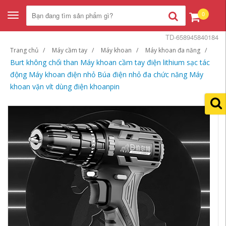
0
Toggle
navigation
TD-658945840184
Trang chủ
Máy cầm tay
Máy khoan
Máy khoan đa năng
Burt không chổi than Máy khoan cầm tay điện lithium sạc tác
động Máy khoan điện nhỏ Búa điện nhỏ đa chức năng Máy
khoan vặn vít dùng điện khoanpin