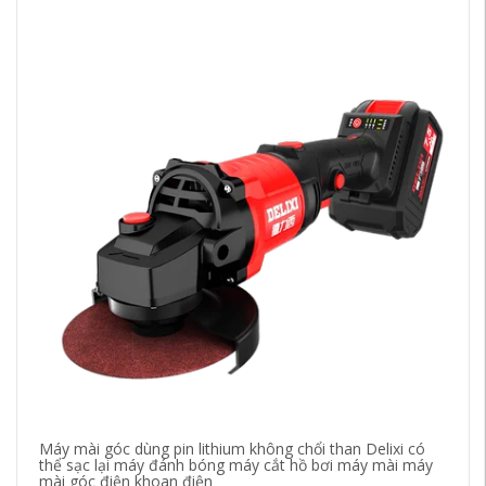
Máy mài góc dùng pin lithium không chổi than Delixi có
Má
thể sạc lại máy đánh bóng máy cắt hồ bơi máy mài máy
lụ
mài góc điện khoan điện
kh