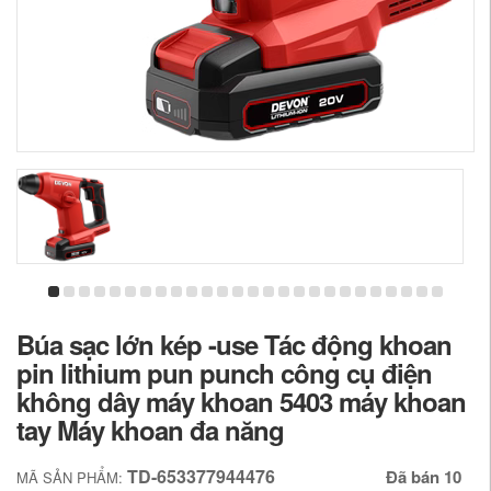
Búa sạc lớn kép -use Tác động khoan
pin lithium pun punch công cụ điện
không dây máy khoan 5403 máy khoan
tay Máy khoan đa năng
TD-653377944476
Đã bán 10
MÃ SẢN PHẨM: