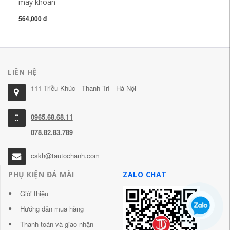
may khoan
1,
564,000 đ
LIÊN HỆ
111 Triều Khúc - Thanh Trì - Hà Nội
0965.68.68.11
078.82.83.789
cskh@tautochanh.com
PHỤ KIỆN ĐÁ MÀI
ZALO CHAT
Giới thiệu
Hướng dẫn mua hàng
Thanh toán và giao nhận