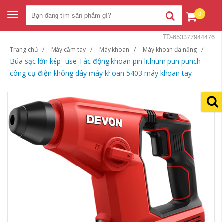
0
Toggle
navigation
TD-653377944476
Trang chủ
Máy cầm tay
Máy khoan
Máy khoan đa năng
Búa sạc lớn kép -use Tác động khoan pin lithium pun punch
công cụ điện không dây máy khoan 5403 máy khoan tay