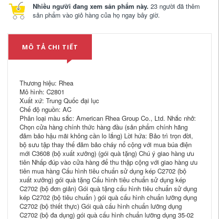
Nhiều người đang xem sản phẩm này.
23 người đã thêm
sản phẩm vào giỏ hàng của họ ngay bây giờ.
MÔ TẢ CHI TIẾT
Thương hiệu: Rhea
Mô hình: C2801
Xuất xứ: Trung Quốc đại lục
Chế độ nguồn: AC
Phân loại màu sắc: American Rhea Group Co., Ltd. Nhắc nhở:
Chọn cửa hàng chính thức hàng đầu (sản phẩm chính hãng
đảm bảo hậu mãi không cần lo lắng) Lời hứa: Bảo trì trọn đời,
bộ sưu tập thay thế đảm bảo cháy nổ cộng với mua búa điện
mới C3608 (bộ xuất xưởng) (gói quà tặng) Chú ý giao hàng ưu
tiên Nhấp đúp vào cửa hàng để thu thập cộng với giao hàng ưu
tiên mua hàng Cấu hình tiêu chuẩn sử dụng kép C2702 (bộ
xuất xưởng) gói quà tặng Cấu hình tiêu chuẩn sử dụng kép
C2702 (bộ đơn giản) Gói quà tặng cấu hình tiêu chuẩn sử dụng
kép C2702 (bộ tiêu chuẩn ) gói quà cấu hình chuẩn lưỡng dụng
C2702 (bộ thiết thực) Gói quà cấu hình chuẩn lưỡng dụng
C2702 (bộ đa dụng) gói quà cấu hình chuẩn lưỡng dụng 35-02