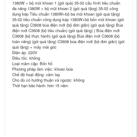
1380W + bộ mũi khoan 1 (gói quà) 35-02 cấu hình tiêu chuẩn
đa năng 1380W + bộ mũi khoan 2 (gói quà tặng) 35-02 công
dụng kép Tiêu chuẩn 1380W+bộ ba mũi khoan (gói quà tặng)
35-02 tiêu chuẩn công dụng kép 1380W+bộ bốn mũi khoan (gói
quà tặng) C3608 búa điện mới (bộ đơn giản) (gói quà tặng) Búa
điện mới C3608 (bộ tiêu chuẩn) (gói quà tặng) ) Búa điện mới
C3608 (bộ thực hành) (gói quà tặng) Búa điện mới C3608 (bộ
toàn năng) (gói quà tặng) C3608 búa điện mới (bộ đơn giản) (gói
quà tặng) + máy mài góc
Điện áp: 220V
Điều tốc: không
Loại mâm cặp: Bốn hố
Phương pháp làm việc: khoan búa
Chế độ hoạt động: cầm tay
Cho dù có hướng thuận và ngược: không
Thời hạn bảo hành: hơn 15 năm