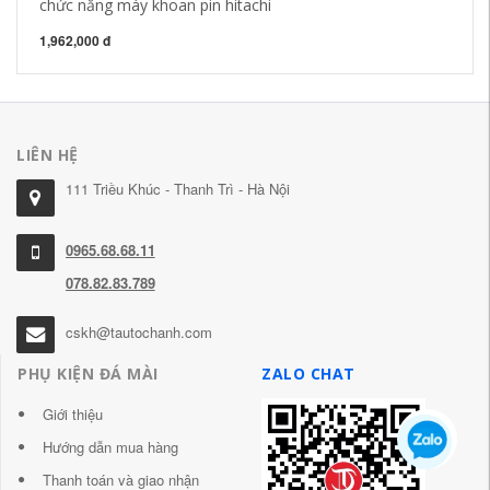
chức năng máy khoan pin hitachi
19
1,962,000 đ
LIÊN HỆ
111 Triều Khúc - Thanh Trì - Hà Nội
0965.68.68.11
078.82.83.789
cskh@tautochanh.com
PHỤ KIỆN ĐÁ MÀI
ZALO CHAT
Giới thiệu
Hướng dẫn mua hàng
Thanh toán và giao nhận