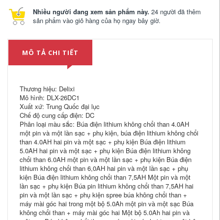
Nhiều người đang xem sản phẩm này.
24 người đã thêm
sản phẩm vào giỏ hàng của họ ngay bây giờ.
MÔ TẢ CHI TIẾT
Thương hiệu: Delixi
Mô hình: DLX-26DC1
Xuất xứ: Trung Quốc đại lục
Chế độ cung cấp điện: DC
Phân loại màu sắc: Búa điện lithium không chổi than 4.0AH
một pin và một lần sạc + phụ kiện, búa điện lithium không chổi
than 4.0AH hai pin và một sạc + phụ kiện Búa điện lithium
5.0AH hai pin và một sạc + phụ kiện Búa điện lithium không
chổi than 6.0AH một pin và một lần sạc + phụ kiện Búa điện
lithium không chổi than 6,0AH hai pin và một lần sạc + phụ
kiện Búa điện lithium không chổi than 7,5AH Một pin và một
lần sạc + phụ kiện Búa pin lithium không chổi than 7,5AH hai
pin và một lần sạc + phụ kiện spree búa không chổi than +
máy mài góc hai trong một bộ 5.0Ah một pin và một sạc Búa
không chổi than + máy mài góc hai Một bộ 5.0Ah hai pin và