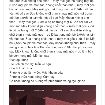
một sạc Búa không chổi than + máy mài góc hai trong một bộ
6.0Ah một pin và một sạc Không chổi than búa + máy mài góc
bộ hai trong một Máy mài góc hai trong một bộ 7,5Ah một pin
và một bộ sạc Búa không chổi than + máy mài góc hai trong
một bộ 7,5Ah hai pin và một bộ sạc Máy khoan không chổi
than + máy mài góc + cờ lê bộ ba trong một 6.0Ah hai pin và
một sạc Máy khoan điện không chổi than + máy mài góc + cờ
lê bộ ba trong một 7.5Ah hai pin và một sạc Búa điện không
chổi than + máy mài góc + cờ lê ba trong một bộ 6.0Ah hai pin
và một sạc Búa không chổi than + máy mài góc + cờ lê ba Một
bộ 7,5Ah hai pin và một sạc Máy khoan không chổi than + máy
mài góc + cờ lê + búa Bộ bốn trong một 6.0Ah hai pin và một
sạc Máy khoan không chổi than + máy mài góc + cờ lê + búa
bộ bốn trong một Một lần sạc
Điện áp: khác
Điều chỉnh tốc độ: biến vô hạn
Chuck Loại: Khác
Phương pháp làm việc: Máy khoan búa
Phương thức hoạt động: Cầm tay
Có hoặc không có hướng về phía trước và ngược lại: có