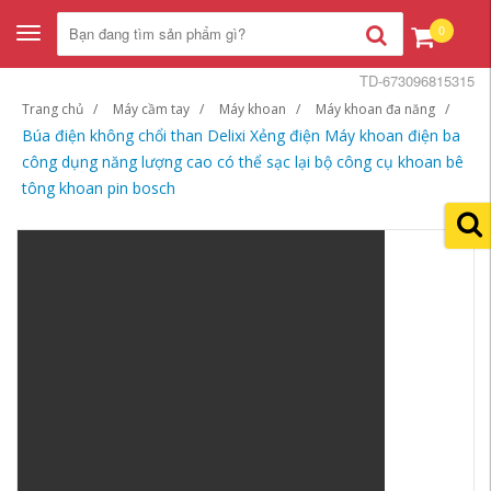
0
Toggle
navigation
TD-673096815315
Trang chủ
Máy cầm tay
Máy khoan
Máy khoan đa năng
Búa điện không chổi than Delixi Xẻng điện Máy khoan điện ba
công dụng năng lượng cao có thể sạc lại bộ công cụ khoan bê
tông khoan pin bosch