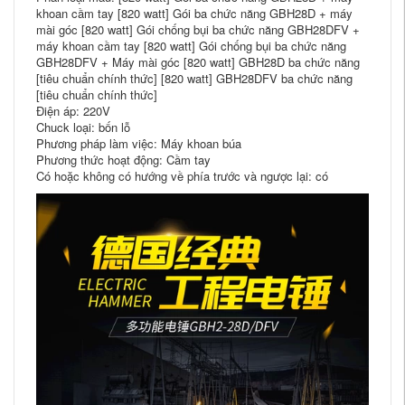
khoan cầm tay [820 watt] Gói ba chức năng GBH28D + máy
mài góc [820 watt] Gói chống bụi ba chức năng GBH28DFV +
máy khoan cầm tay [820 watt] Gói chống bụi ba chức năng
GBH28DFV + Máy mài góc [820 watt] GBH28D ba chức năng
[tiêu chuẩn chính thức] [820 watt] GBH28DFV ba chức năng
[tiêu chuẩn chính thức]
Điện áp: 220V
Chuck loại: bốn lỗ
Phương pháp làm việc: Máy khoan búa
Phương thức hoạt động: Cầm tay
Có hoặc không có hướng về phía trước và ngược lại: có