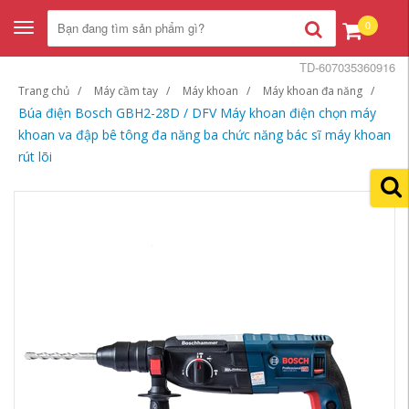
0
Toggle
navigation
TD-607035360916
Trang chủ
Máy cầm tay
Máy khoan
Máy khoan đa năng
Búa điện Bosch GBH2-28D / DFV Máy khoan điện chọn máy
khoan va đập bê tông đa năng ba chức năng bác sĩ máy khoan
rút lõi