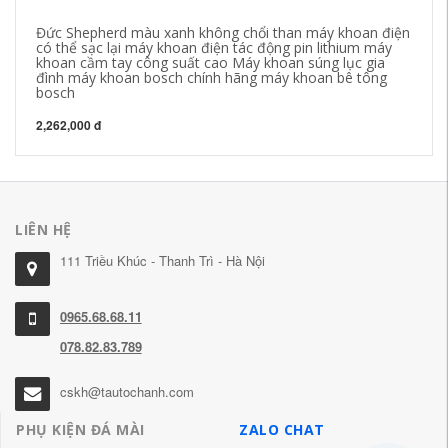
Đức Shepherd màu xanh không chổi than máy khoan điện
Wi
có thể sạc lại máy khoan điện tác động pin lithium máy
Bú
khoan cầm tay công suất cao Máy khoan súng lục gia
su
đình máy khoan bosch chính hãng máy khoan bê tông
bosch
20
2,262,000 đ
LIÊN HỆ
111 Triều Khúc - Thanh Trì - Hà Nội
0965.68.68.11
078.82.83.789
cskh@tautochanh.com
PHỤ KIỆN ĐÁ MÀI
ZALO CHAT