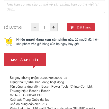
SỐ LƯỢNG:
Đặt hàng
Nhiều người đang xem sản phẩm này.
20 người đã thêm
sản phẩm vào giỏ hàng của họ ngay bây giờ.
MÔ TẢ CHI TIẾT
Số giấy chứng nhận: 2020970506000123
Trạng thái tự khai báo: đang hoạt động
Tên công ty ứng viên: Bosch Power Tools (China) Co., Ltd.
Thương hiệu: Bosch / Bosch
Mô hình: GBH2-28 DRE
Xuất xứ: Trung Quốc đại lục
Chế độ cung cấp điện: AC
Phân loại màu: [820 watt] Gói ba chức năng GBH28D + máy