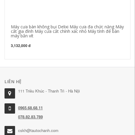
Máy cưa bàn không bụi Delixi Máy cưa đa chức năng Máy
Má
cắt gia đình Máy cưa cắt chính xác nhỏ Máy tính để bàn
bộ
máy bắn vít
ví
3,132,000 đ
4,
LIÊN HỆ
111 Triều Khúc - Thanh Trì - Hà Nội
0965.68.68.11
078.82.83.789
cskh@tautochanh.com