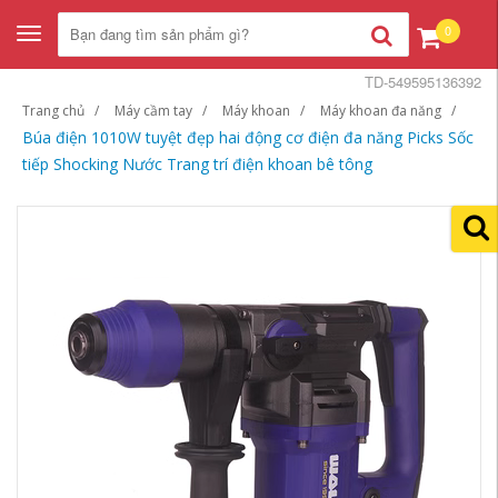
0
Toggle
navigation
TD-549595136392
Trang chủ
Máy cầm tay
Máy khoan
Máy khoan đa năng
Búa điện 1010W tuyệt đẹp hai động cơ điện đa năng Picks Sốc
tiếp Shocking Nước Trang trí điện khoan bê tông