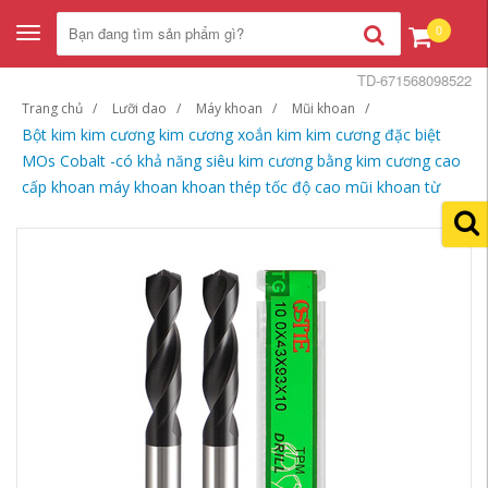
0
Toggle
navigation
TD-671568098522
Trang chủ
Lưỡi dao
Máy khoan
Mũi khoan
Bột kim kim cương kim cương xoắn kim kim cương đặc biệt
MOs Cobalt -có khả năng siêu kim cương bằng kim cương cao
cấp khoan máy khoan khoan thép tốc độ cao mũi khoan từ