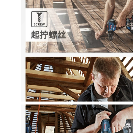
2,670,000
3,480,000
máy cắt nhôm
máy cắt tay Máy
makita Nhà sản
khoan nước Delixi
xuất máy cắt bằng
cầm tay để bàn máy
thép không gỉ 275
khoan công suất
Máy cưa nước bằng
cao máy điều hòa
kim loại cao khí nén
không khí máy đục
máy cắt máy bế
lỗ máy trộn bê tông
decal
may cat nhom máy
ắt thủy lực
1,770,000
may cat pin Cắt
1,766,000
hướng dẫn đường
máy cắt sắt makita
ống 275 Sắt bằng
elixi sạc pin lithium
thép không gỉ Saw
pin đa chức năng
Saw Cắt máy cưa
quay vòng pistol
máy cưa ống -
khoan công cụ tuốc
Không có cắt decal
nơ vít điện máy cắt
may cat pin
bê tông cầm tay
máy cắt gỗ công
1,770,000
nghiệp
896,000
cưa gỗ cầm tay
Boundary
Aluminum 455 Máy
Delixi Handicon
cắt nhôm Đồng hồ
Khoan Đa chức
sơ cấu hình nhôm
năng 220V Khoan
Cắt cao -Precision
Súng nhỏ Khoan
xiên Cuttingless