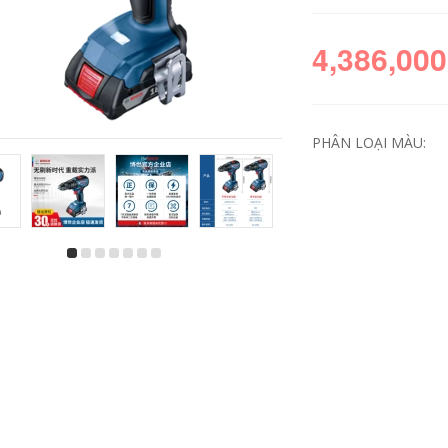
4,386,000
PHÂN LOẠI MÀU:
máy mài khuôn
Có 2903 Pin lithium
Bosch Brushless
không chổi than
Lithium Corner
Corn máy cắt mini
Gargam GWS180-LI
cầm tay may mài
Tay sạc theo dõi
makita
Tiến sĩ Metal Cut
sau máy mài lưỡi
1,850,000
cắt nhôm máy cắt
makita
Máy mài góc Bosch
2,896,000
Góc máy cắt kim loại
GWS700 DR. Công
cụ điện đa chức