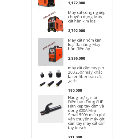
1,172,000
Máy cắt công nghiệp
D
chuyên dụng, Máy
cắt hàn kim loại
3,792,000
Máy cắt nhôm kim
loại đa năng, Máy
hàn điện áp
D
2,896,000
máy cắt cầm tay pin
200 250? máy khắc
laser fiber bàn cắt
gạch
190,000
Năng lượng mới
Điện hàn Tong CLIP
Hàn kẹp tay cầm và
đồng 800A Mini
Small 500A miễn phí
vận chuyển máy cắt
cầm tay máy cắt cầm
tay bosch
211,000