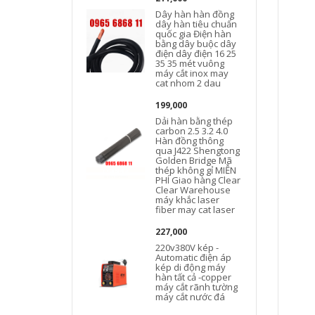
Dây hàn hàn đồng
dây hàn tiêu chuẩn
quốc gia Điện hàn
bằng dây buộc dây
điện dây điện 16 25
35 35 mét vuông
máy cắt inox may
cat nhom 2 dau
199,000
Dải hàn bằng thép
carbon 2.5 3.2 4.0
Hàn đồng thông
qua J422 Shengtong
Golden Bridge Mã
thép không gỉ MIỄN
PHÍ Giao hàng Clear
Clear Warehouse
máy khắc laser
fiber may cat laser
227,000
220v380V kép -
Automatic điện áp
kép di động máy
hàn tất cả -copper
máy cắt rãnh tường
máy cắt nước đá