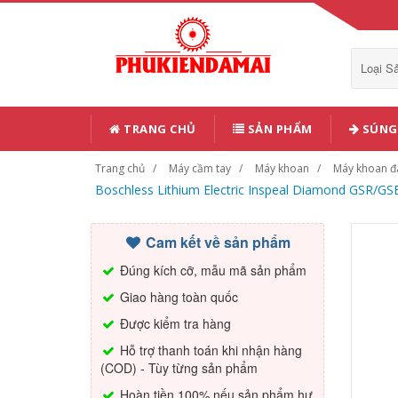
Loại 
TRANG CHỦ
SẢN PHẨM
SÚNG 
Trang chủ
Máy cầm tay
Máy khoan
Máy khoan đ
Boschless Lithium Electric Inspeal Diamond GSR/G
Cam kết về sản phẩm
Đúng kích cỡ, mẫu mã sản phẩm
Giao hàng toàn quốc
Được kiểm tra hàng
Hỗ trợ thanh toán khi nhận hàng
(COD) - Tùy từng sản phẩm
Hoàn tiền 100% nếu sản phẩm hư