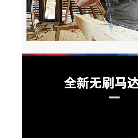
Vuốc khoan điện
Spines Saw
máy cắt rãnh tường
Aluminum
máy cắt gạch nước
Automatic
Automatic may cat
plasma máy mài pin
852,000
1,770,000