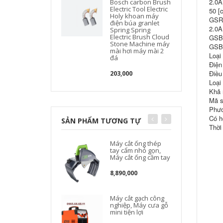
2.0A
Bosch carbon Brush
Electric Tool Electric
50 [
Holy khoan máy
GSR1
điện búa granlet
2.0A
Spring Spring
Electric Brush Cloud
GSB1
Stone Machine máy
GSB1
mài hơi máy mài 2
Loại
đá
Điện
Điều
203,000
Loại
Khả 
Mã s
Phươ
Có h
SẢN PHẨM TƯƠNG TỰ
Thời
Máy cắt ống thép
tay cẩm nhỏ gọn,
Máy cắt ống cầm tay
8,890,000
Máy cắt gạch công
nghiệp, Máy cưa gỗ
mini tiện lợi