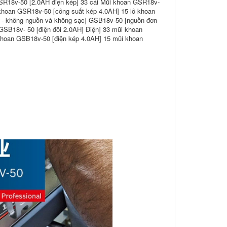
SR18v-50 [2.0AH điện kép] 33 cái Mũi khoan GSR18v-
khoan GSR18v-50 [công suất kép 4.0AH] 15 lô khoan
n - không nguồn và không sạc] GSB18v-50 [nguồn đơn
SB18v- 50 [điện đôi 2.0AH] Điện] 33 mũi khoan
khoan GSB18v-50 [điện kép 4.0AH] 15 mũi khoan