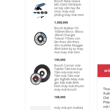
Bosch New Glave
MO GWS700 Bánh
xe tay cầm tay đa
chức máy mài
phẳng may mài mini
1,008,000
Bosch Bailtar CD
100mm Bloss -Bloss
-Blind Charget
Toteal -f theo con
lăn theo dõi theo
dõi roulette Maggie
đính kèm ký tự may
mai may mài mini
195,000
Bosch Corner mài
Tablet Tấm kim loại
MÔ
Tấm mài mài mòn
Tấm mài Tấm mài
góc Nghiền Máy mài
góc Đặc biệt đính
kèm máy mài khuôn
Thươ
máy mài bosch
Xuất
188,000
Chế 
Phân
một 
máy mài pin makita