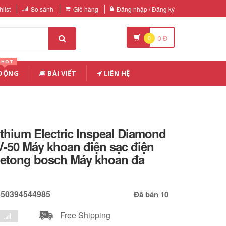
list
So sánh
Giỏ hàng
Đăng nhập / Đăng ký
0
0
Đ
HOT
 ĐỘNG
BÀI VIẾT
LIÊN HỆ
thium Electric Inspeal Diamond
50 Máy khoan điện sạc điện
etong bosch Máy khoan đa
650394544985
Đã bán 10
Free Shipping