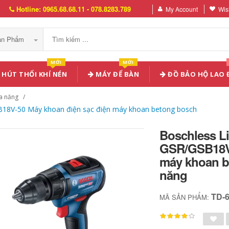
Hotline: 0965.68.68.11 - 078.8283.789
My Account
Wish
Sản Phẩm
MỚI
MỚI
HÚT THỔI KHÍ NÉN
MÁY ĐỂ BÀN
ĐỒ BẢO HỘ LAO
a năng
SB18V-50 Máy khoan điện sạc điện máy khoan betong bosch
Boschless Li
GSR/GSB18V-
máy khoan b
năng
TD-
MÃ SẢN PHẨM: