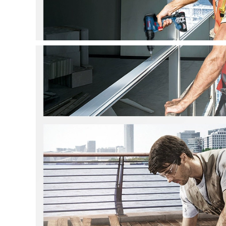
Máy cắt thép Delixi
24,590,000
355 Máy cắt bằng
kim loại nhỏ của gia
Cắt ống 425CNC cho
đình nhỏ Hộ gia
ăn tự động hoàn
đình máy mài cầm
toàn máy cưa gỗ
tay makita máy cắt
mini máy cắt gạch
điện
nước
2,422,000
4,990,000
máy cắt plasma cnc
may cat nhom 2 dau
Máy bơm áp suất
Con dao đẩy mới
không khí Delixi
track push mảng đá
220V Dầu công
mới đặc biệt tấm lớn
nghiệp nhỏ Im lặng
gạch đẩy con dao
theo
trượt bằng dao cắt
Propeocergrates
máy cắt máy cắt cà
Hộ gia đình máy
vạt sản xuất máy cắt
nén khí di động may
gạch
cat goc máy mài
cầm tay mini
4,525,000
may cat go cam tay
2,972,000
Máy cắt bằng tay
Máy cắt thép Delixi
bằng thép không gỉ
355 máy cắt gỗ gia
Máy cắt máy sản
đình nhỏ đa chức
xuất máy cắt bằng
năng Máy cắt kim
kim loại bằng kim
loại công suất cao
loại. máy mài mini
bàn cắt gạch máy
cưa gỗ cầm tay mini
cưa pin cầm tay