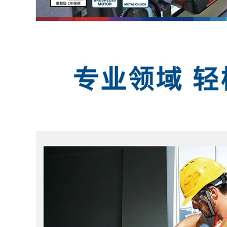
Cải cách đa chức
năng của gia đình
may cat sat Máy cắt
elixi Saw 7 -inch 9 -
hoàn toàn tự động
inch -inch -raised
325 tự động cho ăn
kaginet purgrant
bằng kim loại không
purgrant Circle Saw
cắt bằng kim loại
Saw may cat sat
CNC Full -Eutomatic
máy cắt nước đá
Water Cắt máy cắt
nhôm k20s máy cắt
sắt makita
1,296,000
elixi Cut Electric
9,690,000
Saw Goodwork
Stone Stone Hộ gia
Máy cắt thủy lực
đình nhỏ Đa chức
425Y Half -
năng đa chức máy
Automatic Tube Oil
cắt gỗ công nghiệp
Auto máy cắt mini
máy cưa pin cầm
máy cắt gạch cầm
tay
tay
976,000
9,690,000
Delixi đã thấy máy
may cat go cam tay
cắt đa chức năng
Hoàn toàn tự động
bằng nhôm cao 10 -
thế giới nhôm 455
inch -precision
Máy cắt bằng nhôm
Sawum nhôm nhôm
Ống bằng nhôm Cắt
nhôm 45 độ cắt xiên
máy cắt cao -Cắt bỏ
máy cắt bê tông cầm
cột sống không hiệu
tay máy cắt gỗ
quả máy cắt cỏ bằng
pin máy cắt cầm tay
mini
2,812,000