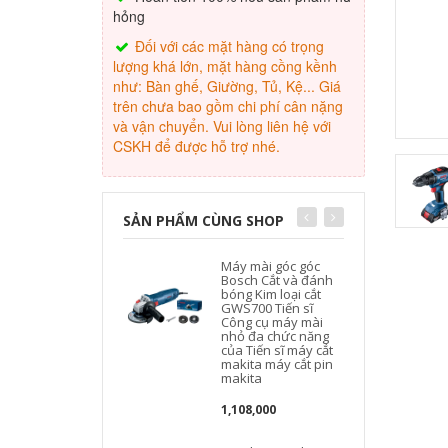
hỏng
Đối với các mặt hàng có trọng
lượng khá lớn, mặt hàng cồng kềnh
như: Bàn ghế, Giường, Tủ, Kệ... Giá
trên chưa bao gồm chi phí cân nặng
và vận chuyển. Vui lòng liên hệ với
CSKH để được hỗ trợ nhé.
SẢN PHẨM CÙNG SHOP
Máy mài góc góc
Bosch Cắt và đánh
bóng Kim loại cắt
GWS700 Tiến sĩ
Công cụ máy mài
nhỏ đa chức năng
của Tiến sĩ máy cắt
makita máy cắt pin
makita
1,108,000