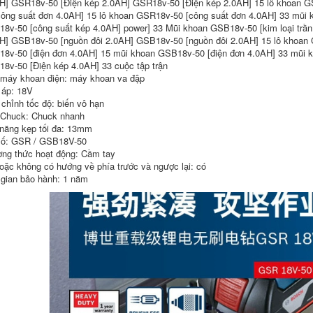
H] GSR18v-50 [Điện kép 2.0AH] GSR18v-50 [Điện kép 2.0AH] 15 lô khoan G
mài góc góc Bosch
GWS2200/24-
GWS750-100/125
180/230JZ Máy cắt
công suất đơn 4.0AH] 15 lô khoan GSR18v-50 [công suất đơn 4.0AH] 33 mũi 
Máy cắt kim loại cầm
máy mài góc cấp
8v-50 [công suất kép 4.0AH] power] 33 Mũi khoan GSB18v-50 [kim loại trầ
tay cao nhất công
công nghiệp cấp
H] GSB18v-50 [nguồn đôi 2.0AH] GSB18v-50 [nguồn đôi 2.0AH] 15 lô khoan G
nghiệp cấp công
công nghiệp máy cắt
nghiệp máy mài bàn
cầm tay pin máy mài
8v-50 [điện đơn 4.0AH] 15 mũi khoan GSB18v-50 [điện đơn 4.0AH] 33 mũi 
máy mài sàn bê
khuôn
8v-50 [Điện kép 4.0AH] 33 cuộc tập trận
tông
 máy khoan điện: máy khoan va đập
5,240,000
 áp: 18V
1,870,000
 chỉnh tốc độ: biến vô hạn
 Chuck: Chuck nhanh
năng kẹp tối đa: 13mm
ố: GSR / GSB18V-50
ng thức hoạt động: Cầm tay
oặc không có hướng về phía trước và ngược lại: có
 gian bảo hành: 1 năm
may cat makita Máy
máy mài mini Máy
cắt plasma XNL LGK-
bay tường máy bay
40/80 Bơm không
bền được nâng cấp
khí tích hợp điện
mới Máy xẻ điện
nhỏ Hàn điện Công
điện Không có bụi,
nghiệp Lớp 220 V
không có góc chết
may cat makita máy
góc máy phẳng máy
xén giấy
mài makita may cat
ton
13,880,000
19,490,000