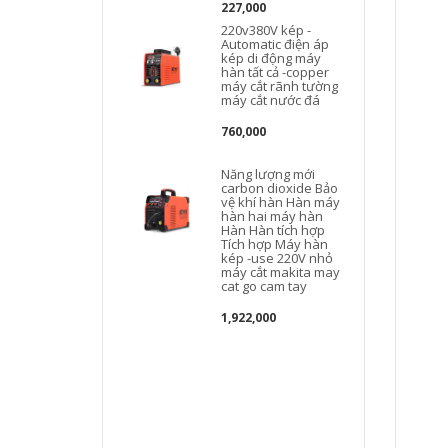
227,000
220v380V kép -
Automatic điện áp
kép di động máy
hàn tất cả -copper
máy cắt rãnh tường
máy cắt nước đá
760,000
Năng lượng mới
carbon dioxide Bảo
vệ khí hàn Hàn máy
hàn hai máy hàn
Hàn Hàn tích hợp
Tích hợp Máy hàn
kép -use 220V nhỏ
máy cắt makita may
c
cat go cam tay
1,922,000
D