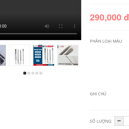
290,000 
PHÂN LOẠI MÀU:
Máy khoan động
Máy khoan điện
ực điện lithium
cầm tay Bosch
không chổi than
GSR18V-60FC có thể
Bosch GSB185-LI có
sạc lại Máy khoan
thể sạc lại máy
vặn vít dùng pin
GHI CHÚ
khoan cầm tay đa
lithium công tắc điện
chức năng Máy
đa năng Dr. máy
khoan vặn vít dùng
khoan cầm tay
điện máy khoan
điện
10,782,000
SỐ LƯỢNG:
2,764,000
Máy khoan va đập