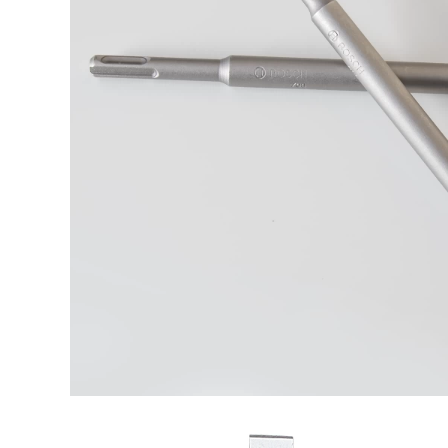
may cat go cam tay
2,972,000
Máy cắt bằng tay
Máy cắt thép Delixi
bằng thép không gỉ
355 máy cắt gỗ gia
Máy cắt máy sản
đình nhỏ đa chức
xuất máy cắt bằng
năng Máy cắt kim
kim loại bằng kim
loại công suất cao
loại. máy mài mini
bàn cắt gạch máy
cưa gỗ cầm tay mini
cưa pin cầm tay
2,670,000
3,480,000
máy cắt nhôm
máy cắt tay Máy
makita Nhà sản
khoan nước Delixi
xuất máy cắt bằng
cầm tay để bàn máy
thép không gỉ 275
khoan công suất
Máy cưa nước bằng
cao máy điều hòa
kim loại cao khí nén
không khí máy đục
máy cắt máy bế
lỗ máy trộn bê tông
decal
may cat nhom máy
ắt thủy lực
1,770,000
may cat pin Cắt
1,766,000
hướng dẫn đường
máy cắt sắt makita
ống 275 Sắt bằng
elixi sạc pin lithium
thép không gỉ Saw
pin đa chức năng
Saw Cắt máy cưa
quay vòng pistol
máy cưa ống -
khoan công cụ tuốc
Không có cắt decal
nơ vít điện máy cắt
may cat pin
bê tông cầm tay
máy cắt gỗ công
1,770,000
nghiệp