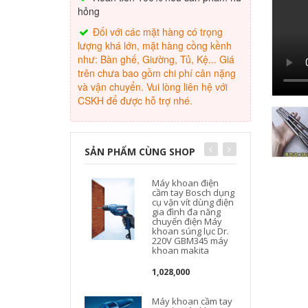
hỏng
Đối với các mặt hàng có trọng
lượng khá lớn, mặt hàng cồng kềnh
như: Bàn ghế, Giường, Tủ, Kệ... Giá
trên chưa bao gồm chi phí cân nặng
và vận chuyển. Vui lòng liên hệ với
CSKH để được hỗ trợ nhé.
SẢN PHẨM CÙNG SHOP
Máy khoan điện
cầm tay Bosch dụng
l
cụ vặn vít dùng điện
gia đình đa năng
chuyển điện Máy
khoan súng lục Dr.
220V GBM345 máy
khoan makita
1,028,000
Máy khoan cầm tay