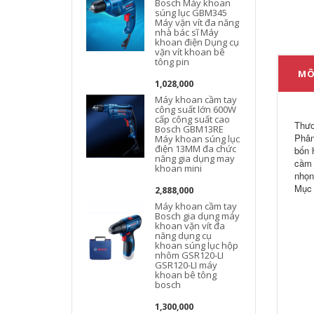
Bosch Máy khoan
súng lục GBM345
Máy vặn vít đa năng
nhà bác sĩ Máy
khoan điện Dụng cụ
vặn vít khoan bê
tông pin
MÔ
1,028,000
Máy khoan cầm tay
công suất lớn 600W
cấp công suất cao
Thươ
Bosch GBM13RE
Phân
Máy khoan súng lục
điện 13MM đa chức
bốn 
năng gia dụng may
cầm 
khoan mini
nhọn
Mục 
2,888,000
Máy khoan cầm tay
Bosch gia dụng máy
khoan vặn vít đa
năng dụng cụ
khoan súng lục hộp
nhôm GSR120-LI
GSR120-LI máy
khoan bê tông
bosch
1,300,000