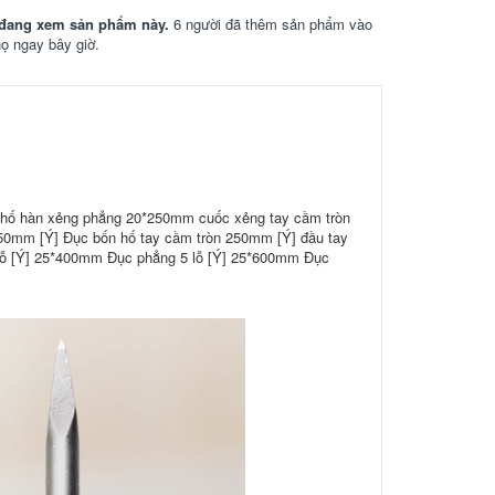
đang xem sản phẩm này.
6 người đã thêm sản phẩm vào
họ ngay bây giờ.
 hố hàn xẻng phẳng 20*250mm cuốc xẻng tay cầm tròn
250mm [Ý] Đục bốn hố tay cầm tròn 250mm [Ý] đầu tay
lỗ [Ý] 25*400mm Đục phẳng 5 lỗ [Ý] 25*600mm Đục