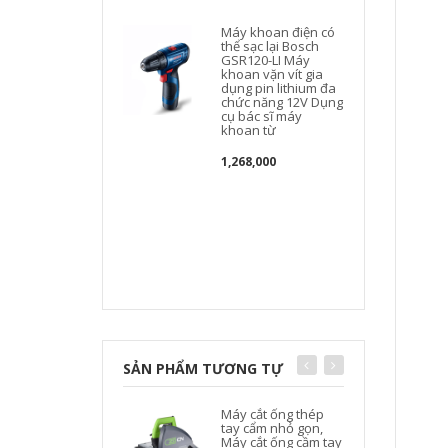
Máy khoan điện có
thể sạc lại Bosch
GSR120-LI Máy
khoan vặn vít gia
dụng pin lithium đa
chức năng 12V Dụng
cụ bác sĩ máy
khoan từ
1,268,000
p
SẢN PHẨM TƯƠNG TỰ
Máy cắt ống thép
tay cẩm nhỏ gọn,
Máy cắt ống cầm tay