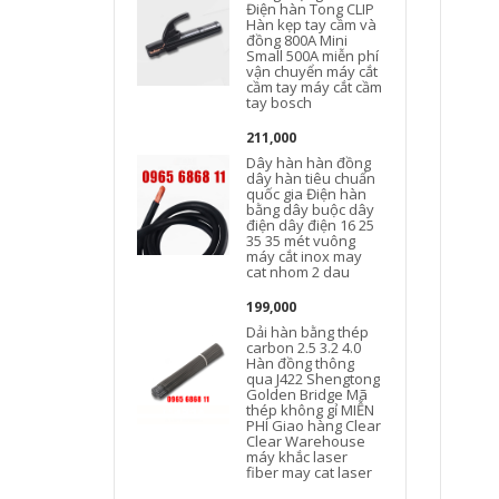
Điện hàn Tong CLIP
Hàn kẹp tay cầm và
đồng 800A Mini
Small 500A miễn phí
vận chuyển máy cắt
cầm tay máy cắt cầm
tay bosch
211,000
Dây hàn hàn đồng
dây hàn tiêu chuẩn
quốc gia Điện hàn
bằng dây buộc dây
điện dây điện 16 25
35 35 mét vuông
máy cắt inox may
cat nhom 2 dau
199,000
Dải hàn bằng thép
carbon 2.5 3.2 4.0
Hàn đồng thông
qua J422 Shengtong
Golden Bridge Mã
thép không gỉ MIỄN
PHÍ Giao hàng Clear
Clear Warehouse
máy khắc laser
fiber may cat laser