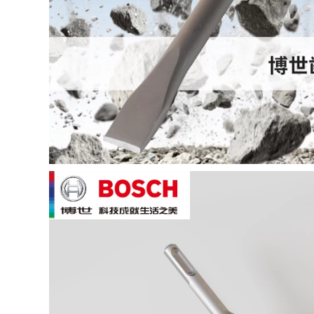
cắt đa chức năng
Hoàn toàn tự động
bằng nhôm cao 10 -
thế giới nhôm 455
inch -precision
Máy cắt bằng nhôm
Sawum nhôm nhôm
Ống bằng nhôm Cắt
nhôm 45 độ cắt xiên
máy cắt cao -Cắt bỏ
máy cắt bê tông cầm
cột sống không hiệu
tay máy cắt gỗ
quả máy cắt cỏ bằng
pin máy cắt cầm tay
mini
2,812,000
Máy cắt thép Delixi
24,590,000
355 Máy cắt bằng
kim loại nhỏ của gia
Cắt ống 425CNC cho
đình nhỏ Hộ gia
ăn tự động hoàn
đình máy mài cầm
toàn máy cưa gỗ
tay makita máy cắt
mini máy cắt gạch
điện
nước
2,422,000
4,990,000
máy cắt plasma cnc
may cat nhom 2 dau
Máy bơm áp suất
Con dao đẩy mới
không khí Delixi
track push mảng đá
220V Dầu công
mới đặc biệt tấm lớn
nghiệp nhỏ Im lặng
gạch đẩy con dao
theo
trượt bằng dao cắt
Propeocergrates
máy cắt máy cắt cà
Hộ gia đình máy
vạt sản xuất máy cắt
nén khí di động may
gạch
cat goc máy mài
cầm tay mini
4,525,000