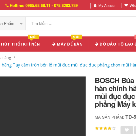
Hotline: 0965.68.68.11 - 078.8283.789
My Account
Wish
Sản Phẩm
MỚI
MỚI
HÚT THỔI KHÍ NÉN
MÁY ĐỂ BÀN
ĐỒ BẢO HỘ LAO
a năng
 hãng Tay cầm tròn bốn lỗ mũi đục mũi đục đục phẳng chọn mũi hà
BOSCH Búa đ
hàn chính hã
mũi đục đục
phẳng Máy k
TD-
MÃ SẢN PHẨM: