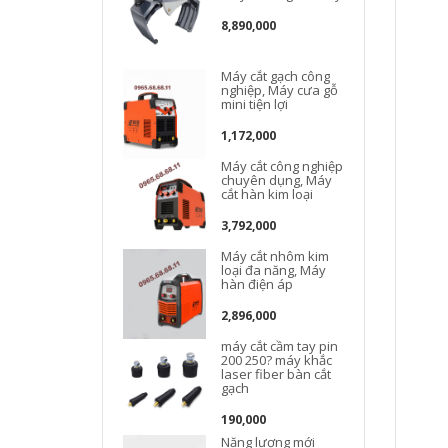
8,890,000
Máy cắt gạch công
nghiệp, Máy cưa gỗ
mini tiện lợi
1,172,000
Máy cắt công nghiệp
D
chuyên dụng, Máy
cắt hàn kim loại
3,792,000
Máy cắt nhôm kim
loại đa năng, Máy
hàn điện áp
D
2,896,000
máy cắt cầm tay pin
200 250? máy khắc
laser fiber bàn cắt
gạch
190,000
Năng lượng mới