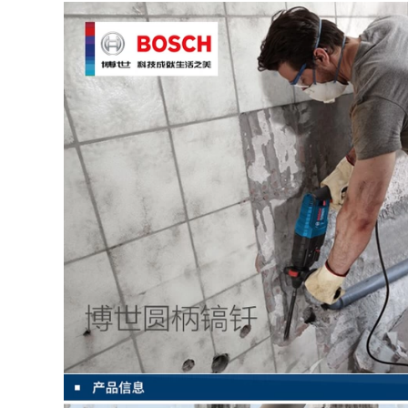
khí tích hợp điện
mới Máy xẻ điện
nhỏ Hàn điện Công
điện Không có bụi,
nghiệp Lớp 220 V
không có góc chết
may cat makita máy
góc máy phẳng máy
xén giấy
mài makita may cat
ton
13,880,000
19,490,000
Cải cách đa chức
năng của gia đình
may cat sat Máy cắt
elixi Saw 7 -inch 9 -
hoàn toàn tự động
inch -inch -raised
325 tự động cho ăn
kaginet purgrant
bằng kim loại không
purgrant Circle Saw
cắt bằng kim loại
Saw may cat sat
CNC Full -Eutomatic
máy cắt nước đá
Water Cắt máy cắt
nhôm k20s máy cắt
sắt makita
1,296,000
elixi Cut Electric
9,690,000
Saw Goodwork
Stone Stone Hộ gia
Máy cắt thủy lực
đình nhỏ Đa chức
425Y Half -
năng đa chức máy
Automatic Tube Oil
cắt gỗ công nghiệp
Auto máy cắt mini
máy cưa pin cầm
máy cắt gạch cầm
tay
tay
976,000
9,690,000
Delixi đã thấy máy
may cat go cam tay