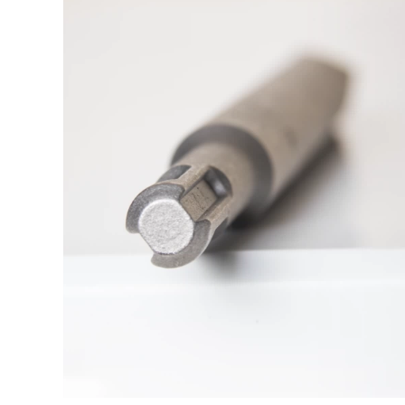
nghiệp Máy khoan
điện nhỏ gia đình
không chổi than
Máy khoan sạc
máy khoan pin
Bosch 12V có thể
hitachi
sạc lại Máy khoan
vặn vít gia dụng
1,256,000
Máy vặn vít đa chức
năng GSR12V-15FC
Máy khoan động
8,346,000
lực cầm tay Bosch
GSB570 Máy khoan
động lực 550 Home
Doctor Power Tool
điện biến máy
khoan súng lục đa
năng may khoan
in hitachi
2,070,000
may cat makita Máy
máy mài mini Máy
cắt plasma XNL LGK-
bay tường máy bay
40/80 Bơm không
bền được nâng cấp