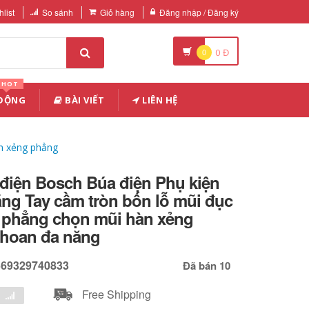
list
So sánh
Giỏ hàng
Đăng nhập / Đăng ký
0
0
Đ
HOT
 ĐỘNG
BÀI VIẾT
LIÊN HỆ
n xẻng phẳng
iện Bosch Búa điện Phụ kiện
ng Tay cầm tròn bốn lỗ mũi đục
 phẳng chọn mũi hàn xẻng
hoan đa năng
569329740833
Đã bán 10
Free Shipping