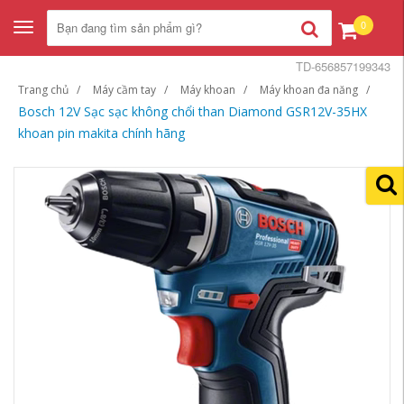
0
Toggle
navigation
TD-656857199343
Trang chủ
Máy cầm tay
Máy khoan
Máy khoan đa năng
Bosch 12V Sạc sạc không chổi than Diamond GSR12V-35HX
khoan pin makita chính hãng