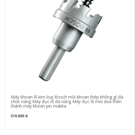
Máy khoan lỗ kim loại Bosch mũi khoan thép không gỉ đa
Đi
chức năng Máy đục lỗ đa năng Máy đục lỗ mũi doa thần
52
thánh máy khoan pin makita
cô
210,000 đ
1,