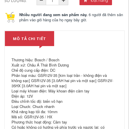
SỐ LƯỢNG:
Đặt hàng
Nhiều người đang xem sản phẩm này.
6 người đã thêm sản
phẩm vào giỏ hàng của họ ngay bây giờ.
MÔ TẢ CHI TIẾT
Thương hiệu: Bosch / Bosch
Xuất xứ: Châu Á Thái Bình Dương
Chế độ cung cấp điện: DC
Phân loại màu: GSR12V-35 [kim loại trần - không điện và
không sạc] GSR12V-35 [3.0AH hai pin và một sạc] GSR12V-
35HX [3.0AH hai pin và một sạc]
Loại máy khoan điện: Máy khoan điện cầm tay
Điện áp: 12V
Điều chỉnh tốc độ: biến vô hạn
Loại Chuck: Chuck nhanh
Khả năng kẹp tối đa: 10mm
Mã số: GSR12V-35 / HX
Phương thức hoạt động: Cầm tay
Có hoặc không có hướng về phía trước và ngược lại: có