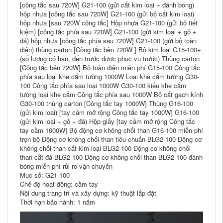
[công tắc sau 720W] G21-100 (gửi cắt kim loại + đánh bóng)
hộp nhựa [công tắc sau 720W] G21-100 (gửi bộ cắt kim loại)
hộp nhựa [sau 720W công tắc] Hộp nhựa G21-100 (gửi bộ tiết
kiệm) [công tắc phía sau 720W] G21-100 (gửi kim loại + gỗ +
đá) hộp nhựa [công tắc phía sau 720W] G21-100 (gửi bộ toàn
diện) thùng carton [Công tắc bên 720W ] Bộ kim loại G15-100+
(số lượng có hạn, đến trước được phục vụ trước) Thùng carton
[Công tắc bên 720W] Bộ toàn diện miễn phí G15-100 Công tắc
phía sau loại khe cắm tường 1000W Loại khe cắm tường G30-
100 Công tắc phía sau loại 1000W G30-100 kiểu khe cắm
tường loại khe cắm Công tắc phía sau 1000W Bộ cắt gạch kính
G30-100 thùng carton [Công tắc tay 1000W] Thùng G16-100
(gửi kim loại) [tay cầm mở rộng Công tắc tay 1000W] G16-100
(gửi kim loại + gỗ + đá) Hộp giấy [tay cầm mở rộng Công tắc
tay cầm 1000W] Bộ động cơ không chổi than G16-100 miễn phí
trọn bộ Động cơ không chổi than tiêu chuẩn BLG2-100 Động cơ
không chổi than cắt kim loại BLG2-100 Động cơ không chổi
than cắt đá BLG2-100 Động cơ không chổi than BLG2-100 đánh
bóng miễn phí rủi ro vận chuyển
Mục số: G21-100
Chế độ hoạt động: cầm tay
Nội dung trang trí và xây dựng: kỹ thuật lắp đặt
Thời hạn bảo hành: 1 năm