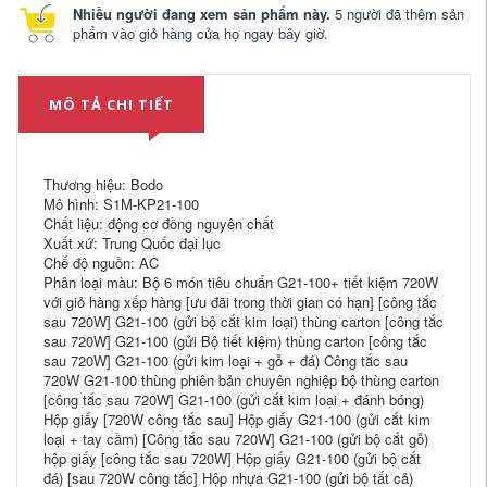
Nhiều người đang xem sản phẩm này.
5 người đã thêm sản
phẩm vào giỏ hàng của họ ngay bây giờ.
MÔ TẢ CHI TIẾT
Thương hiệu: Bodo
Mô hình: S1M-KP21-100
Chất liệu: động cơ đồng nguyên chất
Xuất xứ: Trung Quốc đại lục
Chế độ nguồn: AC
Phân loại màu: Bộ 6 món tiêu chuẩn G21-100+ tiết kiệm 720W
với giỏ hàng xếp hàng [ưu đãi trong thời gian có hạn] [công tắc
sau 720W] G21-100 (gửi bộ cắt kim loại) thùng carton [công tắc
sau 720W] G21-100 (gửi Bộ tiết kiệm) thùng carton [công tắc
sau 720W] G21-100 (gửi kim loại + gỗ + đá) Công tắc sau
720W G21-100 thùng phiên bản chuyên nghiệp bộ thùng carton
[công tắc sau 720W] G21-100 (gửi cắt kim loại + đánh bóng)
Hộp giấy [720W công tắc sau] Hộp giấy G21-100 (gửi cắt kim
loại + tay cầm) [Công tắc sau 720W] G21-100 (gửi bộ cắt gỗ)
hộp giấy [công tắc sau 720W] Hộp giấy G21-100 (gửi bộ cắt
đá) [sau 720W công tắc] Hộp nhựa G21-100 (gửi bộ tất cả)