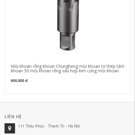
Mũi khoan rỗng khoan Chungheng mũi khoan từ thép tấm
Má
khoan 50 mũi khoan rỗng sâu hợp kim cứng mũi khoan
qu
600,000 đ
5,
LIÊN HỆ
111 Triều Khúc - Thanh Trì - Hà Nội