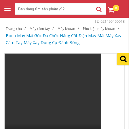
0
Toggle
navigation
TD-521495450018
Trang chủ
Máy cầm tay
Máy khoan
Phụ kiện máy khoan
Boda Máy Mài Góc Đa Chức Năng Cắt Điện Máy Mài Máy Xay
Cầm Tay Máy Xay Dụng Cụ Đánh Bóng