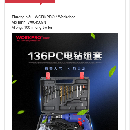
Thương hiệu: WORKPRO / Wankebao
Mô hình: W004509N
Miếng: 100 miếng trở lên