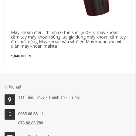
Máy khoan điện lithium có thể sạc lại Delixi máy khoan
Cư
cầm tay máy khoan súng lục gia dụng máy khoan cầm tay
cụ
đa chức năng Máy khoan vặn vít điện Máy khoan vặn vít
điện máy khoan makita
89
1,846,000 đ
LIÊN HỆ
111 Triều Khúc - Thanh Trì - Hà Nội
0965.68.68.11
078.82.83.789