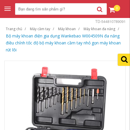
0
Toggle
navigation
TD-544810789091
Trang chủ
Máy cầm tay
Máy khoan
Máy khoan đa năng
Bộ máy khoan điện gia dụng Wankebao W004509N đa năng
điều chỉnh tốc độ bộ máy khoan cầm tay nhỏ gọn máy khoan
rút lõi